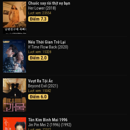
Chuốc say rồi thịt vợ bạn
Her Lower (2018)
Thám Tử Lừng Danh Conan 26: Tàu Ngầm Sắt Màu
Lượt xem: 23554
Đen
Điểm 7.3
Detective Conan: Black Iron Submarine (2023)
Doraemon: Nobita Và Cuộc Phiêu Lưu Vào Thế Giới
Trong Tranh
Nếu Thời Gian Trở Lại
Doraemon the Movie: Nobita's Art World Tales (2025)
If Time Flow Back (2020)
Lượt xem: 15328
Điểm 2.0
Tháng Ngày Tươi Đẹp
Good Time (2015)
Vượt Ra Tội Ác
Beyond Evil (2021)
Lượt xem: 15042
Điểm 6.0
Tân Kim Bình Mai 1996
Jin Pin Mei 2 (1996) (1992)
Lượt xem: 12512