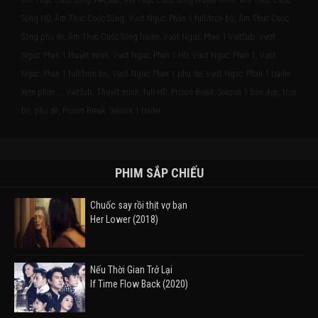
Ẩm Thực Cuộc Sống VietSub, Ẩm Thực Cuộc Sống thuyết minh, Ẩm Thực Cuộc
Sống HD, Ẩm Thực Cuộc Sống, Vượt Ngục: Phần 1 full/trọn bộ, Ẩm Thực Cuộc
Sống phụ đề, Ẩm Thực Cuộc Sống trailer, Vuot Nguc: Phan 1 VietSub, Vuot
Nguc: Phan 1 thuyet minh, Vuot Nguc: Phan 1 HD, Vuot Nguc: Phan 1, Vuot
Nguc: Phan 1 full/tron bo, Vuot Nguc: Phan 1 phu de, Vuot Nguc: Phan 1 trailer
Xem phim , , VietSub, Thuyết minh, full HD, Prison Break: Season 1 bản đẹp, trọn
bộ, phụ đề, Prison Break: Season 1 trailer
PHIM SẮP CHIẾU
Chuốc say rồi thịt vợ bạn
Her Lower (2018)
Nếu Thời Gian Trở Lại
If Time Flow Back (2020)