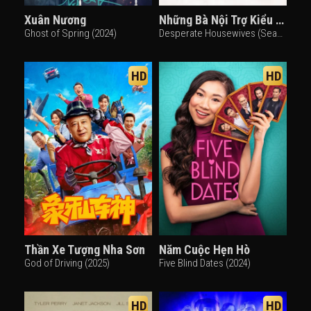
Xuân Nương
Những Bà Nội Trợ Kiểu Mỹ (Phần 3)
Ghost of Spring (2024)
Desperate Housewives (Season 3) (2006)
HD
HD
Thần Xe Tượng Nha Sơn
Năm Cuộc Hẹn Hò
God of Driving (2025)
Five Blind Dates (2024)
HD
HD