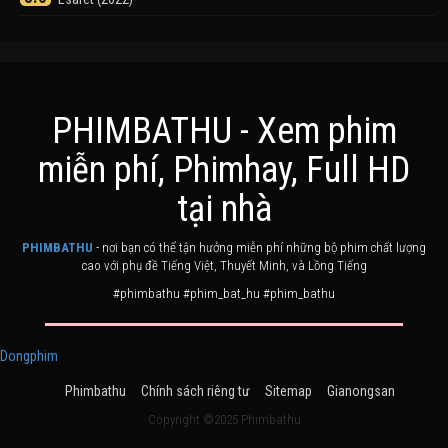
PHIMBATHU - Xem phim
miễn phí, Phimhay, Full HD
Khuyển Dạ Xoa
Điểm
tại nhà
8.0
Inuyasha (2000)
PHIMBATHU
- nơi bạn có thể tận hưởng miễn phí những bộ phim chất lượng
cao với phụ đề Tiếng Việt, Thuyết Minh, và Lồng Tiếng
#phimbathu #phim_bat_hu #phim_bathu
Dongphim
Phimbathu
Chính sách riêng tư
Sitemap
Gianongsan
Ashoka Đại Đế
Điểm
6.0
The Great Emperor Ashoka (2015)
Copyright ©2025 Phimbathu