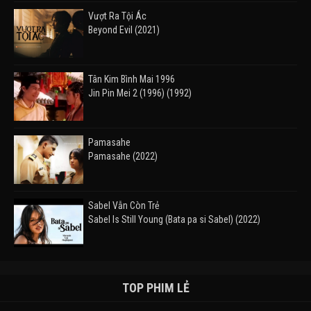
Vượt Ra Tội Ác
Beyond Evil (2021)
Tân Kim Bình Mai 1996
Jin Pin Mei 2 (1996) (1992)
Pamasahe
Pamasahe (2022)
Sabel Vẫn Còn Trẻ
Sabel Is Still Young (Bata pa si Sabel) (2022)
Đường Mòn
Takas (2024)
TOP PHIM LẺ