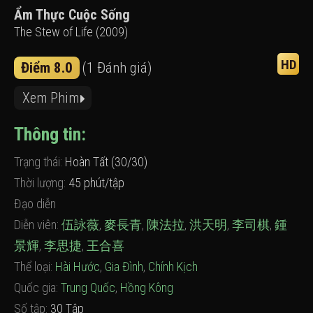
Ẩm Thực Cuộc Sống
The Stew of Life (2009)
HD
Điểm 8.0
(1 Đánh giá)
Xem Phim
Thông tin:
Trạng thái:
Hoàn Tất (30/30)
Thời lượng:
45 phút/tập
Đạo diễn
Diễn viên:
伍詠薇
,
麥長青
,
陳法拉
,
洪天明
,
李司棋
,
鍾
景輝
,
李思捷
,
王合喜
Thể loại:
Hài Hước
,
Gia Đình
,
Chính Kịch
Quốc gia:
Trung Quốc
,
Hồng Kông
Số tập:
30 Tập