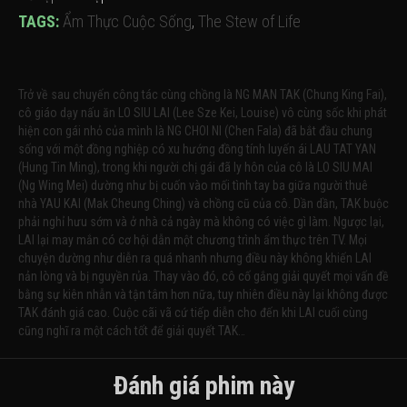
TAGS:
Ẩm Thực Cuộc Sống
,
The Stew of Life
Trở về sau chuyến công tác cùng chồng là NG MAN TAK (Chung King Fai),
cô giáo dạy nấu ăn LO SIU LAI (Lee Sze Kei, Louise) vô cùng sốc khi phát
hiện con gái nhỏ của mình là NG CHOI NI (Chen Fala) đã bắt đầu chung
sống với một đồng nghiệp có xu hướng đồng tính luyến ái LAU TAT YAN
(Hung Tin Ming), trong khi người chị gái đã ly hôn của cô là LO SIU MAI
(Ng Wing Mei) dường như bị cuốn vào mối tình tay ba giữa người thuê
nhà YAU KAI (Mak Cheung Ching) và chồng cũ của cô. Dần dần, TAK buộc
phải nghỉ hưu sớm và ở nhà cả ngày mà không có việc gì làm. Ngược lại,
LAI lại may mắn có cơ hội dẫn một chương trình ẩm thực trên TV. Mọi
chuyện dường như diễn ra quá nhanh nhưng điều này không khiến LAI
nản lòng và bị nguyền rủa. Thay vào đó, cô cố gắng giải quyết mọi vấn đề
bằng sự kiên nhẫn và tận tâm hơn nữa, tuy nhiên điều này lại không được
TAK đánh giá cao. Cuộc cãi vã cứ tiếp diễn cho đến khi LAI cuối cùng
cũng nghĩ ra một cách tốt để giải quyết TAK…
Đánh giá phim này