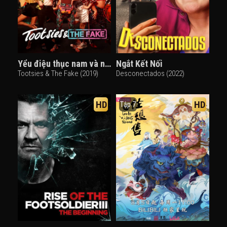
Yểu điệu thục nam và ngôi sao giả mạo
Ngắt Kết Nối
Tootsies & The Fake (2019)
Desconectados (2022)
HD
HD
Tập 7