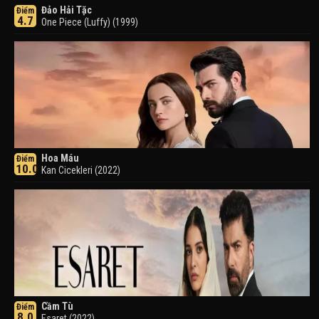
Đảo Hải Tặc
Điểm
4.7
One Piece (Luffy) (1999)
Hoa Máu
Điểm
10.0
Kan Cicekleri (2022)
Cầm Tù
Điểm
8.0
Esaret (2022)