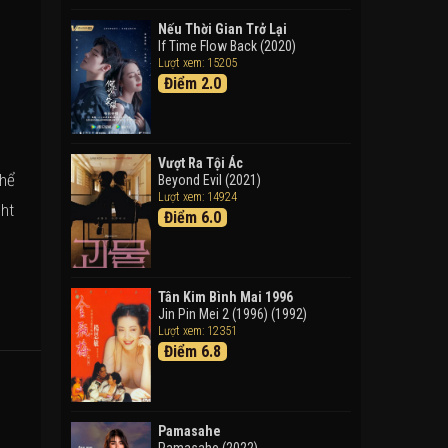
Doraemon: Nobita Và Cuộc
Phiêu Lưu Vào Thế Giới Trong
Nếu Thời Gian Trở Lại
Tranh
If Time Flow Back (2020)
Lượt xem: 15205
Doraemon the Movie: Nobita's
Điểm 2.0
Art World Tales (2025)
Tháng Ngày Tươi Đẹp
Good Time (2015)
Vượt Ra Tội Ác
thể
Beyond Evil (2021)
Lượt xem: 14924
ght
Điểm 6.0
Tân Kim Bình Mai 1996
Jin Pin Mei 2 (1996) (1992)
Lượt xem: 12351
Điểm 6.8
Pamasahe