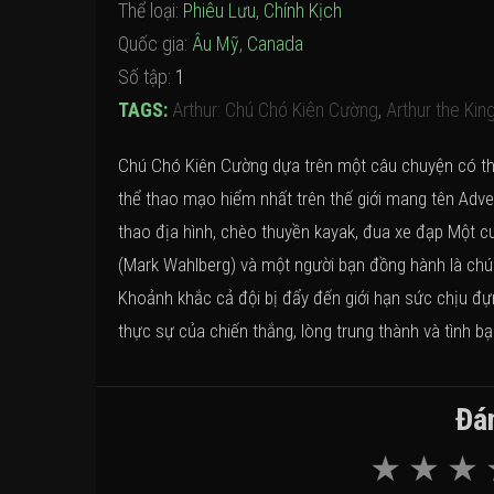
Thể loại:
Phiêu Lưu
,
Chính Kịch
Quốc gia:
Âu Mỹ
,
Canada
Số tập:
1
TAGS:
Arthur: Chú Chó Kiên Cường
,
Arthur the Kin
Chú Chó Kiên Cường dựa trên một câu chuyện có thật
thể thao mạo hiểm nhất trên thế giới mang tên Adve
thao địa hình, chèo thuyền kayak, đua xe đạp Một c
(Mark Wahlberg) và một người bạn đồng hành là chú c
Khoảnh khắc cả đội bị đẩy đến giới hạn sức chịu đựn
thực sự của chiến thắng, lòng trung thành và tình bạ
Đán