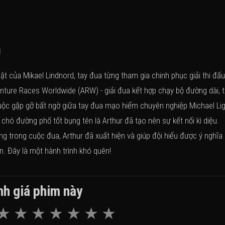
g
 của Mikael Lindnord, tay đua từng tham gia chinh phục giải thi đấu
nture Races Worldwide (ARW) - giải đua kết hợp chạy bộ đường dài, 
uộc gặp gỡ bất ngờ giữa tay đua mạo hiểm chuyên nghiệp Michael Li
hó đường phố tốt bụng tên là Arthur đã tạo nên sự kết nối kì diệu.
g trong cuộc đua, Arthur đã xuất hiện và giúp đội hiểu được ý nghĩa
n. Đây là một hành trình khó quên!
h giá phim này