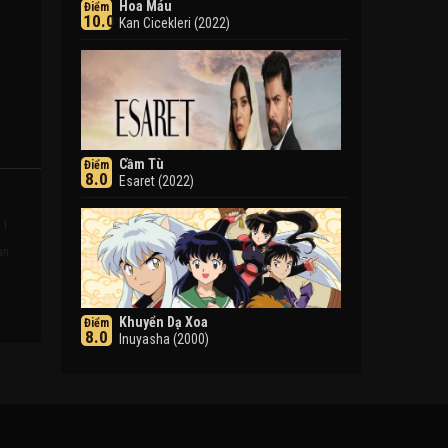
Hoa Máu
Điểm
10.0
Kan Cicekleri (2022)
Cầm Tù
Điểm
8.0
Esaret (2022)
 1
an
Khuyển Dạ Xoa
Điểm
8.0
Inuyasha (2000)