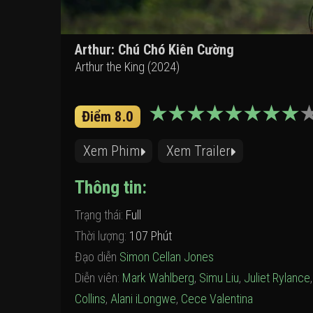
Arthur: Chú Chó Kiên Cường
Arthur the King (2024)
Điểm 8.0
Xem Phim
Xem Trailer
Thông tin:
Trạng thái:
Full
Thời lượng:
107 Phút
Đạo diễn
Simon Cellan Jones
Diễn viên:
Mark Wahlberg
,
Simu Liu
,
Juliet Rylance
Collins
,
Alani iLongwe
,
Cece Valentina