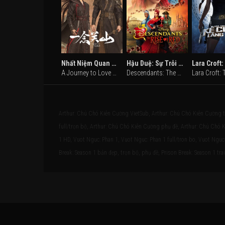
Nhất Niệm Quan Sơn
Hậu Duệ: Sự Trỗi Dậy của Red
A Journey to Love (2023)
Descendants: The Rise of Red (2024)
Arthur: Chú Chó Kiên Cường VietSub, Arthur: Chú Chó Kiên Cường 
full/trọn bộ, Arthur: Chú Chó Kiên Cường phụ đề, Arthur: Chú Chó K
1 HD, Vuot Nguc: Phan 1, Vuot Nguc: Phan 1 full/tron bo, Vuot Nguc:
Break: Season 1 bản đẹp, trọn bộ, phụ đề, Prison Break: Season 1 trai