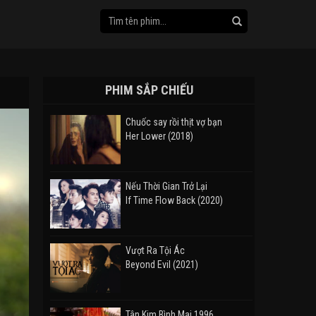
PHIM SẮP CHIẾU
Chuốc say rồi thịt vợ bạn
Her Lower (2018)
Nếu Thời Gian Trở Lại
If Time Flow Back (2020)
Vượt Ra Tội Ác
Beyond Evil (2021)
Tân Kim Bình Mai 1996