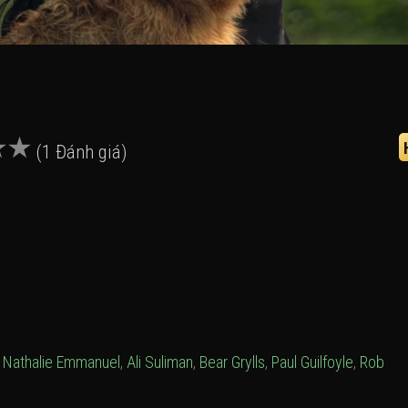
(1 Đánh giá)
,
Nathalie Emmanuel
,
Ali Suliman
,
Bear Grylls
,
Paul Guilfoyle
,
Rob