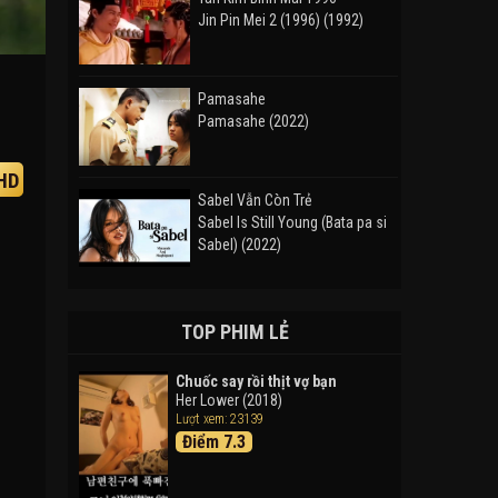
Jin Pin Mei 2 (1996) (1992)
Pamasahe
Pamasahe (2022)
HD
Sabel Vẫn Còn Trẻ
Sabel Is Still Young (Bata pa si
Sabel) (2022)
Đường Mòn
Takas (2024)
TOP PHIM LẺ
Chuốc say rồi thịt vợ bạn
Her Lower (2018)
Thám Tử Lừng Danh Conan 26:
Lượt xem: 23139
Tàu Ngầm Sắt Màu Đen
Điểm 7.3
Detective Conan: Black Iron
Submarine (2023)