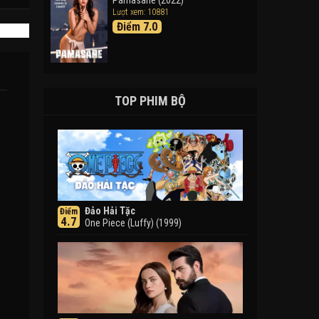
Pamasahe (2022)
Lượt xem: 10881
Điểm 7.0
TOP PHIM BỘ
Đảo Hải Tặc
Điểm
4.7
One Piece (Luffy) (1999)