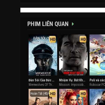
PHIM LIÊN QUAN
HD
HD
Đàn Sói Của Đức Quốc Xã
Nhiệm Vụ: Bất Khả Thi - Nghiệp Báo Cuối Cùng
Werewolves Of The Third Reich (2017)
Mission: Impossible - The Final Reckoning (2025)
HD
HD
Hoàn Tất (40/40)