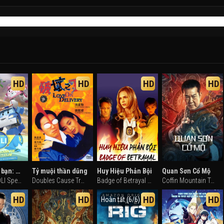
HD
HD
HD
HD
Poli và các bạn: Phim đặc biệt
Tỷ muội thần dũng
Huy Hiệu Phản Bội
Quan Sơn Cổ Mộ
Robocar POLI Special: The Story of the Desert Rescue (2023)
Doubles Cause Troubles (1989)
Badge of Betrayal (2014)
Coffin Mountain Tomb (2022)
HD
HD
HD
HD
Hoàn tất (6/6)