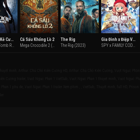
Lara Croft: Kẻ Cướp Lăng Mộ
Cá Sấu Khổng Lồ 2
The Rig
Gia Đình x Điệp Viên Mã: Trắng
Lara Croft: Tomb Raider (2001)
Mega Crocodile 2 (2022)
The Rig (2023)
SPY x FAMILY CODE: White (2023)
thuyết minh, Arthur: Chú Chó Kiên Cường HD, Arthur: Chú Chó Kiên Cường, Vượt Ngục: Phần
iên Cường trailer, Vuot Nguc: Phan 1 VietSub, Vuot Nguc: Phan 1 thuyet minh, Vuot Nguc: Ph
 Phan 1 phu de, Vuot Nguc: Phan 1 trailer Xem phim , , VietSub, Thuyết minh, full HD, Prison
ler