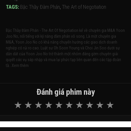
TAGS:
Bậc Thầy Đàm Phán
,
The Art of Negotiation
Bậc Thầy Đàm Phán - The Art Of Negotiation kể về chuyên gia M&A Yoon
Joo No, nổi tiếng với kỹ năng đàm phán vô song. Là một chuyên gia
M&A, Yoon Joo No có khả năng chuyển hướng các giao dịch doanh
nghiệp có rủi ro cao. Luật sư Oh Soon Young và Choi Jin Soo dưới sự
dẫn dắt của Yoon Joo No trở thành một nhóm đáng gờm chuyên giải
quyết các vụ sáp nhập và mua lại phức tạp liên quan đến các tập đoàn
tầ...Xem thêm
Đánh giá phim này