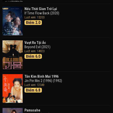
Doraemon: Nobita Và Cuộc Phiêu Lưu Vào Thế Giới
Trong Tranh
Nếu Thời Gian Trở Lại
Doraemon the Movie: Nobita's Art World Tales (2025)
If Time Flow Back (2020)
Lượt xem: 15203
Điểm 2.0
Tháng Ngày Tươi Đẹp
Good Time (2015)
Vượt Ra Tội Ác
Beyond Evil (2021)
Lượt xem: 14923
Điểm 6.0
Tân Kim Bình Mai 1996
Jin Pin Mei 2 (1996) (1992)
Lượt xem: 12349
Điểm 6.8
Pamasahe