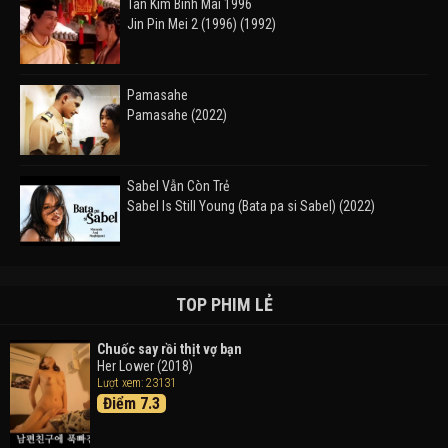
Tân Kim Bình Mai 1996
Jin Pin Mei 2 (1996) (1992)
Pamasahe
Pamasahe (2022)
Sabel Vẫn Còn Trẻ
Sabel Is Still Young (Bata pa si Sabel) (2022)
Đường Mòn
Takas (2024)
TOP PHIM LẺ
Chuốc say rồi thịt vợ bạn
Her Lower (2018)
Thám Tử Lừng Danh Conan 26: Tàu Ngầm Sắt Màu
Lượt xem: 23131
Đen
Điểm 7.3
Detective Conan: Black Iron Submarine (2023)