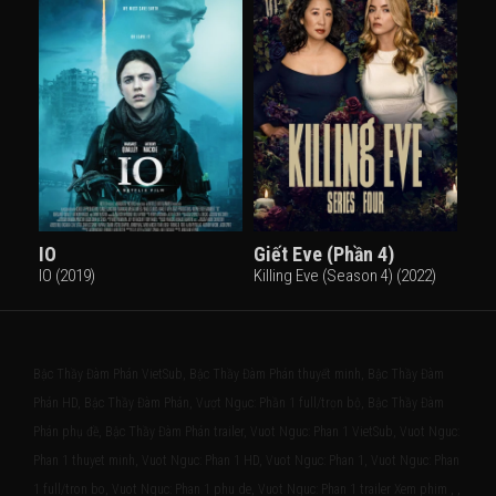
IO
Giết Eve (Phần 4)
IO (2019)
Killing Eve (Season 4) (2022)
Bậc Thầy Đàm Phán VietSub, Bậc Thầy Đàm Phán thuyết minh, Bậc Thầy Đàm
Phán HD, Bậc Thầy Đàm Phán, Vượt Ngục: Phần 1 full/trọn bộ, Bậc Thầy Đàm
Phán phụ đề, Bậc Thầy Đàm Phán trailer, Vuot Nguc: Phan 1 VietSub, Vuot Nguc:
Phan 1 thuyet minh, Vuot Nguc: Phan 1 HD, Vuot Nguc: Phan 1, Vuot Nguc: Phan
1 full/tron bo, Vuot Nguc: Phan 1 phu de, Vuot Nguc: Phan 1 trailer Xem phim , ,