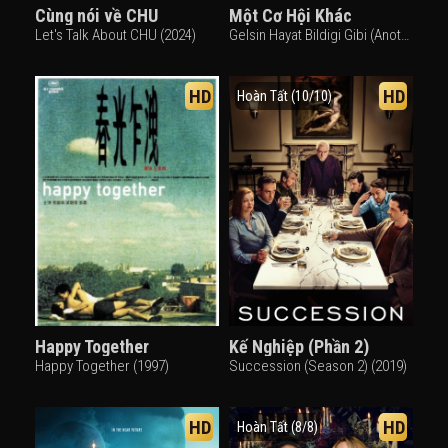
Cùng nói về CHU
Một Cơ Hội Khác
Let's Talk About CHU (2024)
Gelsin Hayat Bildigi Gibi (Another Chance) (2022)
HD
HD
Hoàn Tất (10/10)
Happy Together
Kế Nghiệp (Phần 2)
Happy Together (1997)
Succession (Season 2) (2019)
HD
HD
Hoàn Tất (8/8)