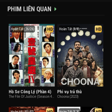
PHIM LIÊN QUAN
HD
HD
Hoàn Tất (26/26)
Hoàn Tất (8/8)
Hồ Sơ Công Lý (Phần 4)
Phi vụ trả thù
The File Of Justice (Season 4) (1995)
Choona (2023)
HD
HD
Hoàn tất (40/40)
Hoàn Tất (8/8)