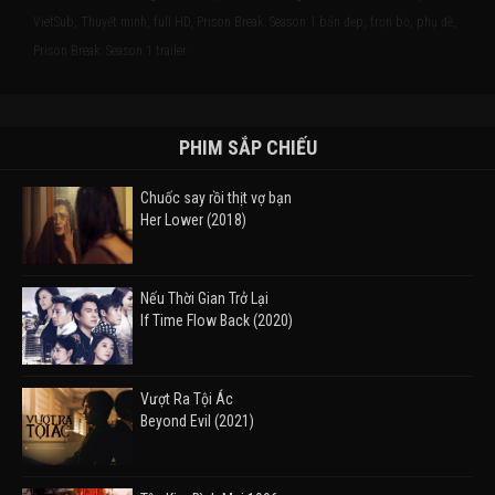
VietSub, Thuyết minh, full HD, Prison Break: Season 1 bản đẹp, trọn bộ, phụ đề,
Prison Break: Season 1 trailer
PHIM SẮP CHIẾU
Chuốc say rồi thịt vợ bạn
Her Lower (2018)
Nếu Thời Gian Trở Lại
If Time Flow Back (2020)
Vượt Ra Tội Ác
Beyond Evil (2021)