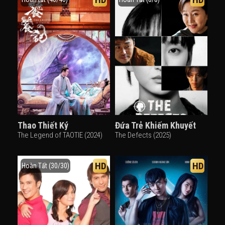
Thao Thiết Ký
Đứa Trẻ Khiếm Khuyết
The Legend of TAOTIE (2024)
The Defects (2025)
HD
HD
Hoàn Tất (30/30)