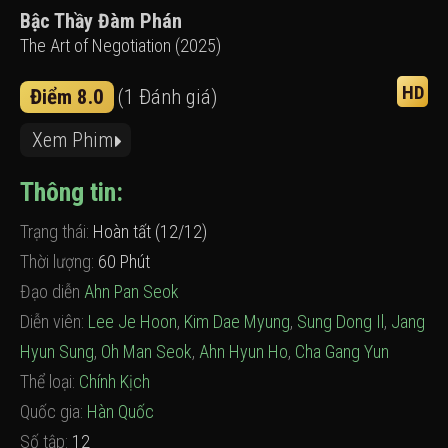
Bậc Thầy Đàm Phán
The Art of Negotiation (2025)
HD
Điểm 8.0
(1 Đánh giá)
Xem Phim
Thông tin:
Trạng thái:
Hoàn tất (12/12)
Thời lượng:
60 Phút
Đạo diễn
Ahn Pan Seok
Diễn viên:
Lee Je Hoon
,
Kim Dae Myung
,
Sung Dong Il
,
Jang
Hyun Sung
,
Oh Man Seok
,
Ahn Hyun Ho
,
Cha Gang Yun
Thể loại:
Chính Kịch
Quốc gia:
Hàn Quốc
Số tập:
12