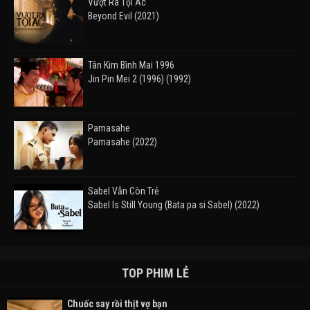
Vượt Ra Tội Ác
Beyond Evil (2021)
Tân Kim Bình Mai 1996
Jin Pin Mei 2 (1996) (1992)
Pamasahe
Pamasahe (2022)
Sabel Vẫn Còn Trẻ
Sabel Is Still Young (Bata pa si Sabel) (2022)
Đường Mòn
Takas (2024)
TOP PHIM LẺ
Chuốc say rồi thịt vợ bạn