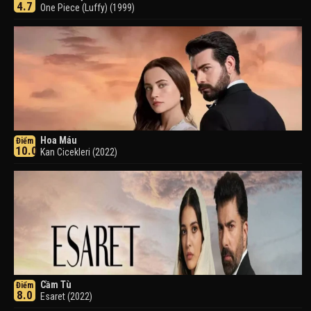
4.7
One Piece (Luffy) (1999)
Hoa Máu
Điểm
10.0
Kan Cicekleri (2022)
Cầm Tù
Điểm
8.0
Esaret (2022)