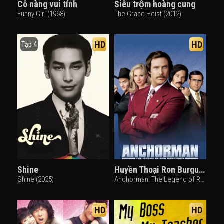
Cô nàng vui tính
Siêu trộm hoàng cung
Funny Girl (1968)
The Grand Heist (2012)
HD
HD
Tập 4
Shine
Huyền Thoại Ron Burgundy
Shine (2025)
Anchorman: The Legend of Ron Burgundy (2004)
HD
HD