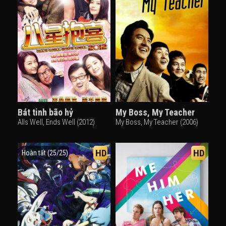
Bát tinh bão hỷ
My Boss, My Teacher
Alls Well, Ends Well (2012)
My Boss, My Teacher (2006)
HD
HD
Hoàn tất (25/25)