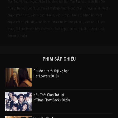
Tôn Tựu Vị, Vượt Ngục: Phần 1 full/trọn bộ, Bản Tôn Tựu Vị phụ đề, Bản Tôn
Tựu Vị trailer, Vuot Nguc: Phan 1 VietSub, Vuot Nguc: Phan 1 thuyet minh, Vuot
Nguc: Phan 1 HD, Vuot Nguc: Phan 1, Vuot Nguc: Phan 1 full/tron bo, Vuot
Nguc: Phan 1 phu de, Vuot Nguc: Phan 1 trailer Xem phim , , VietSub, Thuyết
minh, full HD, Prison Break: Season 1 bản đẹp, trọn bộ, phụ đề, Prison Break:
Season 1 trailer
PHIM SẮP CHIẾU
Chuốc say rồi thịt vợ bạn
Her Lower (2018)
Nếu Thời Gian Trở Lại
If Time Flow Back (2020)