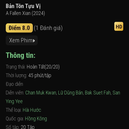
Bản Tôn Tựu Vị
A Fallen Xian (2024)
HD
Điểm 8.0
(1 Đánh giá)
Xem Phim
Thông tin:
Trạng thái:
Hoàn Tất(20/20)
Thời lượng:
45 phút/tập
Đạo diễn
Diễn viên:
Chan Muk Kwan
,
Lữ Dũng Bản
,
Bak Suet Fah
,
San
Ying Yee
Thể loại:
Hài Hước
Quốc gia:
Hồng Kông
Số tập:
20 Tập