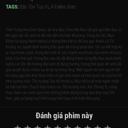
TAGS:
Bản Tôn Tựu Vị
,
A Fallen Xian
Thời Trung Hoa Dân Quốc, kẻ lừa đảo Chen Mu Kun rất giỏi giả làm đạo sĩ.
Khi gặp rắc rối, anh ta đã trốn đến thị trấn Wuzung. Cùng lúc đó, Mục
Khôn lợi dụng danh nghĩa Lữ Động Bân bất tử để lừa gạt, khiến Lữ Tổ
hoảng sợ, quyết định xuống trần gian để trừng phạt hắn. Do sự kết hợp kỳ
lạ của hoàn cảnh, Dong Bin mất đi sức mạnh ma thuật của mình và buộc
phải ở lại thế giới. Dong Bin sau đó đã đồng hành cùng Mu Kun dưới danh
nghĩa Lei Shi để hướng dẫn anh đi đúng hướng, trong thời gian đó anh đã
giải quyết được nhiều vụ án kỳ lạ trong làng. Một người và một người bất
tử cũng gặp Bai Xue Hua, một cô gái nhà chứa và mối quan hệ của họ trở
nên vướng mắc. Thị trưởng Tân Hổ thoái vị, Mục Khôn bí mật ngăn chặn
kẻ bắt nạt Kim Thạch Hạo tranh cử. Thị trưởng mới, Xin Zheng Yi, cũng
thực hiện cải cách dựa trên những hành động trong quá khứ của Shi
Hao, gây ra hàng loạt tình trạng hỗn loạn ở thị trấn Wuzung...
Đánh giá phim này