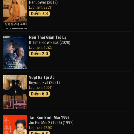
Her Lower (2018)
Thám Tử Lừng Danh Conan 26: Tàu Ngầm Sắt Màu
Lượt xem: 23531
Đen
Điểm 7.3
Detective Conan: Black Iron Submarine (2023)
Doraemon: Nobita Và Cuộc Phiêu Lưu Vào Thế Giới
Trong Tranh
Nếu Thời Gian Trở Lại
Doraemon the Movie: Nobita's Art World Tales (2025)
If Time Flow Back (2020)
Lượt xem: 15327
Điểm 2.0
Tháng Ngày Tươi Đẹp
Good Time (2015)
Vượt Ra Tội Ác
Beyond Evil (2021)
Lượt xem: 15041
Điểm 6.0
Tân Kim Bình Mai 1996
Jin Pin Mei 2 (1996) (1992)
Lượt xem: 12507
Điểm 6.8