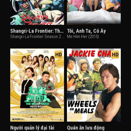
Shangri-La Frontier: Thợ Săn Game Rác (Phần 2)
Tôi, Anh Ta, Cô Ấy
Shangri-La Frontier Season 2 (2024)
Me Him Her (2015)
HD
HD
Người quản lý đại tài
Quán ăn lưu động