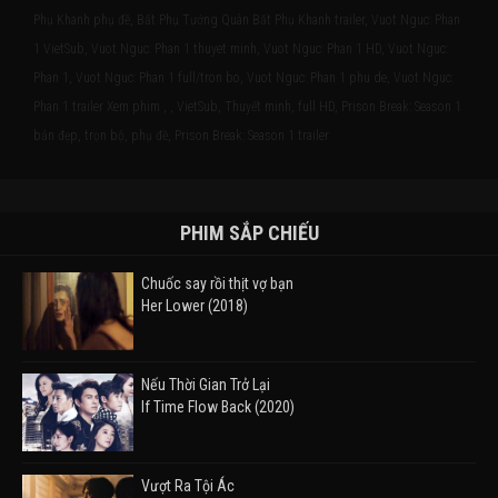
Phụ Khanh phụ đề, Bất Phụ Tướng Quân Bất Phụ Khanh trailer, Vuot Nguc: Phan
1 VietSub, Vuot Nguc: Phan 1 thuyet minh, Vuot Nguc: Phan 1 HD, Vuot Nguc:
Phan 1, Vuot Nguc: Phan 1 full/tron bo, Vuot Nguc: Phan 1 phu de, Vuot Nguc:
Phan 1 trailer Xem phim , , VietSub, Thuyết minh, full HD, Prison Break: Season 1
bản đẹp, trọn bộ, phụ đề, Prison Break: Season 1 trailer
PHIM SẮP CHIẾU
Chuốc say rồi thịt vợ bạn
Her Lower (2018)
Nếu Thời Gian Trở Lại
If Time Flow Back (2020)
Vượt Ra Tội Ác