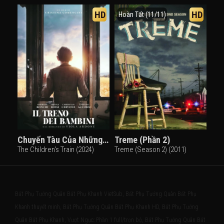
HD
HD
Hoàn Tất (11/11)
Chuyến Tàu Của Những Đứa Trẻ
Treme (Phần 2)
The Children's Train (2024)
Treme (Season 2) (2011)
Bất Phụ Tướng Quân Bất Phụ Khanh VietSub, Bất Phụ Tướng Quân Bất Phụ
Khanh thuyết minh, Bất Phụ Tướng Quân Bất Phụ Khanh HD, Bất Phụ Tướng
Quân Bất Phụ Khanh, Vượt Ngục: Phần 1 full/trọn bộ, Bất Phụ Tướng Quân Bất