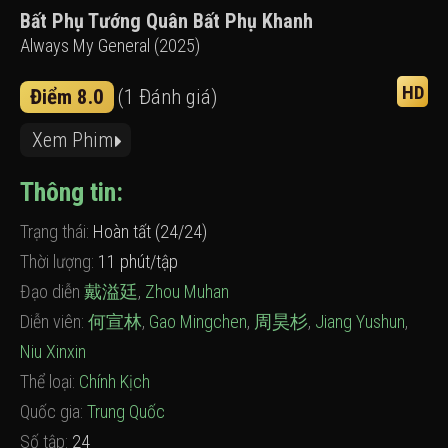
Bất Phụ Tướng Quân Bất Phụ Khanh
Always My General (2025)
HD
Điểm 8.0
(1 Đánh giá)
Xem Phim
Thông tin:
Trạng thái:
Hoàn tất (24/24)
Thời lượng:
11 phút/tập
Đạo diễn
戴溢廷
,
Zhou Muhan
Diễn viên:
何宣林
,
Gao Mingchen
,
周昊杉
,
Jiang Yushun
,
Niu Xinxin
Thể loại:
Chính Kịch
Quốc gia:
Trung Quốc
Số tập:
24