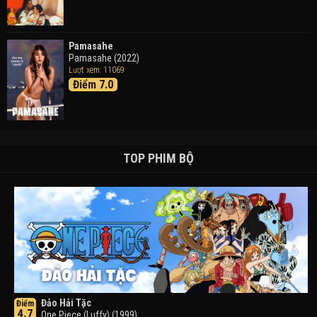
Pamasahe
Pamasahe (2022)
Lượt xem: 11069
Điểm 7.0
TOP PHIM BỘ
Đảo Hải Tặc
Điểm
4.7
One Piece (Luffy) (1999)