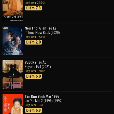
Lượt xem: 23542
Đen
Điểm 7.3
Detective Conan: Black Iron Submarine (2023)
Doraemon: Nobita Và Cuộc Phiêu Lưu Vào Thế Giới
Trong Tranh
Nếu Thời Gian Trở Lại
Doraemon the Movie: Nobita's Art World Tales (2025)
If Time Flow Back (2020)
Lượt xem: 15328
Điểm 2.0
Tháng Ngày Tươi Đẹp
Good Time (2015)
Vượt Ra Tội Ác
Beyond Evil (2021)
Lượt xem: 15042
Điểm 6.0
Tân Kim Bình Mai 1996
Jin Pin Mei 2 (1996) (1992)
Lượt xem: 12511
Điểm 6.8