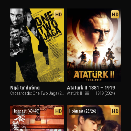
HD
HD
Ngã tư đường
Atatürk II 1881 – 1919
Crossroads: One Two Jaga (2018)
Atatürk II 1881 – 1919 (2024)
HD
HD
Hoàn tất (40/40)
Hoàn tất (26/26)