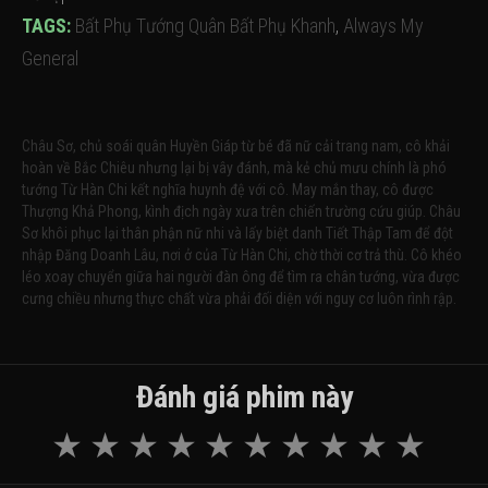
TAGS:
Bất Phụ Tướng Quân Bất Phụ Khanh
,
Always My
General
Châu Sơ, chủ soái quân Huyền Giáp từ bé đã nữ cải trang nam, cô khải
hoàn về Bắc Chiêu nhưng lại bị vây đánh, mà kẻ chủ mưu chính là phó
tướng Từ Hàn Chi kết nghĩa huynh đệ với cô. May mắn thay, cô được
Thượng Khả Phong, kình địch ngày xưa trên chiến trường cứu giúp. Châu
Sơ khôi phục lại thân phận nữ nhi và lấy biệt danh Tiết Thập Tam để đột
nhập Đăng Doanh Lâu, nơi ở của Từ Hàn Chi, chờ thời cơ trả thù. Cô khéo
léo xoay chuyển giữa hai người đàn ông để tìm ra chân tướng, vừa được
cưng chiều nhưng thực chất vừa phải đối diện với nguy cơ luôn rình rập.
Đánh giá phim này