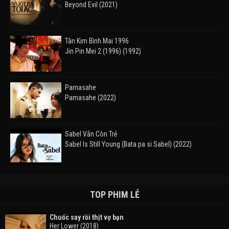
Beyond Evil (2021)
Tân Kim Bình Mai 1996
Jin Pin Mei 2 (1996) (1992)
Pamasahe
Pamasahe (2022)
Sabel Vẫn Còn Trẻ
Sabel Is Still Young (Bata pa si Sabel) (2022)
Đường Mòn
Takas (2024)
TOP PHIM LẺ
Chuốc say rồi thịt vợ bạn
Her Lower (2018)
Thám Tử Lừng Danh Conan 26: Tàu Ngầm Sắt Màu