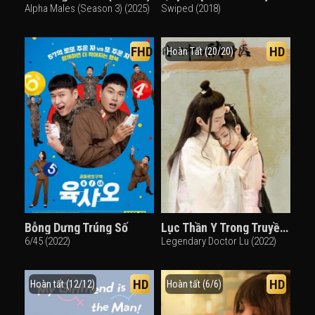
Alpha Males (Season 3) (2025)
Swiped (2018)
FHD
HD
Hoàn Tất (20/20)
Bỗng Dưng Trúng Số
Lục Thần Y Trong Truyền Thuyết
6/45 (2022)
Legendary Doctor Lu (2022)
HD
HD
Hoàn tất (12/12)
Hoàn tất (6/6)