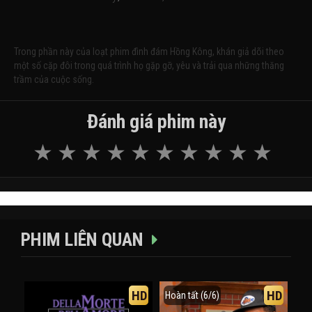
Trong phần này của loạt phim đình đám Hồng Kông, khán giả dõi theo
một số cặp đôi trong quá trình họ gặp gỡ, yêu và trải qua những thăng
trầm của cuộc sống.
Đánh giá phim này
PHIM LIÊN QUAN
HD
HD
Hoàn tất (6/6)