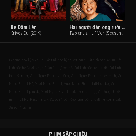
Kẻ Đâm Lén
Hai người đàn ông rưỡi (Phần 3)
Knives Out (2019)
Two and a Half Men (Season 3) (2005)
Bát tinh bão hỷ VietSub, Bát tinh bão hỷ thuyết minh, Bát tinh bão hỷ HD, Bát
tinh bão hỷ, Vượt Ngục: Phần 1 full/trọn bộ, Bát tinh bão hỷ phụ đề, Bát tinh
bão hỷ trailer, Vuot Nguc: Phan 1 VietSub, Vuot Nguc: Phan 1 thuyet minh, Vuot
Nguc: Phan 1 HD, Vuot Nguc: Phan 1, Vuot Nguc: Phan 1 full/tron bo, Vuot
Nguc: Phan 1 phu de, Vuot Nguc: Phan 1 trailer Xem phim , , VietSub, Thuyết
minh, full HD, Prison Break: Season 1 bản đẹp, trọn bộ, phụ đề, Prison Break:
Season 1 trailer
PHIM SẮP CHIẾU