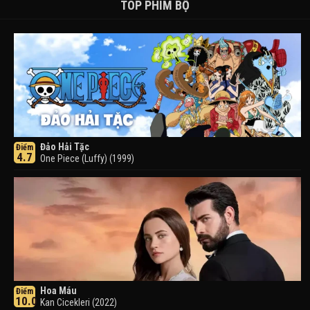
TOP PHIM BỘ
Đảo Hải Tặc
Điểm
4.7
One Piece (Luffy) (1999)
Hoa Máu
Điểm
10.0
Kan Cicekleri (2022)