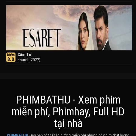
Cầm Tù
Điểm
8.0
Esaret (2022)
PHIMBATHU - Xem phim
miễn phí, Phimhay, Full HD
Khuyển Dạ Xoa
Điểm
tại nhà
8.0
Inuyasha (2000)
PHIMBATHU
- nơi bạn có thể tận hưởng miễn phí những bộ phim chất lượng