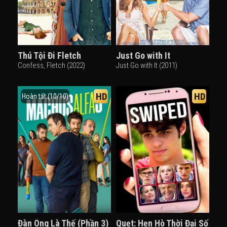
Thú Tội Đi Fletch
Just Go with It
Confess, Fletch (2022)
Just Go with It (2011)
HD
HD
Hoàn tất (10/10)
Đàn Ông Là Thế (Phần 3)
Quẹt: Hẹn Hò Thời Đại Số