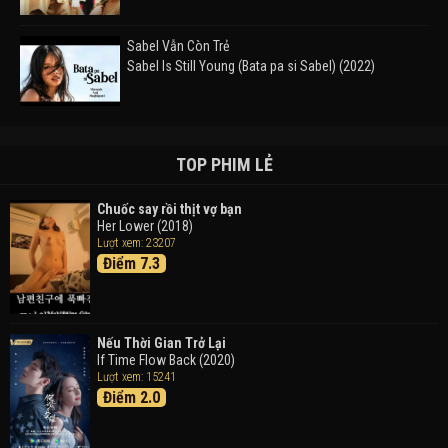
Sabel Vẫn Còn Trẻ
Sabel Is Still Young (Bata pa si Sabel) (2022)
Đường Mòn
Takas (2024)
TOP PHIM LẺ
Chuốc say rồi thịt vợ bạn
Her Lower (2018)
Thám Tử Lừng Danh Conan 26: Tàu Ngầm Sắt Màu
Lượt xem: 23207
Đen
Điểm 7.3
Detective Conan: Black Iron Submarine (2023)
Doraemon: Nobita Và Cuộc Phiêu Lưu Vào Thế Giới
Trong Tranh
Nếu Thời Gian Trở Lại
Doraemon the Movie: Nobita's Art World Tales (2025)
If Time Flow Back (2020)
Lượt xem: 15241
Điểm 2.0
Tháng Ngày Tươi Đẹp
Good Time (2015)