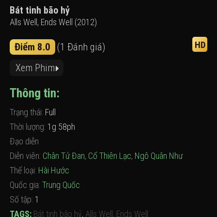
Bát tinh bão hỷ
Alls Well, Ends Well (2012)
HD
Điểm 8.0
(1 Đánh giá)
Xem Phim
Thông tin:
Trạng thái:
Full
Thời lượng:
1g 58ph
Đạo diễn
Diễn viên:
Chân Tử Đan
,
Cổ Thiên Lạc
,
Ngô Quân Như
Thể loại:
Hài Hước
Quốc gia:
Trung Quốc
Số tập:
1
TAGS:
Bát tinh bão hỷ
,
Alls Well, Ends Well