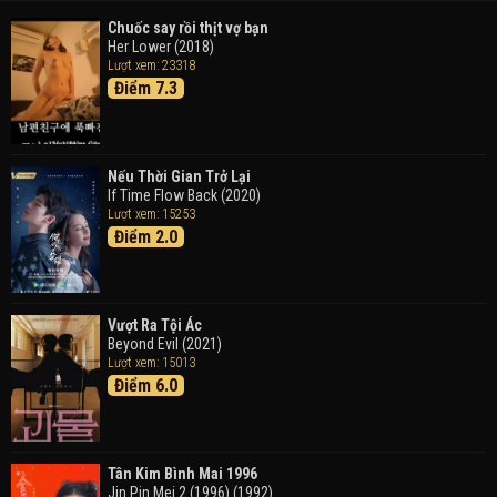
Chuốc say rồi thịt vợ bạn
Her Lower (2018)
Thám Tử Lừng Danh Conan 26: Tàu Ngầm Sắt Màu
Lượt xem: 23318
Đen
Điểm 7.3
Detective Conan: Black Iron Submarine (2023)
Doraemon: Nobita Và Cuộc Phiêu Lưu Vào Thế Giới
Trong Tranh
Nếu Thời Gian Trở Lại
Doraemon the Movie: Nobita's Art World Tales (2025)
If Time Flow Back (2020)
Lượt xem: 15253
Điểm 2.0
Tháng Ngày Tươi Đẹp
Good Time (2015)
Vượt Ra Tội Ác
Beyond Evil (2021)
Lượt xem: 15013
Điểm 6.0
Tân Kim Bình Mai 1996
Jin Pin Mei 2 (1996) (1992)