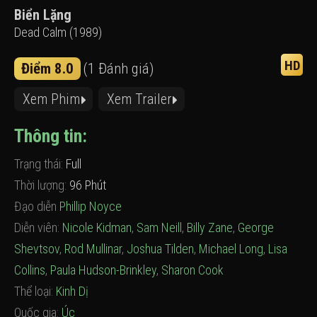
Biển Lặng
Dead Calm (1989)
HD
Điểm 8.0
(1 Đánh giá)
Xem Phim
Xem Trailer
Thông tin:
Trạng thái:
Full
Thời lượng:
96 Phút
Đạo diễn
Phillip Noyce
Diễn viên:
Nicole Kidman
,
Sam Neill
,
Billy Zane
,
George
Shevtsov
,
Rod Mullinar
,
Joshua Tilden
,
Michael Long
,
Lisa
Collins
,
Paula Hudson-Brinkley
,
Sharon Cook
Thể loại:
Kinh Dị
Quốc gia:
Úc