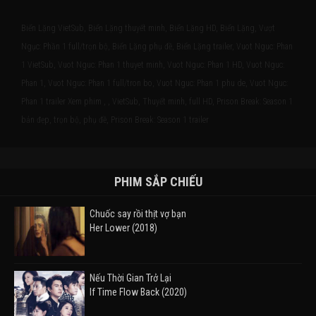
Biển Lặng VietSub, Biển Lặng thuyết minh, Biển Lặng HD, Biển Lặng, Vượt
Ngục: Phần 1 full/trọn bộ, Biển Lặng phụ đề, Biển Lặng trailer, Vuot Nguc: Phan
1 VietSub, Vuot Nguc: Phan 1 thuyet minh, Vuot Nguc: Phan 1 HD, Vuot Nguc:
Phan 1, Vuot Nguc: Phan 1 full/tron bo, Vuot Nguc: Phan 1 phu de, Vuot Nguc:
Phan 1 trailer Xem phim , , VietSub, Thuyết minh, full HD, Prison Break: Season 1
bản đẹp, trọn bộ, phụ đề, Prison Break: Season 1 trailer
PHIM SẮP CHIẾU
Chuốc say rồi thịt vợ bạn
Her Lower (2018)
Nếu Thời Gian Trở Lại
If Time Flow Back (2020)