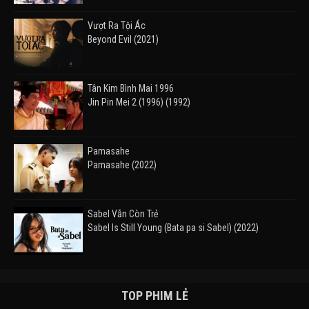
Vượt Ra Tội Ác
Beyond Evil (2021)
Tân Kim Bình Mai 1996
Jin Pin Mei 2 (1996) (1992)
Pamasahe
Pamasahe (2022)
Sabel Vẫn Còn Trẻ
Sabel Is Still Young (Bata pa si Sabel) (2022)
Đường Mòn
Takas (2024)
TOP PHIM LẺ