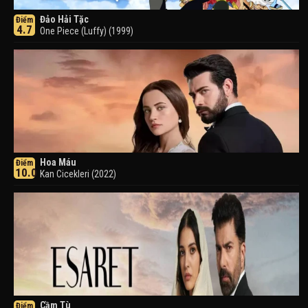
Đảo Hải Tặc
Điểm
4.7
One Piece (Luffy) (1999)
Hoa Máu
Điểm
10.0
Kan Cicekleri (2022)
Cầm Tù
Điểm