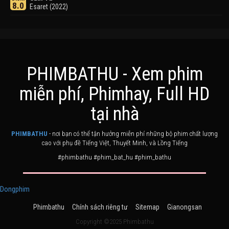
8.0
Esaret (2022)
PHIMBATHU - Xem phim
miễn phí, Phimhay, Full HD
Khuyển Dạ Xoa
Điểm
tại nhà
8.0
Inuyasha (2000)
PHIMBATHU
- nơi bạn có thể tận hưởng miễn phí những bộ phim chất lượng
cao với phụ đề Tiếng Việt, Thuyết Minh, và Lồng Tiếng
#phimbathu #phim_bat_hu #phim_bathu
Dongphim
Phimbathu
Chính sách riêng tư
Sitemap
Gianongsan
Ashoka Đại Đế
Điểm
6.0
The Great Emperor Ashoka (2015)
Copyright ©2025 Phimbathu