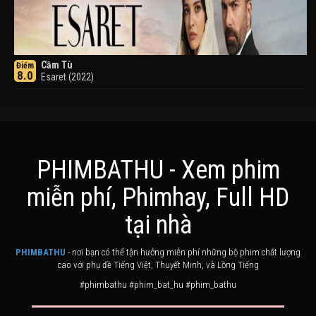
Cầm Tù
Điểm
8.0
Esaret (2022)
PHIMBATHU - Xem phim
miễn phí, Phimhay, Full HD
Khuyển Dạ Xoa
Điểm
tại nhà
8.0
Inuyasha (2000)
PHIMBATHU
- nơi bạn có thể tận hưởng miễn phí những bộ phim chất lượng
cao với phụ đề Tiếng Việt, Thuyết Minh, và Lồng Tiếng
#phimbathu #phim_bat_hu #phim_bathu