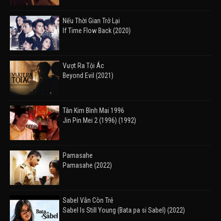
Nếu Thời Gian Trở Lại
If Time Flow Back (2020)
Vượt Ra Tội Ác
Beyond Evil (2021)
Tân Kim Bình Mai 1996
Jin Pin Mei 2 (1996) (1992)
Pamasahe
Pamasahe (2022)
Sabel Vẫn Còn Trẻ
Sabel Is Still Young (Bata pa si Sabel) (2022)