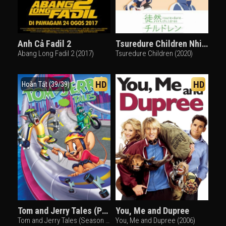
Anh Cả Fadil 2
Tsuredure Children Nhiệt huyết tuổi trẻ
Abang Long Fadil 2 (2017)
Tsuredure Children (2020)
HD
HD
Hoàn Tất (39/39)
Tom and Jerry Tales (Phần 1)
You, Me and Dupree
Tom and Jerry Tales (Season 1) (2006)
You, Me and Dupree (2006)