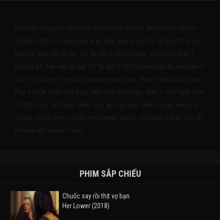
Biên Niên Sử Quý Tộc Tái Sinh Ở Thế Giới Khác VietSub, Biên Niên Sử Quý Tộc
Tái Sinh Ở Thế Giới Khác thuyết minh, Biên Niên Sử Quý Tộc Tái Sinh Ở Thế Giới
Khác HD, Biên Niên Sử Quý Tộc Tái Sinh Ở Thế Giới Khác, Vượt Ngục: Phần 1
full/trọn bộ, Biên Niên Sử Quý Tộc Tái Sinh Ở Thế Giới Khác phụ đề, Biên Niên Sử
Quý Tộc Tái Sinh Ở Thế Giới Khác trailer, Vuot Nguc: Phan 1 VietSub, Vuot Nguc:
Phan 1 thuyet minh, Vuot Nguc: Phan 1 HD, Vuot Nguc: Phan 1, Vuot Nguc: Phan
1 full/tron bo, Vuot Nguc: Phan 1 phu de, Vuot Nguc: Phan 1 trailer Xem phim , ,
VietSub, Thuyết minh, full HD, Prison Break: Season 1 bản đẹp, trọn bộ, phụ đề,
Prison Break: Season 1 trailer
PHIM SẮP CHIẾU
Chuốc say rồi thịt vợ bạn
Her Lower (2018)