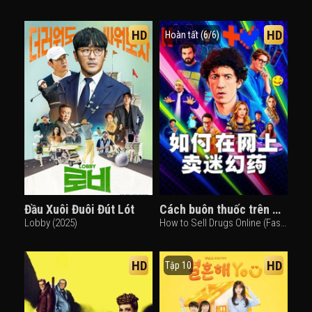
HD
HD
Hoàn tất (6/6)
Đầu Xuôi Đuôi Đút Lót
Cách buôn thuốc trên mạng (Nhanh chóng) (Phần 4)
Lobby (2025)
How to Sell Drugs Online (Fast) (Season 4) (2025)
HD
HD
Tập 10