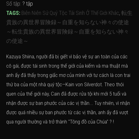
Số tập:
? tập
TAGS:
Biên Niên Sử Quý Tộc Tái Sinh Ở Thế Giới Khác
,
転生
貴族の異世界冒険録～自重を知らない神々の使途
～転生貴族の異世界冒険録～自重を知らない神々
の使途～
Kazuya Shiina, người đã bị giết vì bảo vệ sự an toàn của các
cô gái, được tái sinh trong thế giới của kiếm và ma thuật mà
anh ấy đã thấy trong giấc mơ của mình với tư cách là con trai
thứ ba của một nhà quý tộc—Kain von Silverdot. Theo thói
quen của thế giới này, Cain đã được rửa tội khi mới 5 tuổi và
nhận được sự ban phước của các vị thần... Tuy nhiên, vì nhận
được quá nhiều sự ban phước từ các vị thần, anh ấy đã vượt
qua người thường và trở thành "Tông đồ của Chúa" ? !