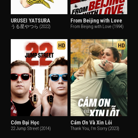
URUSEI YATSURA
From Beijing with Love
うる星やつら (2022)
From Beijing with Love (1994)
HD
HD
Cớm Đại Học
Cám Ơn Và Xin Lỗi
22 Jump Street (2014)
Thank You, I'm Sorry (2023)