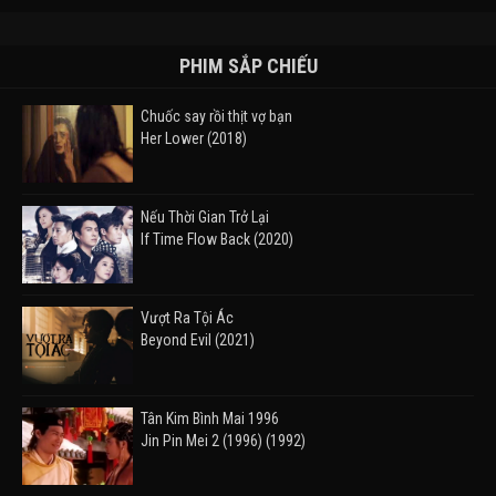
PHIM SẮP CHIẾU
Chuốc say rồi thịt vợ bạn
Her Lower (2018)
Nếu Thời Gian Trở Lại
If Time Flow Back (2020)
Vượt Ra Tội Ác
Beyond Evil (2021)
Tân Kim Bình Mai 1996
Jin Pin Mei 2 (1996) (1992)