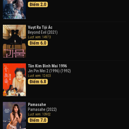
Điểm 2.0
Tháng Ngày Tươi Đẹp
Good Time (2015)
Vượt Ra Tội Ác
Beyond Evil (2021)
Lượt xem: 14973
Điểm 6.0
Tân Kim Bình Mai 1996
Jin Pin Mei 2 (1996) (1992)
Lượt xem: 12403
Điểm 6.8
Pamasahe
Pamasahe (2022)
Lượt xem: 10902
Điểm 7.0