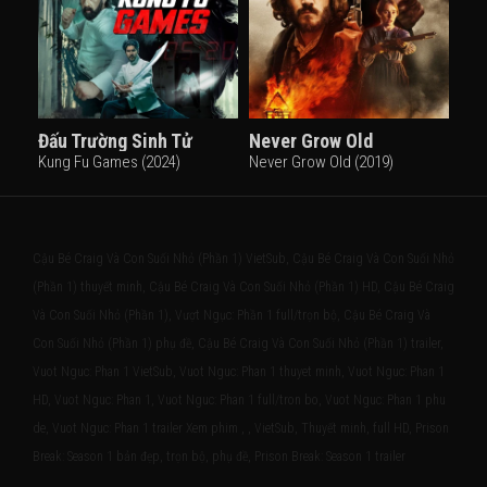
Đấu Trường Sinh Tử
Never Grow Old
Kung Fu Games (2024)
Never Grow Old (2019)
Cậu Bé Craig Và Con Suối Nhỏ (Phần 1) VietSub, Cậu Bé Craig Và Con Suối Nhỏ
(Phần 1) thuyết minh, Cậu Bé Craig Và Con Suối Nhỏ (Phần 1) HD, Cậu Bé Craig
Và Con Suối Nhỏ (Phần 1), Vượt Ngục: Phần 1 full/trọn bộ, Cậu Bé Craig Và
Con Suối Nhỏ (Phần 1) phụ đề, Cậu Bé Craig Và Con Suối Nhỏ (Phần 1) trailer,
Vuot Nguc: Phan 1 VietSub, Vuot Nguc: Phan 1 thuyet minh, Vuot Nguc: Phan 1
HD, Vuot Nguc: Phan 1, Vuot Nguc: Phan 1 full/tron bo, Vuot Nguc: Phan 1 phu
de, Vuot Nguc: Phan 1 trailer Xem phim , , VietSub, Thuyết minh, full HD, Prison
Break: Season 1 bản đẹp, trọn bộ, phụ đề, Prison Break: Season 1 trailer