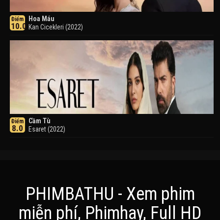
Hoa Máu
Điểm
10.0
Kan Cicekleri (2022)
Cầm Tù
Điểm
8.0
Esaret (2022)
PHIMBATHU - Xem phim
miễn phí, Phimhay, Full HD