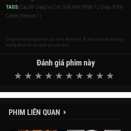
TAGS:
Cậu Bé Craig Và Con Suối Nhỏ (Phần 1)
,
Craig of the
Creek (Season 1)
Craig và những người bạn của mình, Kelsey và JP, mạo hiểm đi vào vùng
hoang dã do trẻ em quản lý ở con lạch.
Đánh giá phim này
PHIM LIÊN QUAN