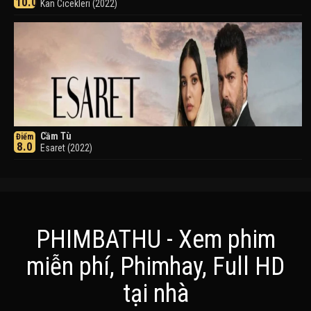
10.0
Kan Cicekleri (2022)
Cầm Tù
Điểm
8.0
Esaret (2022)
PHIMBATHU - Xem phim
miễn phí, Phimhay, Full HD
Khuyển Dạ Xoa
Điểm
tại nhà
8.0
Inuyasha (2000)