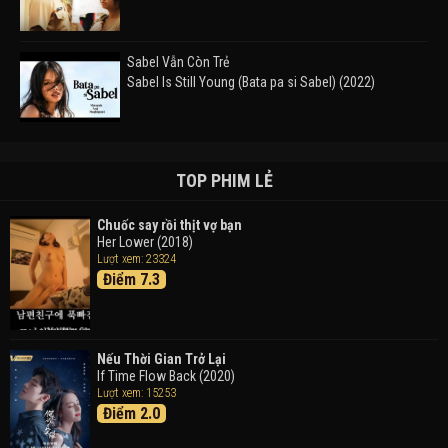
Sabel Vẫn Còn Trẻ
Sabel Is Still Young (Bata pa si Sabel) (2022)
Đường Mòn
Takas (2024)
TOP PHIM LẺ
Chuốc say rồi thịt vợ bạn
Her Lower (2018)
Thám Tử Lừng Danh Conan 26: Tàu Ngầm Sắt Màu
Lượt xem: 23324
Đen
Điểm 7.3
Detective Conan: Black Iron Submarine (2023)
Doraemon: Nobita Và Cuộc Phiêu Lưu Vào Thế Giới
Trong Tranh
Nếu Thời Gian Trở Lại
Doraemon the Movie: Nobita's Art World Tales (2025)
If Time Flow Back (2020)
Lượt xem: 15253
Điểm 2.0
Tháng Ngày Tươi Đẹp
Good Time (2015)