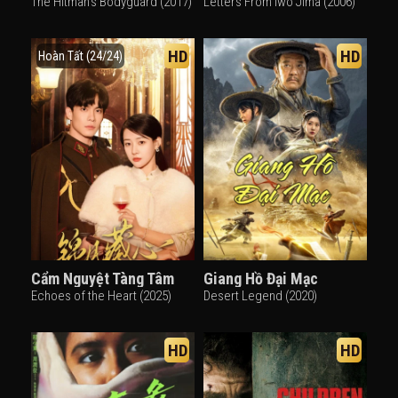
The Hitman's Bodyguard (2017)
Letters From Iwo Jima (2006)
HD
HD
Hoàn Tất (24/24)
Cẩm Nguyệt Tàng Tâm
Giang Hồ Đại Mạc
Echoes of the Heart (2025)
Desert Legend (2020)
HD
HD