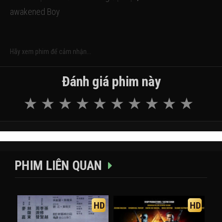
awakened Boy
Hãy xem phim để cảm nhận...
Đánh giá phim này
PHIM LIÊN QUAN
HD
HD