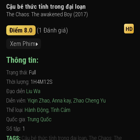
Cậu bé thức tỉnh trong đại loạn
The Chaos: The awakened Boy (2017)
HD
Điểm 8.0
(1 Đánh giá)
Xem Phim
Thông tin:
Trạng thái:
Full
Thời lượng:
1H4M12S
Đạo diễn
Liu Wa
Diễn viên:
Yiqin Zhao
,
Anna kay
,
Zhao Cheng Yu
Thể loại:
Hành Động
,
Tình Cảm
Quốc gia:
Trung Quốc
Số tập:
1
TAGS:
Cậu bé thức tỉnh trong đại loạn
,
The Chaos: The