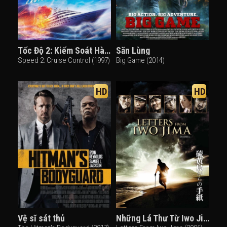
Tốc Độ 2: Kiếm Soát Hành Trình
Săn Lùng
Speed 2: Cruise Control (1997)
Big Game (2014)
HD
HD
Vệ sĩ sát thủ
Những Lá Thư Từ Iwo Jima