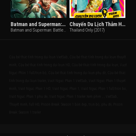
Batman and Superman: Battle of the Super Sons
Chuyến Du Lịch Thảm Họa
Batman and Superman: Battle of the Super Sons (2022)
Thailand Only (2017)
Cậu bé thức tỉnh trong đại loạn VietSub, Cậu bé thức tỉnh trong đại loạn thuyết
minh, Cậu bé thức tỉnh trong đại loạn HD, Cậu bé thức tỉnh trong đại loạn, Vượt
Ngục: Phần 1 full/trọn bộ, Cậu bé thức tỉnh trong đại loạn phụ đề, Cậu bé thức
tỉnh trong đại loạn trailer, Vuot Nguc: Phan 1 VietSub, Vuot Nguc: Phan 1 thuyet
minh, Vuot Nguc: Phan 1 HD, Vuot Nguc: Phan 1, Vuot Nguc: Phan 1 full/tron bo,
Vuot Nguc: Phan 1 phu de, Vuot Nguc: Phan 1 trailer Xem phim , , VietSub,
Thuyết minh, full HD, Prison Break: Season 1 bản đẹp, trọn bộ, phụ đề, Prison
Break: Season 1 trailer