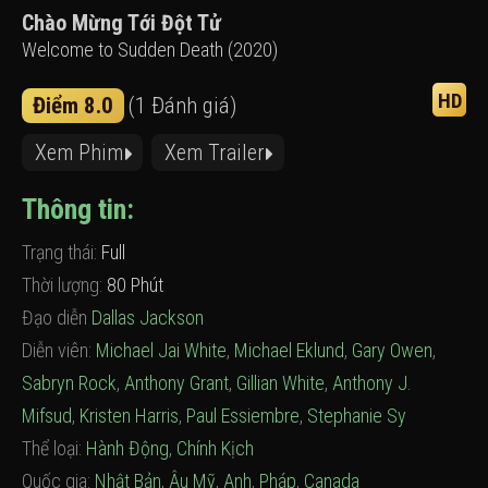
Chào Mừng Tới Đột Tử
Welcome to Sudden Death (2020)
HD
Điểm 8.0
(1 Đánh giá)
Xem Phim
Xem Trailer
Thông tin:
Trạng thái:
Full
Thời lượng:
80 Phút
Đạo diễn
Dallas Jackson
Diễn viên:
Michael Jai White
,
Michael Eklund
,
Gary Owen
,
Sabryn Rock
,
Anthony Grant
,
Gillian White
,
Anthony J.
Mifsud
,
Kristen Harris
,
Paul Essiembre
,
Stephanie Sy
Thể loại:
Hành Động
,
Chính Kịch
Quốc gia:
Nhật Bản
,
Âu Mỹ
,
Anh
,
Pháp
,
Canada