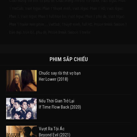
Chào Mừng Tới Đột Tử phụ đề, Chào Mừng Tới Đột Tử trailer, Vuot Nguc: Phan
1 VietSub, Vuot Nguc: Phan 1 thuyet minh, Vuot Nguc: Phan 1 HD, Vuot Nguc:
Phan 1, Vuot Nguc: Phan 1 full/tron bo, Vuot Nguc: Phan 1 phu de, Vuot Nguc:
Phan 1 trailer Xem phim , , VietSub, Thuyết minh, full HD, Prison Break: Season 1
bản đẹp, trọn bộ, phụ đề, Prison Break: Season 1 trailer
PHIM SẮP CHIẾU
Chuốc say rồi thịt vợ bạn
Her Lower (2018)
Nếu Thời Gian Trở Lại
If Time Flow Back (2020)
Vượt Ra Tội Ác
Beyond Evil (2021)