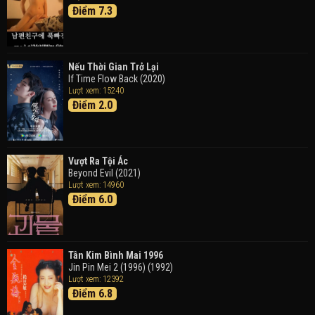
Đen
Điểm 7.3
Detective Conan: Black Iron Submarine (2023)
Doraemon: Nobita Và Cuộc Phiêu Lưu Vào Thế Giới
Trong Tranh
Nếu Thời Gian Trở Lại
Doraemon the Movie: Nobita's Art World Tales (2025)
If Time Flow Back (2020)
Lượt xem: 15240
Điểm 2.0
Tháng Ngày Tươi Đẹp
Good Time (2015)
Vượt Ra Tội Ác
Beyond Evil (2021)
Lượt xem: 14960
Điểm 6.0
Tân Kim Bình Mai 1996
Jin Pin Mei 2 (1996) (1992)
Lượt xem: 12392
Điểm 6.8