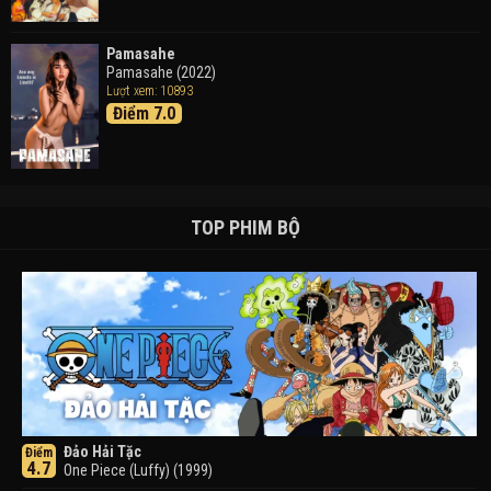
Pamasahe
Pamasahe (2022)
Lượt xem: 10893
Điểm 7.0
TOP PHIM BỘ
Đảo Hải Tặc
Điểm
4.7
One Piece (Luffy) (1999)