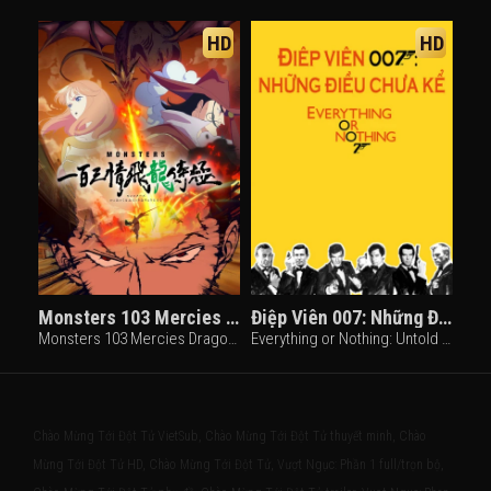
HD
HD
Monsters 103 Mercies Dragon Damnation
Điệp Viên 007: Những Điều Chưa Kể
Monsters 103 Mercies Dragon Damnation (2024)
Everything or Nothing: Untold Story 007 (2012)
Chào Mừng Tới Đột Tử VietSub, Chào Mừng Tới Đột Tử thuyết minh, Chào
Mừng Tới Đột Tử HD, Chào Mừng Tới Đột Tử, Vượt Ngục: Phần 1 full/trọn bộ,