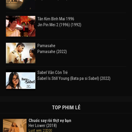
Tân Kim Bình Mai 1996
Jin Pin Mei 2 (1996) (1992)
Pamasahe
Pamasahe (2022)
Sabel Vẫn Còn Trẻ
Sabel Is Still Young (Bata pa si Sabel) (2022)
Đường Mòn
Takas (2024)
TOP PHIM LẺ
Chuốc say rồi thịt vợ bạn
Her Lower (2018)
Thám Tử Lừng Danh Conan 26: Tàu Ngầm Sắt Màu
Lượt xem: 23200