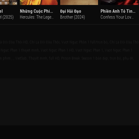
el
Những Cuộc Phiêu Lưu Của Hercules (Phần 1)
Đại Hải Đạo
Phiền Anh Tỏ Tình Trước Nhé
l (2025)
Hercules: The Legendary Journeys (Season 1) (1995)
Brother (2024)
Confess Your Love (2023)
Là Đối Đầu Thôi HD, Chỉ Là Đối Đầu Thôi, Vượt Ngục: Phần 1 full/trọn bộ, Chỉ Là Đối Đầu Thô
ot Nguc: Phan 1 thuyet minh, Vuot Nguc: Phan 1 HD, Vuot Nguc: Phan 1, Vuot Nguc: Phan 1
m phim , , VietSub, Thuyết minh, full HD, Prison Break: Season 1 bản đẹp, trọn bộ, phụ đề,