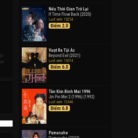
Doraemon: Nobita Và Cuộc
Phiêu Lưu Vào Thế Giới Trong
Nếu Thời Gian Trở Lại
Tranh
If Time Flow Back (2020)
Lượt xem: 15254
Doraemon the Movie: Nobita's
Điểm 2.0
Art World Tales (2025)
Tháng Ngày Tươi Đẹp
Good Time (2015)
Vượt Ra Tội Ác
hận
Beyond Evil (2021)
Lượt xem: 15014
uan
Điểm 6.0
Tân Kim Bình Mai 1996
Jin Pin Mei 2 (1996) (1992)
Lượt xem: 12446
Điểm 6.8
Pamasahe