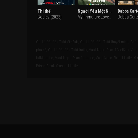
Thi thể
Người Yêu Một Nửa Thân Thuộc Của Tôi
Dabba Cart
Bodies (2023)
My Immature Lover (2023)
Dabba Carte
Chỉ Là Đối Đầu Thôi VietSub, Chỉ Là Đối Đầu Thôi thuyết minh, Chỉ 
phụ đề, Chỉ Là Đối Đầu Thôi trailer, Vuot Nguc: Phan 1 VietSub, Vu
full/tron bo, Vuot Nguc: Phan 1 phu de, Vuot Nguc: Phan 1 trailer Xe
Prison Break: Season 1 trailer