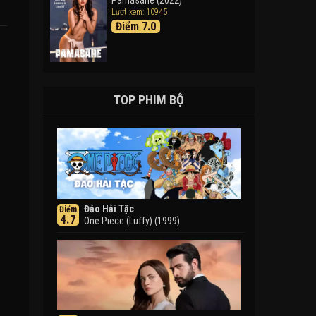
Pamasahe (2022)
Lượt xem: 10945
Điểm 7.0
TOP PHIM BỘ
Đảo Hải Tặc
Điểm
4.7
One Piece (Luffy) (1999)