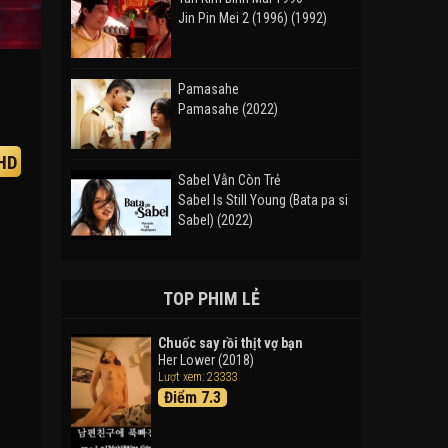
Jin Pin Mei 2 (1996) (1992)
Pamasahe
Pamasahe (2022)
HD
Sabel Vẫn Còn Trẻ
Sabel Is Still Young (Bata pa si
Sabel) (2022)
Đường Mòn
Takas (2024)
TOP PHIM LẺ
Chuốc say rồi thịt vợ bạn
Her Lower (2018)
Thám Tử Lừng Danh Conan 26:
Lượt xem: 23333
Tàu Ngầm Sắt Màu Đen
Điểm 7.3
Detective Conan: Black Iron
Submarine (2023)