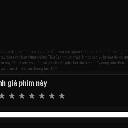
 dắt chó đi dạo, tìm mèo lạc cho đến… ám sát người khác. Đại Hắc miễn cưỡng n
hay biết rằng bạn cùng phòng Tiểu Bạch thực chất là một đặc vụ bí mật do cơ q
m vụ này đến nhiệm vụ khác, sự phụ thuộc giữa hai tân binh ngày càng sâu đậm.
 tục bước đi trên con đường tăm tối?
h giá phim này