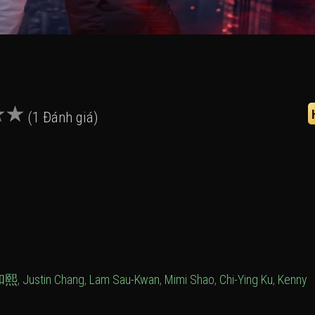
(1 Đánh giá)
和熙
,
Justin Chang
,
Lam Sau-Kwan
,
Mimi Shao
,
Chi-Ying Ku
,
Kenny