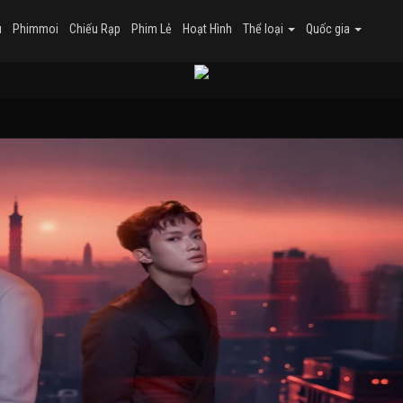
u
Phimmoi
Chiếu Rạp
Phim Lẻ
Hoạt Hình
Thể loại
Quốc gia