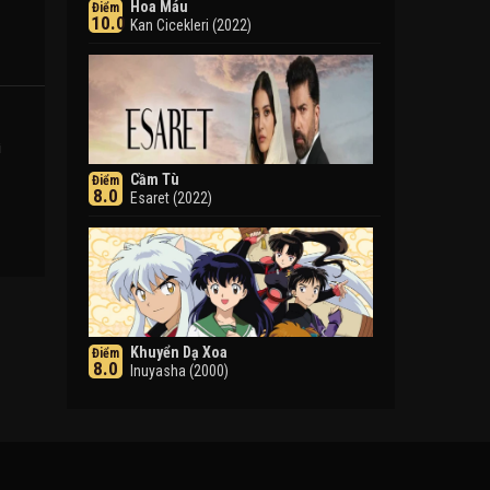
Hoa Máu
Điểm
10.0
Kan Cicekleri (2022)
i
Cầm Tù
Điểm
8.0
Esaret (2022)
Khuyển Dạ Xoa
Điểm
8.0
Inuyasha (2000)