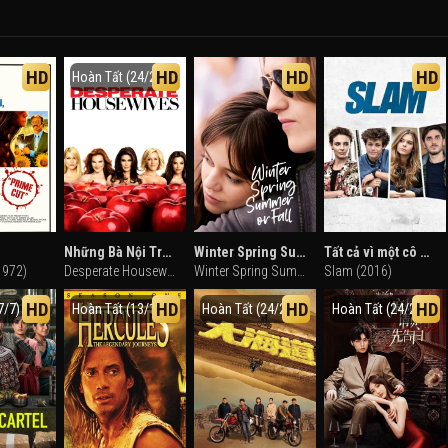
HD
HD
HD
HD
Hoàn Tất (24/24)
Những Bà Nội Trợ Kiểu Mỹ (Phần 5)
Winter Spring Summer or Fall
Tất cả vì một cô nàng
1972)
Desperate Housewives (Season 5) (2008)
Winter Spring Summer or Fall (2024)
Slam (2016)
HD
HD
HD
HD
7/7)
Hoàn Tất (13/13)
Hoàn Tất (24/24)
Hoàn Tất (24/24)