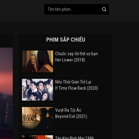
PHIM SẮP CHIẾU
Chuốc say rồi thịt vợ bạn
Her Lower (2018)
Nếu Thời Gian Trở Lại
If Time Flow Back (2020)
Vượt Ra Tội Ác
Beyond Evil (2021)
Tân Kim Bình Mai 1996