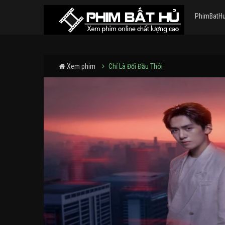
PhimBatH
Xem phim
Chỉ Là Đối Đầu Thôi