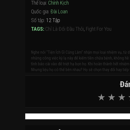
Thể loại:
Chính Kịch
Quốc gia:
Đài Loan
Số tập:
12 Tập
TAGS:
Chỉ Là Đối Đầu Thôi
,
Fight For You
Nghe nói "Tiện Ích Gì Cũng Làm" nhận mọi loại nhiệm vụ, từ
những công việc kỳ lạ này để kiếm tiền chữa bệnh, không hề 
tình báo cài vào để triệt hạ bọn họ. Khi hoàn thành hết nhiệ
Nhưng liệu họ có thể bên nhau? Họ sẽ chọn thay đổi hay tiếp
Đán