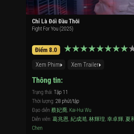
Chỉ Là Đối Đầu Thôi
Fight For You (2025)
Điểm 8.0
Xem Phim
Xem Trailer
Thông tin:
Trạng thái:
Tập 11
Thời lượng:
28 phút/tập
Đạo diễn
蔡妃喬
,
Kai-Hui Wu
Diễn viên:
葛兆恩
,
紀成澔
,
林輝瑝
,
幸卓輝
,
夏
Chen