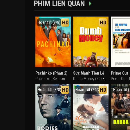
PHIM LIÊN QUAN
HD
HD
Hoàn tất (8/8)
Pachinko (Phần 2)
Sức Mạnh Tiền Lẻ
Prime Cut
Pachinko (Season 2) (2024)
Dumb Money (2023)
Prime Cut (
HD
HD
Hoàn Tất (8/8)
Hoàn Tất (24/24)
Hoàn tất (