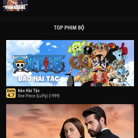
TOP PHIM BỘ
Đảo Hải Tặc
Điểm
4.7
One Piece (Luffy) (1999)