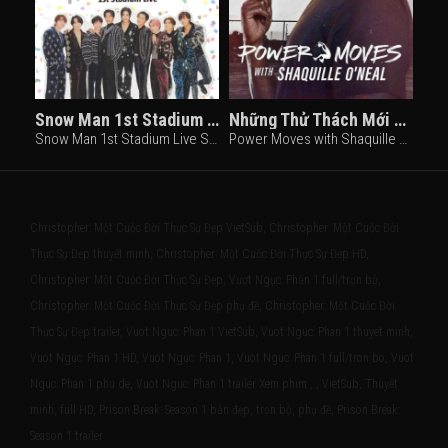
Snow Man 1st Stadium Live Snow World
Những Thử Thách Mới Của Shaquille O'Neal
Snow Man 1st Stadium Live Snow World (2025)
Power Moves with Shaquille O'Neal (2025)
Christopher: Một Cuộc Đời Thực Sự Đẹp VietSub, Christopher: Một Cuộc Đời
Thực Sự Đẹp thuyết minh, Christopher: Một Cuộc Đời Thực Sự Đẹp HD,
Christopher: Một Cuộc Đời Thực Sự Đẹp, Vượt Ngục: Phần 1 full/trọn bộ,
Christopher: Một Cuộc Đời Thực Sự Đẹp phụ đề, Christopher: Một Cuộc Đời
Thực Sự Đẹp trailer, Vuot Nguc: Phan 1 VietSub, Vuot Nguc: Phan 1 thuyet minh,
Vuot Nguc: Phan 1 HD, Vuot Nguc: Phan 1, Vuot Nguc: Phan 1 full/tron bo, Vuot
Nguc: Phan 1 phu de, Vuot Nguc: Phan 1 trailer Xem phim , , VietSub, Thuyết
minh, full HD, Prison Break: Season 1 bản đẹp, trọn bộ, phụ đề, Prison Break:
Season 1 trailer