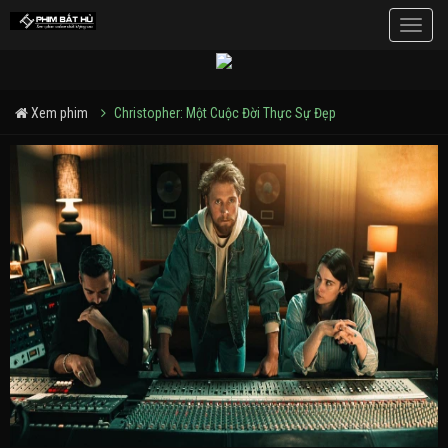
Toggle
naviga
Xem phim
Christopher: Một Cuộc Đời Thực Sự Đẹp