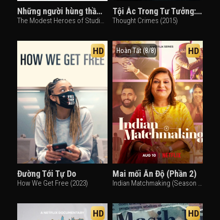
Những người hùng thầm lặng của Studio Ponoc
Tội Ác Trong Tư Tưởng: Vụ Án Của Viên Cảnh Sát Ăn Thịt Người
The Modest Heroes of Studio Ponoc (2019)
Thought Crimes (2015)
HD
HD
Hoàn Tất (8/8)
Đường Tới Tự Do
Mai mối Ấn Độ (Phần 2)
How We Get Free (2023)
Indian Matchmaking (Season 2) (2022)
HD
HD