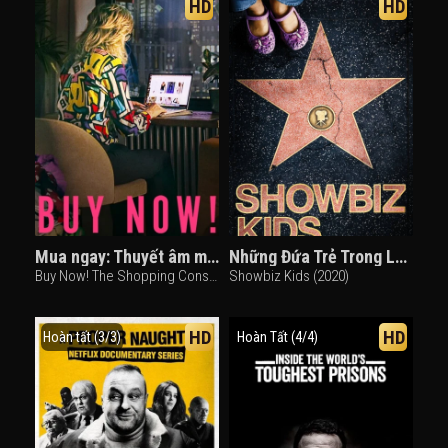
HD
HD
Mua ngay: Thuyết âm mưu tiêu thụ
Những Đứa Trẻ Trong Làng Giải Trí
Buy Now! The Shopping Conspiracy (2024)
Showbiz Kids (2020)
HD
HD
Hoàn tất (3/3)
Hoàn Tất (4/4)