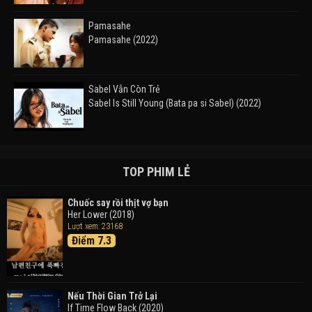
Pamasahe
Pamasahe (2022)
Sabel Vẫn Còn Trẻ
Sabel Is Still Young (Bata pa si Sabel) (2022)
Đường Mòn
Takas (2024)
TOP PHIM LẺ
Chuốc say rồi thịt vợ bạn
Her Lower (2018)
Thám Tử Lừng Danh Conan 26: Tàu Ngầm Sắt Màu
Lượt xem: 23168
Đen
Điểm 7.3
Detective Conan: Black Iron Submarine (2023)
Doraemon: Nobita Và Cuộc Phiêu Lưu Vào Thế Giới
Trong Tranh
Nếu Thời Gian Trở Lại
Doraemon the Movie: Nobita's Art World Tales (2025)
If Time Flow Back (2020)