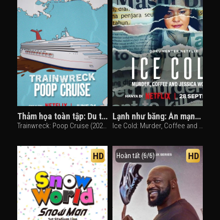
Thảm họa toàn tập: Du thuyền xú uế
Lạnh như băng: Án mạng, cà phê và Jessica Wongso
Trainwreck: Poop Cruise (2025)
Ice Cold: Murder, Coffee and Jessica Wongso (2023)
HD
HD
Hoàn tất (6/6)