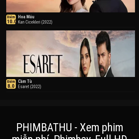
Hoa Máu
Điểm
10.0
Kan Cicekleri (2022)
Cầm Tù
Điểm
8.0
Esaret (2022)
PHIMBATHU - Xem phim