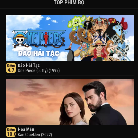
TOP PHIM BỘ
Đảo Hải Tặc
Điểm
4.7
One Piece (Luffy) (1999)
Hoa Máu
Điểm
10.0
Kan Cicekleri (2022)