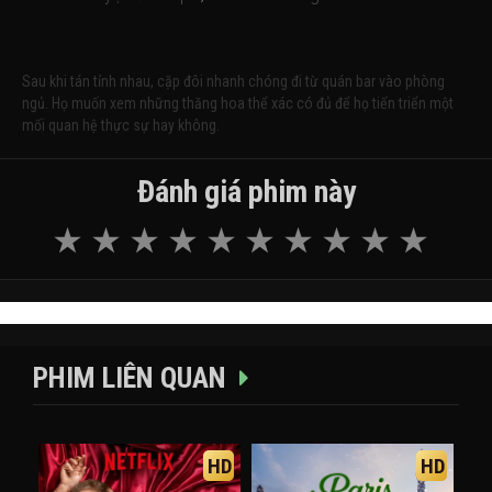
Sau khi tán tỉnh nhau, cặp đôi nhanh chóng đi từ quán bar vào phòng
ngủ. Họ muốn xem những thăng hoa thể xác có đủ để họ tiến triển một
mối quan hệ thực sự hay không.
Đánh giá phim này
PHIM LIÊN QUAN
HD
HD