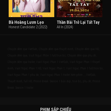
Bà Hoàng Lươn Lẹo
Thần Bài Trở Lại Tất Tay
Honest Candidate 2 (2022)
All In (2024)
Chuyện đêm qua VietSub, Chuyện đêm qua thuyết minh, Chuyện đêm qua HD,
Chuyện đêm qua, Vượt Ngục: Phần 1 full/trọn bộ, Chuyện đêm qua phụ đề,
Chuyện đêm qua trailer, Vuot Nguc: Phan 1 VietSub, Vuot Nguc: Phan 1 thuyet
minh, Vuot Nguc: Phan 1 HD, Vuot Nguc: Phan 1, Vuot Nguc: Phan 1 full/tron bo,
Vuot Nguc: Phan 1 phu de, Vuot Nguc: Phan 1 trailer Xem phim , , VietSub,
Thuyết minh, full HD, Prison Break: Season 1 bản đẹp, trọn bộ, phụ đề, Prison
Break: Season 1 trailer
PHIM SẮP CHIẾU