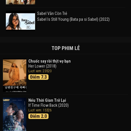
Sabel Vẫn Còn Trẻ
Sabel Is Still Young (Bata pa si Sabel) (2022)
Đường Mòn
Takas (2024)
TOP PHIM LẺ
Chuốc say rồi thịt vợ bạn
Her Lower (2018)
Thám Tử Lừng Danh Conan 26: Tàu Ngầm Sắt Màu
Lượt xem: 23520
Đen
Điểm 7.3
Detective Conan: Black Iron Submarine (2023)
Doraemon: Nobita Và Cuộc Phiêu Lưu Vào Thế Giới
Trong Tranh
Nếu Thời Gian Trở Lại
Doraemon the Movie: Nobita's Art World Tales (2025)
If Time Flow Back (2020)
Lượt xem: 15326
Điểm 2.0
Tháng Ngày Tươi Đẹp
Good Time (2015)