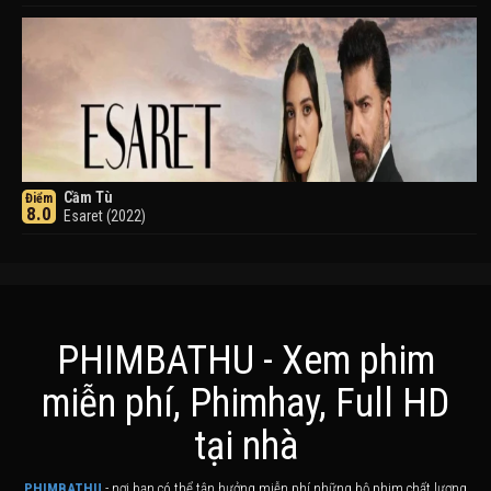
Cầm Tù
Điểm
8.0
Esaret (2022)
PHIMBATHU - Xem phim
miễn phí, Phimhay, Full HD
Khuyển Dạ Xoa
Điểm
tại nhà
8.0
Inuyasha (2000)
PHIMBATHU
- nơi bạn có thể tận hưởng miễn phí những bộ phim chất lượng