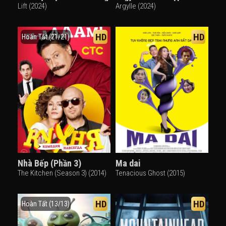
Lift (2024)
Argylle (2024)
HD
HD
Hoàn Tất (21/21)
Nhà Bếp (Phần 3)
Ma dai
The Kitchen (Season 3) (2014)
Tenacious Ghost (2015)
HD
HD
Hoàn Tất (13/13)