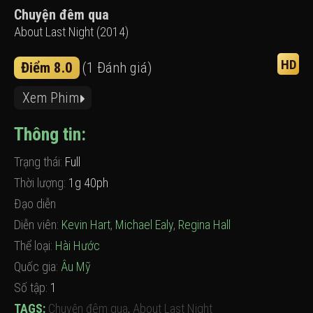
Chuyện đêm qua
About Last Night (2014)
HD
Điểm 8.0
(1 Đánh giá)
Xem Phim
Thông tin:
Trạng thái:
Full
Thời lượng:
1g 40ph
Đạo diễn
Diễn viên:
Kevin Hart
,
Michael Ealy
,
Regina Hall
Thể loại:
Hài Hước
Quốc gia:
Âu Mỹ
Số tập:
1
TAGS:
Chuyện đêm qua
,
About Last Night