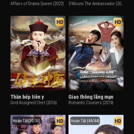
Affairs of Drama Queen (2022)
2 Moons The Ambassador (2023)
HD
HD
Thần bếp tiên y
Giao thông lãng mạn
God Assigned Chef (2016)
Romantic Couriers (2019)
HD
HD
Hoàn Tất(30/30)
Hoàn Tất (44/44)