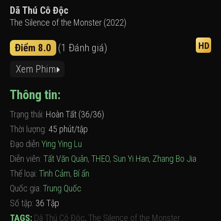
Dã Thú Cô Độc
The Silence of the Monster (2022)
HD
Điểm 8.0
(1 Đánh giá)
Xem Phim
Thông tin:
Trạng thái:
Hoàn Tất (36/36)
Thời lượng:
45 phút/tập
Đạo diễn
Ying Ying Lu
Diễn viên:
Tất Văn Quân
,
THEO
,
Sun Yi Han
,
Zhang Bo Jia
Thể loại:
Tình Cảm
,
Bí ẩn
Quốc gia:
Trung Quốc
Số tập:
36 Tập
TAGS:
Dã Thú Cô Độc
,
The Silence of the Monster