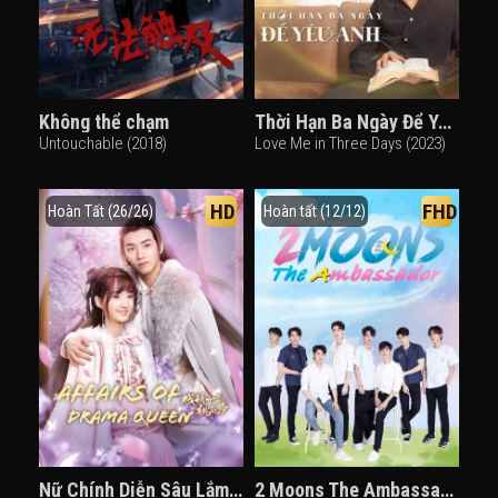
Không thể chạm
Thời Hạn Ba Ngày Để Yêu Anh
Untouchable (2018)
Love Me in Three Days (2023)
HD
FHD
Hoàn Tất (26/26)
Hoàn tất (12/12)
Nữ Chính Diễn Sâu Lắm Mối Theo
2 Moons The Ambassador