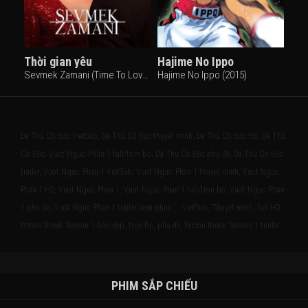
Thời gian yêu
Hajime No Ippo
Sevmek Zamani (Time To Love) (2022)
Hajime No Ippo (2015)
Dã Thú Cô Độc VietSub, Dã Thú Cô Độc thuyết minh, Dã Thú Cô Độc HD, Dã Thú
Cô Độc, Vượt Ngục: Phần 1 full/trọn bộ, Dã Thú Cô Độc phụ đề, Dã Thú Cô Độc
trailer, Vuot Nguc: Phan 1 VietSub, Vuot Nguc: Phan 1 thuyet minh, Vuot Nguc:
Phan 1 HD, Vuot Nguc: Phan 1, Vuot Nguc: Phan 1 full/tron bo, Vuot Nguc: Phan
1 phu de, Vuot Nguc: Phan 1 trailer Xem phim , , VietSub, Thuyết minh, full HD,
Prison Break: Season 1 bản đẹp, trọn bộ, phụ đề, Prison Break: Season 1 trailer
PHIM SẮP CHIẾU