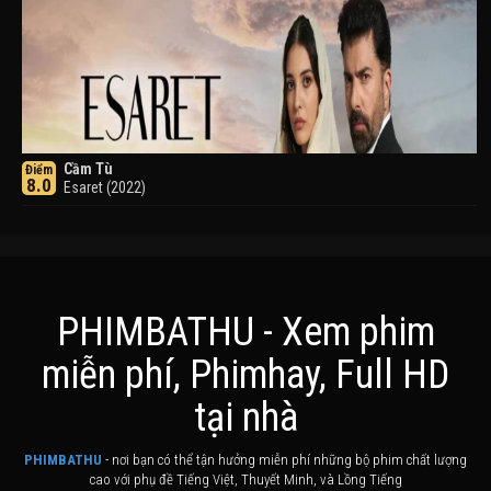
Cầm Tù
Điểm
8.0
Esaret (2022)
PHIMBATHU - Xem phim
miễn phí, Phimhay, Full HD
Khuyển Dạ Xoa
Điểm
tại nhà
8.0
Inuyasha (2000)
PHIMBATHU
- nơi bạn có thể tận hưởng miễn phí những bộ phim chất lượng
cao với phụ đề Tiếng Việt, Thuyết Minh, và Lồng Tiếng