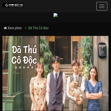
Toggle
naviga
Xem phim
Dã Thú Cô Độc