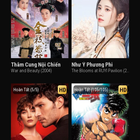
Thâm Cung Nội Chiến
Như Ý Phương Phi
War and Beauty (2004)
The Blooms at RUYI Pavilion (2020)
HD
HD
Hoàn Tất (5/5)
Hoàn Tất (105/105)