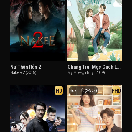
Nữ Thần Rắn 2
Chàng Trai Mạc Cách Ly Của Tôi ( Chàng Trai Mowgli Của Tôi )
Nakee 2 (2018)
My Mowgli Boy (2019)
HD
FHD
Hoàn tất (24/24)