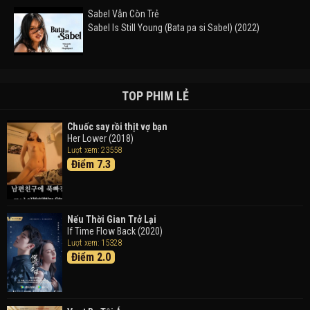
Sabel Vẫn Còn Trẻ
Sabel Is Still Young (Bata pa si Sabel) (2022)
Đường Mòn
Takas (2024)
TOP PHIM LẺ
Chuốc say rồi thịt vợ bạn
Her Lower (2018)
Thám Tử Lừng Danh Conan 26: Tàu Ngầm Sắt Màu
Lượt xem: 23558
Đen
Điểm 7.3
Detective Conan: Black Iron Submarine (2023)
Doraemon: Nobita Và Cuộc Phiêu Lưu Vào Thế Giới
Trong Tranh
Nếu Thời Gian Trở Lại
Doraemon the Movie: Nobita's Art World Tales (2025)
If Time Flow Back (2020)
Lượt xem: 15328
Điểm 2.0
Tháng Ngày Tươi Đẹp
Good Time (2015)