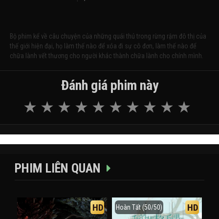
Bộ phim kể về câu chuyện của những quái thú trong rừng rậm đô thị của
thế giới hiện đại, họ làm thế nào để xóa đi sự cô đơn, làm thế nào để
chữa lành vết thương cho người khác thành chữa lành cho chính mình.
Đánh giá phim này
PHIM LIÊN QUAN
HD
HD
Hoàn Tất (50/50)