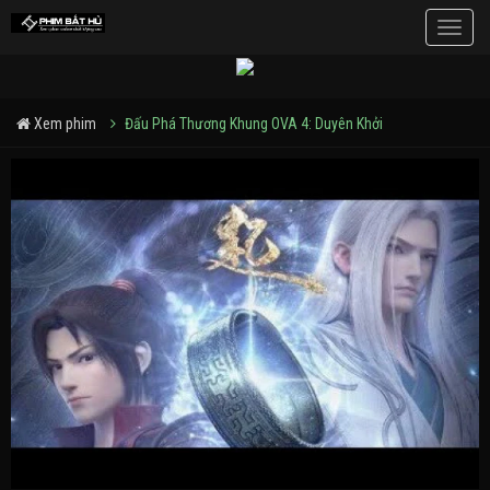
Toggle
naviga
Xem phim
Đấu Phá Thương Khung OVA 4: Duyên Khởi