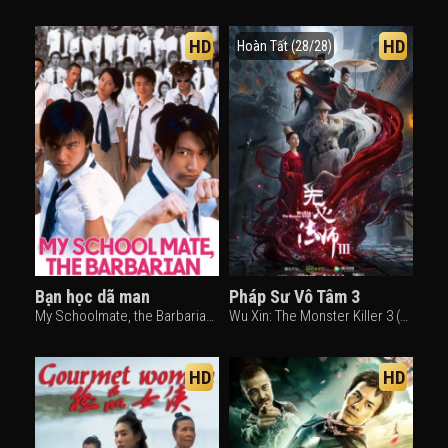
HD
HD
Hoàn Tất (28/28)
Bạn học dã man
Pháp Sư Vô Tâm 3
My Schoolmate, the Barbarian (2001)
Wu Xin: The Monster Killer 3 (2020)
HD
HD