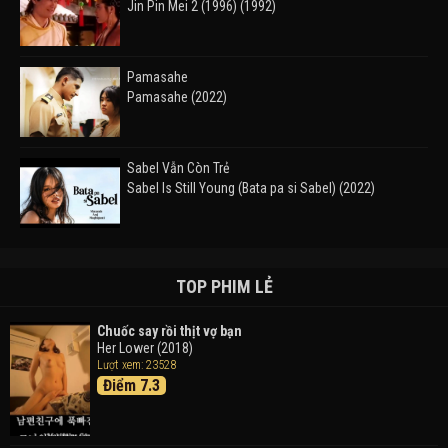
Jin Pin Mei 2 (1996) (1992)
Pamasahe
Pamasahe (2022)
Sabel Vẫn Còn Trẻ
Sabel Is Still Young (Bata pa si Sabel) (2022)
Đường Mòn
Takas (2024)
TOP PHIM LẺ
Chuốc say rồi thịt vợ bạn
Her Lower (2018)
Thám Tử Lừng Danh Conan 26: Tàu Ngầm Sắt Màu
Lượt xem: 23528
Đen
Điểm 7.3
Detective Conan: Black Iron Submarine (2023)
Doraemon: Nobita Và Cuộc Phiêu Lưu Vào Thế Giới