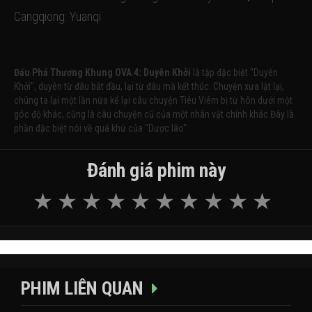
Cangqiong: Yuanqi
Đấu Phá Thương Khung OVA 4: Duyên Khởi
là tập đặc biệt ''Duyên
Khởi'', duyên từ đâu bắt đầu, lại từ đâu mà kết thúc. Chuyện xưa lật lại,
chúng ta lại một lần nữa kể lại câu chuyện Tiêu Viêm bị từ hôn dưới một
góc độ khác, cũng là câu chuyện cũ của một nhân vật chính khác.Đây là
phần đặc biệt nói về quá khứ của ''Dược lão''
Đánh giá phim này
PHIM LIÊN QUAN