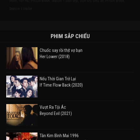
minh, full HD, Prison Break: Season 1 bản đẹp, trọn bộ, phụ đề, Prison Break:
Season 1 trailer
PHIM SẮP CHIẾU
Chuốc say rồi thịt vợ bạn
Her Lower (2018)
Nếu Thời Gian Trở Lại
If Time Flow Back (2020)
Vượt Ra Tội Ác
Beyond Evil (2021)
Tân Kim Bình Mai 1996