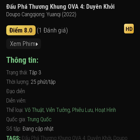
Đấu Phá Thương Khung OVA 4: Duyên Khởi
Doupo Cangqiong: Yuanqi (2022)
HD
Điểm 8.0
(1 Đánh giá)
Xem Phim
Thông tin:
Trạng thái:
Tập 3
Thời lượng:
25 phút/tập
Đạo diễn
Diễn viên:
Thể loại:
Võ Thuật
,
Viễn Tưởng
,
Phiêu Lưu
,
Hoạt Hình
Quốc gia:
Trung Quốc
Số tập:
Đang cập nhật
TAGS:
Đấu Phá Thương Khung OVA 4: Duyên Khởi
,
Doupo