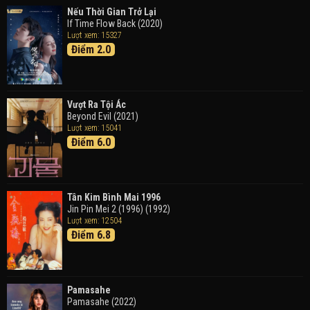
Trong Tranh
Nếu Thời Gian Trở Lại
Doraemon the Movie: Nobita's Art World Tales (2025)
If Time Flow Back (2020)
Lượt xem: 15327
Điểm 2.0
Tháng Ngày Tươi Đẹp
Good Time (2015)
Vượt Ra Tội Ác
Beyond Evil (2021)
Lượt xem: 15041
Điểm 6.0
Tân Kim Bình Mai 1996
Jin Pin Mei 2 (1996) (1992)
Lượt xem: 12504
Điểm 6.8
Pamasahe
Pamasahe (2022)