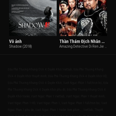
Vô ảnh
Thần Thám Địch Nhân Kiệt 4
Shadow (2018)
Amazing Detective Di Ren Jie IV (2010)
Đấu Phá Thương Khung OVA 4: Duyên Khởi VietSub, Đấu Phá Thương Khung
OVA 4: Duyên Khởi thuyết minh, Đấu Phá Thương Khung OVA 4: Duyên Khởi HD,
Đấu Phá Thương Khung OVA 4: Duyên Khởi, Vượt Ngục: Phần 1 full/trọn bộ, Đấu
Phá Thương Khung OVA 4: Duyên Khởi phụ đề, Đấu Phá Thương Khung OVA 4:
Duyên Khởi trailer, Vuot Nguc: Phan 1 VietSub, Vuot Nguc: Phan 1 thuyet minh,
Vuot Nguc: Phan 1 HD, Vuot Nguc: Phan 1, Vuot Nguc: Phan 1 full/tron bo, Vuot
Nguc: Phan 1 phu de, Vuot Nguc: Phan 1 trailer Xem phim , , VietSub, Thuyết