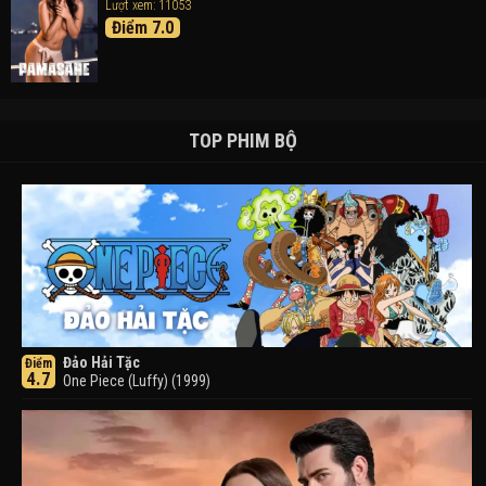
Lượt xem: 11053
Điểm 7.0
TOP PHIM BỘ
Đảo Hải Tặc
Điểm
4.7
One Piece (Luffy) (1999)