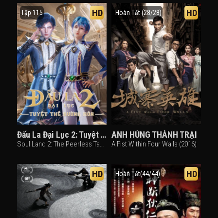
HD
HD
Tập 115
Hoàn Tất (28/28)
Đấu La Đại Lục 2: Tuyệt Thế Đường Môn
ANH HÙNG THÀNH TRẠI
Soul Land 2: The Peerless Tang Clan (2023)
A Fist Within Four Walls (2016)
HD
HD
Hoàn Tất(44/44)