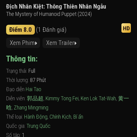
Địch Nhân Kiệt: Thông Thiên Nhân Ngẫu
The Mystery of Humanoid Puppet (2024)
HD
Điểm 8.0
(1 Đánh giá)
Xem Phim
Xem Trailer
Thông tin:
Trạng thái:
Full
Thời lượng:
87 Phút
Đạo diễn
Hai Tao
Diễn viên:
郭品超
,
Kimmy Tong Fei
,
Ken Lok Tat-Wah
,
黄一
晗
,
Zhang Mingming
Thể loại:
Hành Động
,
Chính Kịch
,
Bí ẩn
Quốc gia:
Trung Quốc
Số tập:
1