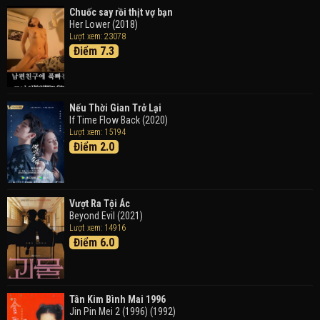
Chuốc say rồi thịt vợ bạn
Her Lower (2018)
Thám Tử Lừng Danh Conan 26: Tàu Ngầm Sắt Màu
Lượt xem: 23078
Đen
Điểm 7.3
Detective Conan: Black Iron Submarine (2023)
Doraemon: Nobita Và Cuộc Phiêu Lưu Vào Thế Giới
Trong Tranh
Nếu Thời Gian Trở Lại
Doraemon the Movie: Nobita's Art World Tales (2025)
If Time Flow Back (2020)
Lượt xem: 15194
Điểm 2.0
Tháng Ngày Tươi Đẹp
Good Time (2015)
Vượt Ra Tội Ác
Beyond Evil (2021)
Lượt xem: 14916
Điểm 6.0
Tân Kim Bình Mai 1996
Jin Pin Mei 2 (1996) (1992)