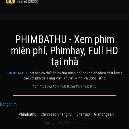
8.0
Esaret (2022)
PHIMBATHU - Xem phim
miễn phí, Phimhay, Full HD
Khuyển Dạ Xoa
Điểm
tại nhà
8.0
Inuyasha (2000)
PHIMBATHU
- nơi bạn có thể tận hưởng miễn phí những bộ phim chất lượng
cao với phụ đề Tiếng Việt, Thuyết Minh, và Lồng Tiếng
#phimbathu #phim_bat_hu #phim_bathu
Dongphim
Phimbathu
Chính sách riêng tư
Sitemap
Gianongsan
Ashoka Đại Đế
Điểm
6.0
The Great Emperor Ashoka (2015)
Copyright ©2025 Phimbathu