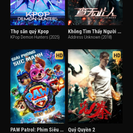
Thợ săn quỷ Kpop
Không Tìm Thấy Người Này (2018)
KPop Demon Hunters (2025)
Address Unknown (2018)
HD
HD
PAW Patrol: Phim Siêu Đẳng
Quỷ Quyền 2