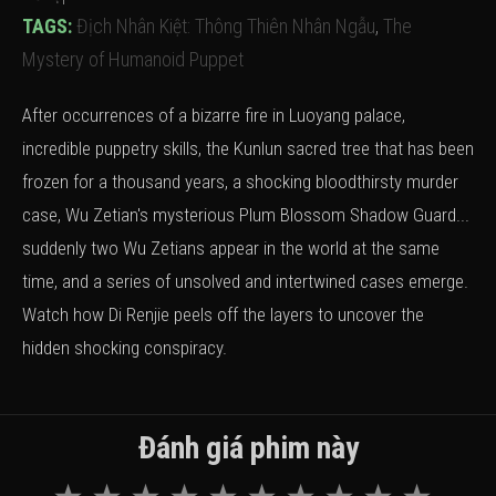
TAGS:
Địch Nhân Kiệt: Thông Thiên Nhân Ngẫu
,
The
Mystery of Humanoid Puppet
After occurrences of a bizarre fire in Luoyang palace,
incredible puppetry skills, the Kunlun sacred tree that has been
frozen for a thousand years, a shocking bloodthirsty murder
case, Wu Zetian's mysterious Plum Blossom Shadow Guard...
suddenly two Wu Zetians appear in the world at the same
time, and a series of unsolved and intertwined cases emerge.
Watch how Di Renjie peels off the layers to uncover the
hidden shocking conspiracy.
Đánh giá phim này