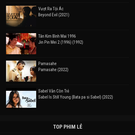
Vượt Ra Tội Ác
Beyond Evil (2021)
Tân Kim Bình Mai 1996
Jin Pin Mei 2 (1996) (1992)
Pamasahe
Pamasahe (2022)
Sabel Vẫn Còn Trẻ
Sabel Is Still Young (Bata pa si Sabel) (2022)
Đường Mòn
Takas (2024)
TOP PHIM LẺ