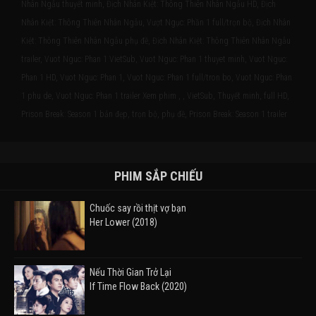
Nhân Ngẫu thuyết minh, Địch Nhân Kiệt: Thông Thiên Nhân Ngẫu HD, Địch
Nhân Kiệt: Thông Thiên Nhân Ngẫu, Vượt Ngục: Phần 1 full/trọn bộ, Địch Nhân
Kiệt: Thông Thiên Nhân Ngẫu phụ đề, Địch Nhân Kiệt: Thông Thiên Nhân Ngẫu
trailer, Vuot Nguc: Phan 1 VietSub, Vuot Nguc: Phan 1 thuyet minh, Vuot Nguc:
Phan 1 HD, Vuot Nguc: Phan 1, Vuot Nguc: Phan 1 full/tron bo, Vuot Nguc: Phan
1 phu de, Vuot Nguc: Phan 1 trailer Xem phim , , VietSub, Thuyết minh, full HD,
Prison Break: Season 1 bản đẹp, trọn bộ, phụ đề, Prison Break: Season 1 trailer
PHIM SẮP CHIẾU
Chuốc say rồi thịt vợ bạn
Her Lower (2018)
Nếu Thời Gian Trở Lại
If Time Flow Back (2020)