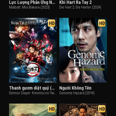
Lực Lượng Phản Ứng Nhanh
Khi Hart Ra Tay 2
Malbatt: Misi Bakara (2023)
Die Hart 2: Die Harter (2024)
HD
HD
Hoàn Tất (11/11)
Thanh gươm diệt quỷ (Phần 4) - Phần Làng rèn kiếm
Người Không Tên
Demon Slayer: Kimetsu no Yaiba (Season 4) (2023)
Genome Hazard (2014)
HD
HD