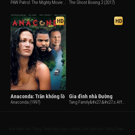
PAW Patrol: The Mighty Movie (2023)
The Ghost Boxing 2 (2017)
HD
HD
Anaconda: Trăn khổng lồ
Gia đình nhà Đường
Anaconda (1997)
Tang Family&#x27;&#x27;s Affairs (2017)
Địch Nhân Kiệt: Thông Thiên Nhân Ngẫu VietSub, Địch Nhân Kiệt: Thông Thiên