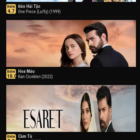
Đảo Hải Tặc
Điểm
4.7
One Piece (Luffy) (1999)
Hoa Máu
Điểm
10.0
Kan Cicekleri (2022)
Cầm Tù
Điểm