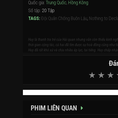
Quốc gia:
Trung Quốc
,
Hồng Kông
Số tập:
20 Tập
TAGS:
Đội Quân Chống Buôn Lậu
,
Nothing to Decl
Huy là thanh tra trẻ của Hải quan nhưng vẫn còn thiếu kinh ngh
thời gian cộng tác, cả hai đã tìm được sự hoà đồng cũng như t
Huy đã rất khó xử và chịu nhiều áp lực, tai tiếng. Huy chấp nh
Đán
PHIM LIÊN QUAN