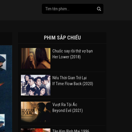
PHIM SẮP CHIẾU
Chuốc say rồi thịt vợ bạn
Her Lower (2018)
Nếu Thời Gian Trở Lại
If Time Flow Back (2020)
Vượt Ra Tội Ác
Beyond Evil (2021)
Tân Kim Bình Mai 1996