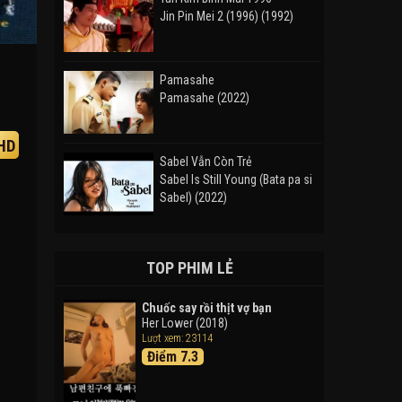
Jin Pin Mei 2 (1996) (1992)
Pamasahe
Pamasahe (2022)
HD
Sabel Vẫn Còn Trẻ
Sabel Is Still Young (Bata pa si
Sabel) (2022)
Đường Mòn
Takas (2024)
TOP PHIM LẺ
Chuốc say rồi thịt vợ bạn
Her Lower (2018)
Thám Tử Lừng Danh Conan 26:
Lượt xem: 23114
Tàu Ngầm Sắt Màu Đen
Điểm 7.3
Detective Conan: Black Iron
Submarine (2023)