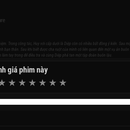
are
iệm. Trong công tác, Huy với cấp dưới là Diệp còn có nhiều bất đồng ý kiến. Sau m
ình bạn thân. Sau khi biết được cha ruột của mình có liên quan đến một vụ án buôn 
ận làm tay trong để điều tra và cùng Diệp phá tan một tập đoàn buôn lậu.
h giá phim này