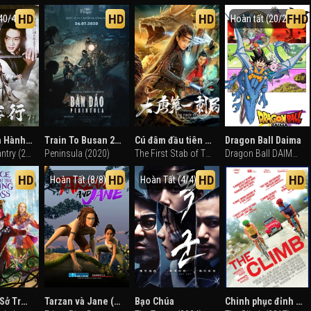
HD
HD
HD
FHD
40/40)
Hoàn tất (20/20)
Hiệp Khách Hành (2001)
Train To Busan 2: Bán Đảo Peninsula
Cú đâm đầu tiên của nhà Đường
Dragon Ball Daima
Ode to Gallantry (2001)
Peninsula (2020)
The First Stab of The Datang (2018)
Dragon Ball DAIMA (2024)
HD
HD
HD
HD
Hoàn Tất (8/8)
Hoàn Tất (4/4)
Alice Ở Xứ Sở Trong Gương
Tarzan và Jane (Phần 1)
Bạo Chúa
Chinh phục đỉnh núi