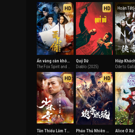
HD
HD
Hoàn Tất(
Ấn vàng càn khôn của Niết Tiểu Sảnh
Quỷ Dữ
The Fox Spirit and the Golden Seal (2018)
Diablo (2025)
HD
HD
Tân Thiếu Lâm Tự - Shaolin
Pháo Thủ Nhiên Hồn