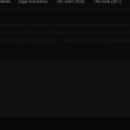
Alice in Wonderland: Through the Looking Glass (2016)
Edgar Rice Burroughs' Tarzan and Jane (Season 1) (2017)
The Tyrant (2024)
The Climb (2017)
t minh, Đội Quân Chống Buôn Lậu HD, Đội Quân Chống Buôn Lậu, Vượt Ngục: Phần 1 full/t
ler, Vuot Nguc: Phan 1 VietSub, Vuot Nguc: Phan 1 thuyet minh, Vuot Nguc: Phan 1 HD, Vuo
de, Vuot Nguc: Phan 1 trailer Xem phim , , VietSub, Thuyết minh, full HD, Prison Break: Seas