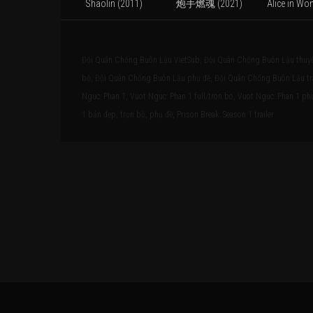
Shaolin (2011)
炮手燃魂 (2021)
Đội Quân Chống Buôn Lậu VietSub, Đội Quân Chống Buôn Lậu thuyế
bộ, Đội Quân Chống Buôn Lậu phụ đề, Đội Quân Chống Buôn Lậu trai
Nguc: Phan 1, Vuot Nguc: Phan 1 full/tron bo, Vuot Nguc: Phan 1 phu 
1 bản đẹp, trọn bộ, phụ đề, Prison Break: Season 1 trailer