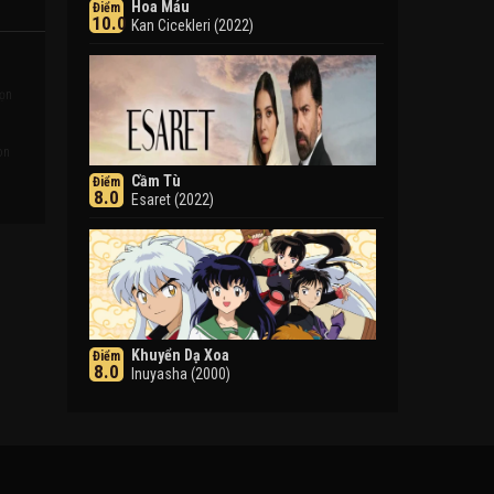
Hoa Máu
Điểm
10.0
Kan Cicekleri (2022)
rọn
t
on
Cầm Tù
Điểm
8.0
Esaret (2022)
Khuyển Dạ Xoa
Điểm
8.0
Inuyasha (2000)