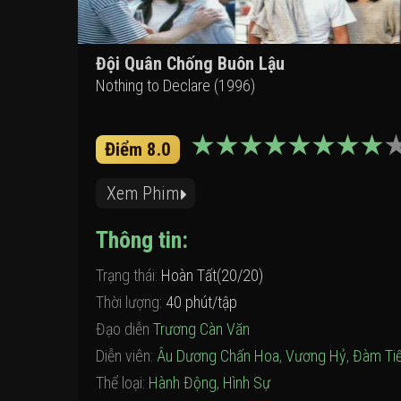
Đội Quân Chống Buôn Lậu
Nothing to Declare (1996)
Điểm 8.0
Xem Phim
Thông tin:
Trạng thái:
Hoàn Tất(20/20)
Thời lượng:
40 phút/tập
Đạo diễn
Trương Càn Văn
Diễn viên:
Âu Dương Chấn Hoa
,
Vương Hỷ
,
Đàm Ti
Thể loại:
Hành Động
,
Hình Sự