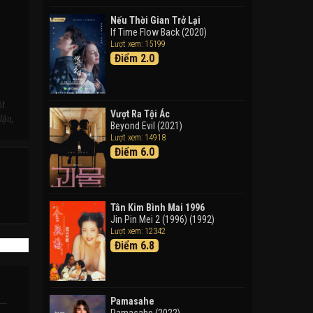
Doraemon: Nobita Và Cuộc
Phiêu Lưu Vào Thế Giới Trong
Nếu Thời Gian Trở Lại
Tranh
If Time Flow Back (2020)
Lượt xem: 15199
Doraemon the Movie: Nobita's
Điểm 2.0
Art World Tales (2025)
Tháng Ngày Tươi Đẹp
Good Time (2015)
ột
Vượt Ra Tội Ác
lậu,
Beyond Evil (2021)
Lượt xem: 14918
Điểm 6.0
Tân Kim Bình Mai 1996
Jin Pin Mei 2 (1996) (1992)
Lượt xem: 12342
Điểm 6.8
Pamasahe