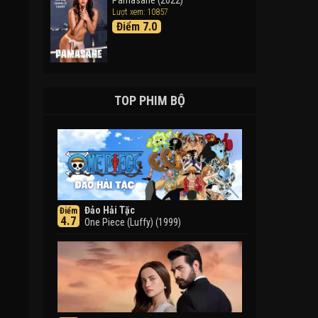
Pamasahe (2022)
Lượt xem: 10857
Điểm 7.0
TOP PHIM BỘ
Đảo Hải Tặc
Điểm
4.7
One Piece (Luffy) (1999)