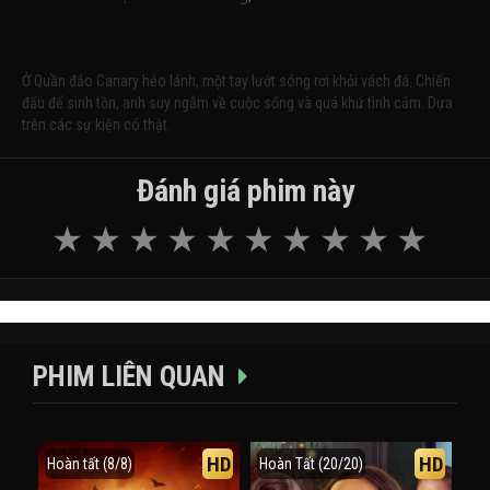
Ở Quần đảo Canary hẻo lánh, một tay lướt sóng rơi khỏi vách đá. Chiến
đấu để sinh tồn, anh suy ngẫm về cuộc sống và quá khứ tình cảm. Dựa
trên các sự kiện có thật.
Đánh giá phim này
PHIM LIÊN QUAN
HD
HD
Hoàn tất (8/8)
Hoàn Tất (20/20)