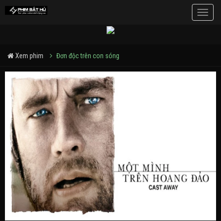
Toggle
naviga
Xem phim
Đơn độc trên con sóng