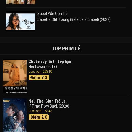
Sabel Vẫn Còn Trẻ
Sabel Is Still Young (Bata pa si Sabel) (2022)
Đường Mòn
Takas (2024)
TOP PHIM LẺ
Chuốc say rồi thịt vợ bạn
Her Lower (2018)
Thám Tử Lừng Danh Conan 26: Tàu Ngầm Sắt Màu
Lượt xem: 23240
Đen
Điểm 7.3
Detective Conan: Black Iron Submarine (2023)
Doraemon: Nobita Và Cuộc Phiêu Lưu Vào Thế Giới
Trong Tranh
Nếu Thời Gian Trở Lại
Doraemon the Movie: Nobita's Art World Tales (2025)
If Time Flow Back (2020)
Lượt xem: 15243
Điểm 2.0
Tháng Ngày Tươi Đẹp
Good Time (2015)