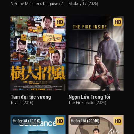
A Prime Minister's Disguise (2025)
Mickey 17 (2025)
HD
HD
Tam đại tặc vương
Ngọn Lửa Trong Tôi
Trivisa (2016)
The Fire Inside (2024)
HD
HD
Hoàn tất (10/10)
Hoàn Tất (40/40)