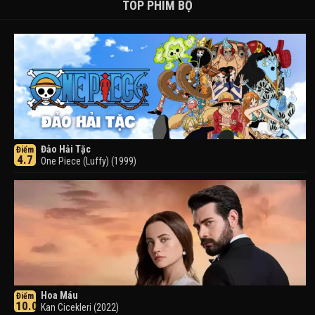
TOP PHIM BỘ
Đảo Hải Tặc
Điểm
4.7
One Piece (Luffy) (1999)
Hoa Máu
Điểm
10.0
Kan Cicekleri (2022)