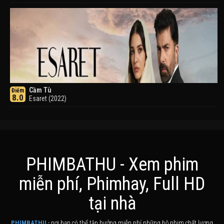
Cầm Tù
Điểm
8.0
Esaret (2022)
PHIMBATHU - Xem phim
miễn phí, Phimhay, Full HD
Khuyển Dạ Xoa
Điểm
tại nhà
8.0
Inuyasha (2000)
PHIMBATHU
- nơi bạn có thể tận hưởng miễn phí những bộ phim chất lượng