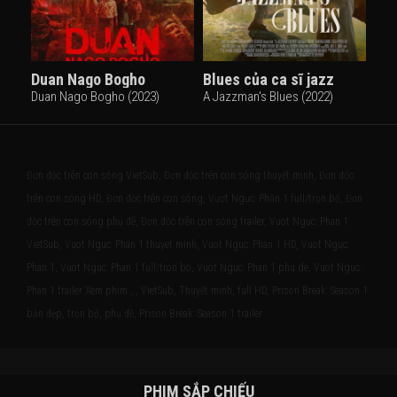
Duan Nago Bogho
Blues của ca sĩ jazz
Duan Nago Bogho (2023)
A Jazzman's Blues (2022)
Đơn độc trên con sóng VietSub, Đơn độc trên con sóng thuyết minh, Đơn độc
trên con sóng HD, Đơn độc trên con sóng, Vượt Ngục: Phần 1 full/trọn bộ, Đơn
độc trên con sóng phụ đề, Đơn độc trên con sóng trailer, Vuot Nguc: Phan 1
VietSub, Vuot Nguc: Phan 1 thuyet minh, Vuot Nguc: Phan 1 HD, Vuot Nguc:
Phan 1, Vuot Nguc: Phan 1 full/tron bo, Vuot Nguc: Phan 1 phu de, Vuot Nguc:
Phan 1 trailer Xem phim , , VietSub, Thuyết minh, full HD, Prison Break: Season 1
bản đẹp, trọn bộ, phụ đề, Prison Break: Season 1 trailer
PHIM SẮP CHIẾU