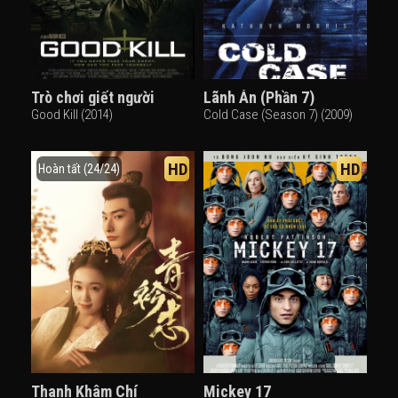
Trò chơi giết người
Lãnh Án (Phần 7)
Good Kill (2014)
Cold Case (Season 7) (2009)
HD
HD
Hoàn tất (24/24)
Thanh Khâm Chí
Mickey 17