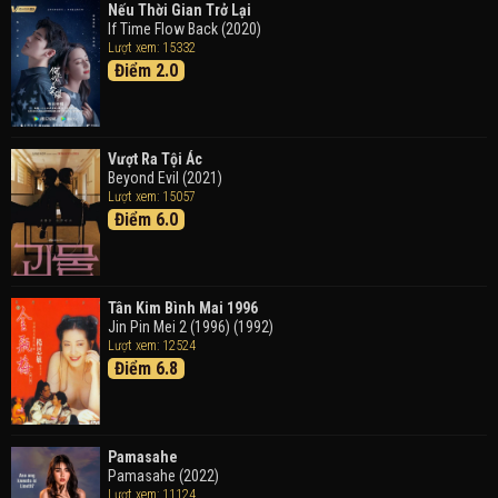
Trong Tranh
Nếu Thời Gian Trở Lại
Doraemon the Movie: Nobita's Art World Tales (2025)
If Time Flow Back (2020)
Lượt xem: 15332
Điểm 2.0
Tháng Ngày Tươi Đẹp
Good Time (2015)
Vượt Ra Tội Ác
Beyond Evil (2021)
Lượt xem: 15057
Điểm 6.0
Tân Kim Bình Mai 1996
Jin Pin Mei 2 (1996) (1992)
Lượt xem: 12524
Điểm 6.8
Pamasahe
Pamasahe (2022)
Lượt xem: 11124