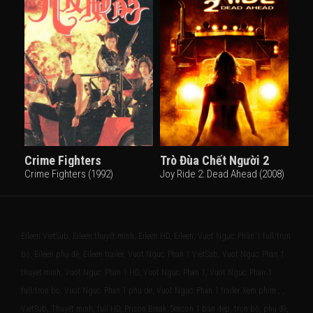
Crime Fighters
Trò Đùa Chết Người 2
Crime Fighters (1992)
Joy Ride 2: Dead Ahead (2008)
Eileen VietSub, Eileen thuyết minh, Eileen HD, Eileen, Vượt Ngục: Phần 1 full/trọn
bộ, Eileen phụ đề, Eileen trailer, Vuot Nguc: Phan 1 VietSub, Vuot Nguc: Phan 1
thuyet minh, Vuot Nguc: Phan 1 HD, Vuot Nguc: Phan 1, Vuot Nguc: Phan 1
full/tron bo, Vuot Nguc: Phan 1 phu de, Vuot Nguc: Phan 1 trailer Xem phim , ,
VietSub, Thuyết minh, full HD, Prison Break: Season 1 bản đẹp, trọn bộ, phụ đề,