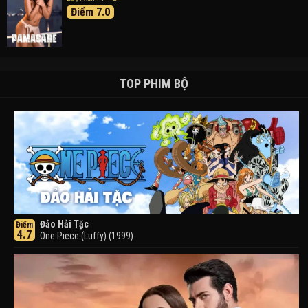
Điểm 7.0
TOP PHIM BỘ
Đảo Hải Tặc
Điểm
4.7
One Piece (Luffy) (1999)