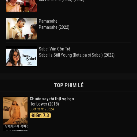
Pamasahe
Pamasahe (2022)
Sabel Vẫn Còn Trẻ
Sabel Is Still Young (Bata pa si Sabel) (2022)
Đường Mòn
Takas (2024)
TOP PHIM LẺ
Chuốc say rồi thịt vợ bạn
Her Lower (2018)
Thám Tử Lừng Danh Conan 26: Tàu Ngầm Sắt Màu
Lượt xem: 23624
Đen
Điểm 7.3
Detective Conan: Black Iron Submarine (2023)
Doraemon: Nobita Và Cuộc Phiêu Lưu Vào Thế Giới