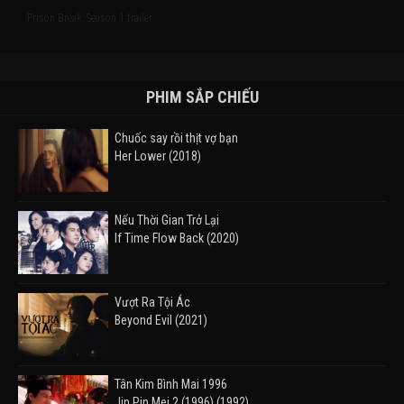
Prison Break: Season 1 trailer
PHIM SẮP CHIẾU
Chuốc say rồi thịt vợ bạn
Her Lower (2018)
Nếu Thời Gian Trở Lại
If Time Flow Back (2020)
Vượt Ra Tội Ác
Beyond Evil (2021)
Tân Kim Bình Mai 1996
Jin Pin Mei 2 (1996) (1992)