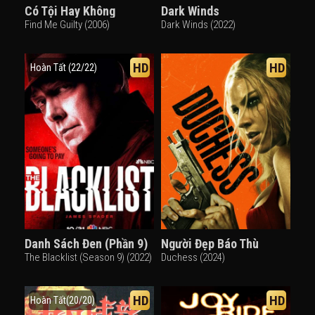
Có Tội Hay Không
Dark Winds
Find Me Guilty (2006)
Dark Winds (2022)
HD
HD
Hoàn Tất (22/22)
Danh Sách Đen (Phần 9)
Người Đẹp Báo Thù
The Blacklist (Season 9) (2022)
Duchess (2024)
HD
HD
Hoàn Tất(20/20)