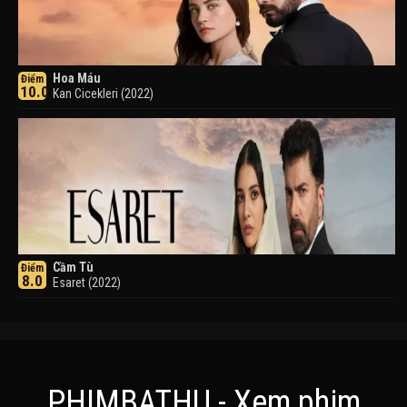
Hoa Máu
Điểm
10.0
Kan Cicekleri (2022)
Cầm Tù
Điểm
8.0
Esaret (2022)
PHIMBATHU - Xem phim