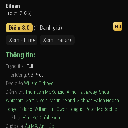
Eileen
Eileen (2023)
HD
Điểm 8.0
(1 Đánh giá)
Xem Phim
Xem Trailer
Thông tin:
Trạng thái:
Full
Thời lượng:
98 Phút
Đạo diễn
William Oldroyd
Diễn viên:
Thomasin McKenzie
,
Anne Hathaway
,
Shea
Whigham
,
Sam Nivola
,
Marin Ireland
,
Siobhan Fallon Hogan
,
Tonye Patano
,
William Hill
,
Owen Teague
,
Peter McRobbie
Thể loại:
Hình Sự
,
Chính Kịch
Quốc gia:
Âu Mỹ
,
Anh
,
Úc