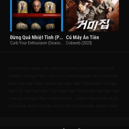
Đừng Quá Nhiệt Tình (Phần 4)
Cú Máy Ăn Tiền
Curb Your Enthusiasm (Season 4) (2004)
Cobweb (2023)
Extra Ordinary VietSub, Extra Ordinary thuyết minh, Extra Ordinary HD, Extra
Ordinary, Vượt Ngục: Phần 1 full/trọn bộ, Extra Ordinary phụ đề, Extra Ordinary
trailer, Vuot Nguc: Phan 1 VietSub, Vuot Nguc: Phan 1 thuyet minh, Vuot Nguc:
Phan 1 HD, Vuot Nguc: Phan 1, Vuot Nguc: Phan 1 full/tron bo, Vuot Nguc: Phan
1 phu de, Vuot Nguc: Phan 1 trailer Xem phim , , VietSub, Thuyết minh, full HD,
Prison Break: Season 1 bản đẹp, trọn bộ, phụ đề, Prison Break: Season 1 trailer