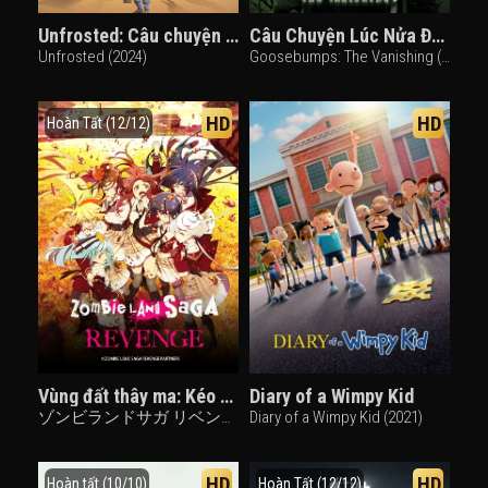
Unfrosted: Câu chuyện Pop-Tart
Câu Chuyện Lúc Nửa Đêm (Phần 2)
Unfrosted (2024)
Goosebumps: The Vanishing (2025)
HD
HD
Hoàn Tất (12/12)
Vùng đất thây ma: Kéo nhau trở lại
Diary of a Wimpy Kid
ゾンビランドサガ リベンジ (2021)
Diary of a Wimpy Kid (2021)
HD
HD
Hoàn tất (10/10)
Hoàn Tất (12/12)