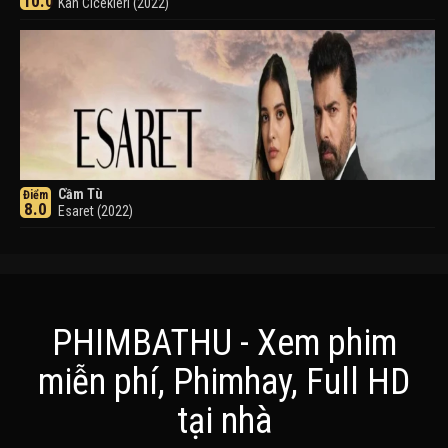
10.0
Kan Cicekleri (2022)
Cầm Tù
Điểm
8.0
Esaret (2022)
PHIMBATHU - Xem phim
miễn phí, Phimhay, Full HD
Khuyển Dạ Xoa
Điểm
tại nhà
8.0
Inuyasha (2000)