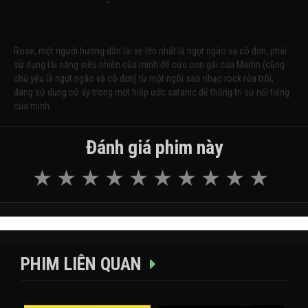
Rose, một người hướng dẫn lái xe lớn nhất là ngọt ngào và cô đơn, phải
sử dụng tài năng siêu nhiên của mình để cứu con gái của Martin (cũng
chủ yếu là ngọt ngào và cô đơn) từ một ngôi sao nhạc rock rửa trôi,
đang sử dụng cô ấy trong một hiệp ước satanic để thống trị sự nổi tiếng
của mình.
Đánh giá phim này
PHIM LIÊN QUAN