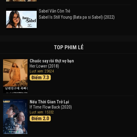
Sabel Vẫn Còn Trẻ
Sabel Is Still Young (Bata pa si Sabel) (2022)
Đường Mòn
Takas (2024)
TOP PHIM LẺ
Chuốc say rồi thịt vợ bạn
Her Lower (2018)
Thám Tử Lừng Danh Conan 26: Tàu Ngầm Sắt Màu
Lượt xem: 23624
Đen
Điểm 7.3
Detective Conan: Black Iron Submarine (2023)
Doraemon: Nobita Và Cuộc Phiêu Lưu Vào Thế Giới
Trong Tranh
Nếu Thời Gian Trở Lại
Doraemon the Movie: Nobita's Art World Tales (2025)
If Time Flow Back (2020)
Lượt xem: 15332
Điểm 2.0
Tháng Ngày Tươi Đẹp
Good Time (2015)