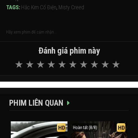
TAGS:
Hắc Kim Cổ Điện
,
Misty Creed
Hãy xem phim để cảm nhận...
Đánh giá phim này
PHIM LIÊN QUAN
HD
HD
Hoàn tất (8/8)