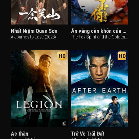
Nhất Niệm Quan Sơn
Ấn vàng càn khôn của Niết Tiểu Sảnh
A Journey to Love (2023)
The Fox Spirit and the Golden Seal (2018)
HD
HD
Ác thần
Trở Về Trái Đất