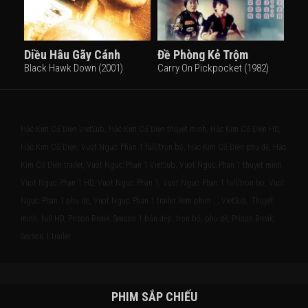
Diều Hâu Gãy Cánh
Đề Phòng Kẻ Trộm
Black Hawk Down (2001)
Carry On Pickpocket (1982)
Hắc Kim Cổ Điện VietSub, Hắc Kim Cổ Điện thuyết minh, Hắc Kim Cổ Điện HD,
Hắc Kim Cổ Điện, Vượt Ngục: Phần 1 full/trọn bộ, Hắc Kim Cổ Điện phụ đề, Hắc
Kim Cổ Điện trailer, Vuot Nguc: Phan 1 VietSub, Vuot Nguc: Phan 1 thuyet minh,
Vuot Nguc: Phan 1 HD, Vuot Nguc: Phan 1, Vuot Nguc: Phan 1 full/tron bo, Vuot
Nguc: Phan 1 phu de, Vuot Nguc: Phan 1 trailer Xem phim , , VietSub, Thuyết
minh, full HD, Prison Break: Season 1 bản đẹp, trọn bộ, phụ đề, Prison Break:
Season 1 trailer
PHIM SẮP CHIẾU