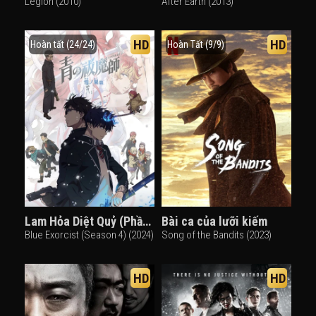
Legion (2010)
After Earth (2013)
HD
HD
Hoàn tất (24/24)
Hoàn Tất (9/9)
Lam Hỏa Diệt Quỷ (Phần 4)
Bài ca của lưỡi kiếm
Blue Exorcist (Season 4) (2024)
Song of the Bandits (2023)
HD
HD