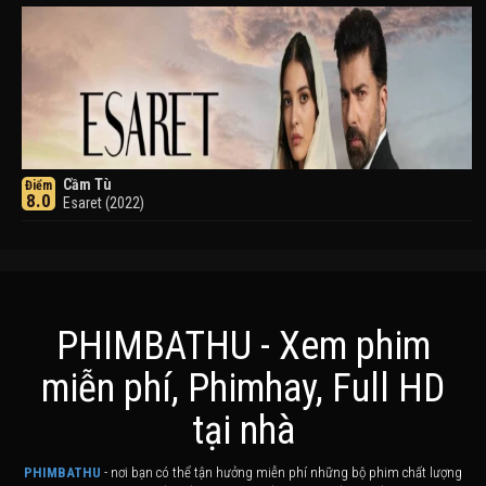
Cầm Tù
Điểm
8.0
Esaret (2022)
PHIMBATHU - Xem phim
miễn phí, Phimhay, Full HD
Khuyển Dạ Xoa
Điểm
tại nhà
8.0
Inuyasha (2000)
PHIMBATHU
- nơi bạn có thể tận hưởng miễn phí những bộ phim chất lượng