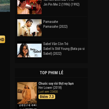
Jin Pin Mei 2 (1996) (1992)
Pamasahe
Pamasahe (2022)
HD
Sabel Vẫn Còn Trẻ
Sabel Is Still Young (Bata pa si
Sabel) (2022)
Đường Mòn
Takas (2024)
TOP PHIM LẺ
Chuốc say rồi thịt vợ bạn
Her Lower (2018)
Thám Tử Lừng Danh Conan 26:
Lượt xem: 23430
Tàu Ngầm Sắt Màu Đen
Điểm 7.3
Detective Conan: Black Iron
Submarine (2023)