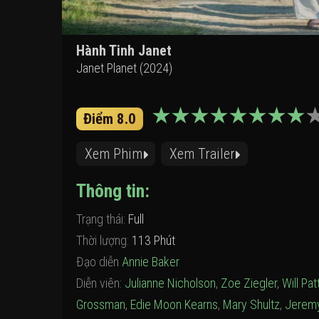
Hành Tinh Janet
Janet Planet (2024)
Điểm 8.0
Xem Phim
Xem Trailer
Thông tin:
Trạng thái:
Full
Thời lượng:
113 Phút
Đạo diễn
Annie Baker
Diễn viên:
Julianne Nicholson
,
Zoe Ziegler
,
Will Pat
Grossman
,
Edie Moon Kearns
,
Mary Shultz
,
Jeremy