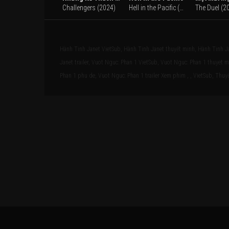
Challengers (2024)
Hell in the Pacific (1968)
The Duel (2
Hành Tinh Janet VietSub, Hành Tinh Janet thuyết minh, Hành Tinh J
Janet trailer, Vuot Nguc: Phan 1 VietSub, Vuot Nguc: Phan 1 thuyet 
Phan 1 phu de, Vuot Nguc: Phan 1 trailer Xem phim , , VietSub, Thuyết