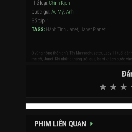
Thể loại:
Chính Kịch
Quốc gia:
Âu Mỹ
,
Anh
Số tập:
1
TAGS:
Hành Tinh Janet
,
Janet Planet
Ở vùng nông thôn phía Tây Massachusetts, Lacy 11 tuổi dàn
mẹ cô, Janet. Khi những tháng trôi qua, ba vị khách bước vào
Đán
PHIM LIÊN QUAN