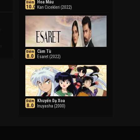
Hoa Máu
Điểm
10.0
Kan Cicekleri (2022)
h
er
Cầm Tù
Điểm
8.0
Esaret (2022)
Khuyển Dạ Xoa
Điểm
8.0
Inuyasha (2000)