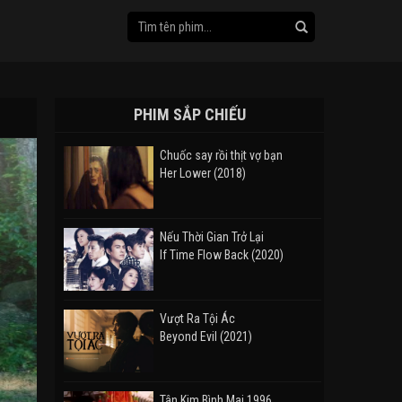
PHIM SẮP CHIẾU
Chuốc say rồi thịt vợ bạn
Her Lower (2018)
Nếu Thời Gian Trở Lại
If Time Flow Back (2020)
Vượt Ra Tội Ác
Beyond Evil (2021)
Tân Kim Bình Mai 1996