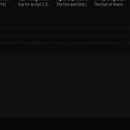
016)
Eye for an Eye 2 (2024)
The One and Only (2022)
The Duel of Hearts (2025)
anet HD, Hành Tinh Janet, Vượt Ngục: Phần 1 full/trọn bộ, Hành Tinh Janet phụ đề, Hành Tin
minh, Vuot Nguc: Phan 1 HD, Vuot Nguc: Phan 1, Vuot Nguc: Phan 1 full/tron bo, Vuot Nguc:
 minh, full HD, Prison Break: Season 1 bản đẹp, trọn bộ, phụ đề, Prison Break: Season 1 trail