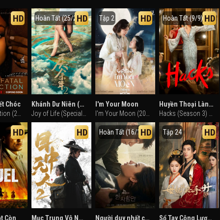
HD
HD
HD
HD
Hoàn Tất (25/25)
Tập 2
Hoàn Tất (9/9)
ết Chóc
Khánh Dư Niên (Bản đặc biệt)
I'm Your Moon
Huyền Thoại Làng Hài (Phần 3)
Fatal Seduction (2023)
Joy of Life (Special Season) (2024)
I'm Your Moon (2025)
Hacks (Season 3) (2024)
HD
HD
HD
HD
Hoàn Tất (16/16)
Tập 24
t Còn
Mục Trung Vô Nhân 2: Dùng Mắt Trả Mắt
Người duy nhất của tôi
Sổ Tay Công Lược Của Mẫu Phi