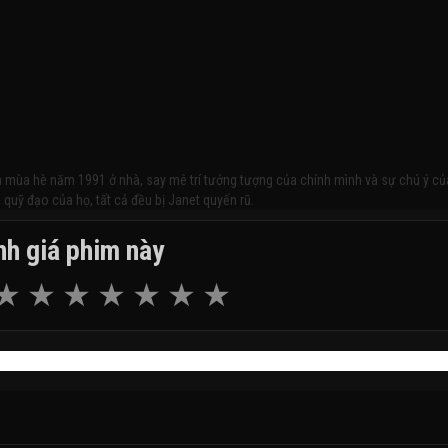
h mùa hè năm 1991 ở nhà, say mê trí tưởng tượng của chính mình và sự chú ý củ
 quỹ đạo của họ, tất cả đều bị Janet quyến rũ.
h giá phim này