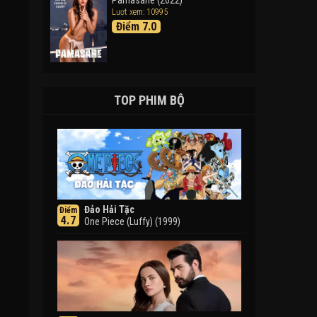
Pamasahe (2022)
Lượt xem: 10995
Điểm 7.0
TOP PHIM BỘ
Đảo Hải Tặc
Điểm
4.7
One Piece (Luffy) (1999)