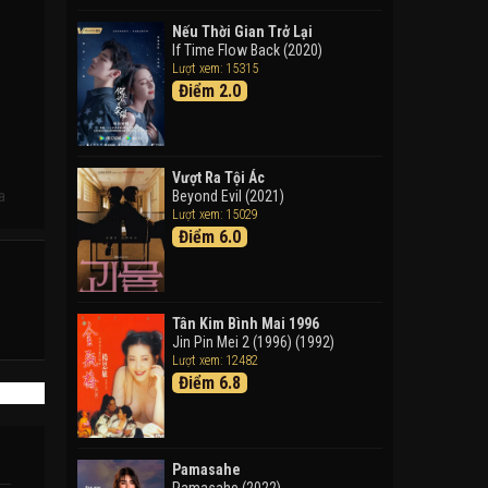
Doraemon: Nobita Và Cuộc
Phiêu Lưu Vào Thế Giới Trong
Nếu Thời Gian Trở Lại
Tranh
If Time Flow Back (2020)
Lượt xem: 15315
Doraemon the Movie: Nobita's
Điểm 2.0
Art World Tales (2025)
Tháng Ngày Tươi Đẹp
Good Time (2015)
Vượt Ra Tội Ác
a
Beyond Evil (2021)
Lượt xem: 15029
Điểm 6.0
Tân Kim Bình Mai 1996
Jin Pin Mei 2 (1996) (1992)
Lượt xem: 12482
Điểm 6.8
Pamasahe