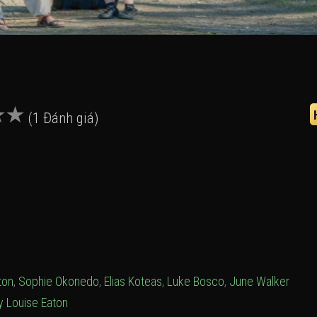
(1 Đánh giá)
ton
,
Sophie Okonedo
,
Elias Koteas
,
Luke Bosco
,
June Walker
 Louise Eaton