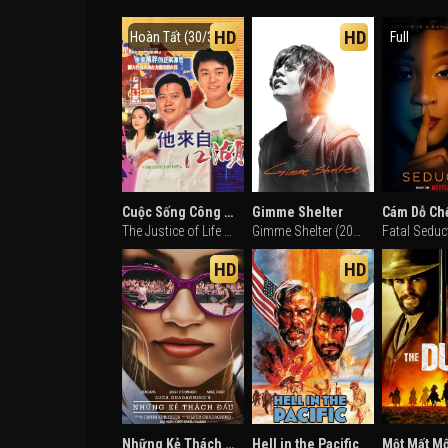
HD
HD
Hoàn Tất (30/30)
Full
Cuộc Sống Công Bằng
Gimme Shelter
Cám Dỗ Ch
The Justice of Life (1989)
Gimme Shelter (2013)
HD
HD
Những Kẻ Thách Đấu
Hell in the Pacific
Một Mất Mộ