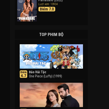
Pamasahe (2022)
Lượt xem: 10904
Điểm 7.0
TOP PHIM BỘ
Đảo Hải Tặc
Điểm
4.7
One Piece (Luffy) (1999)