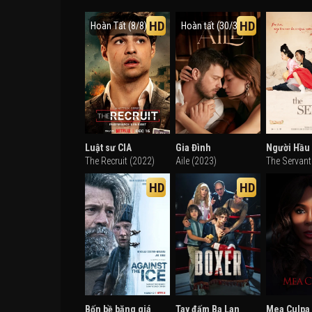
HD
HD
Hoàn Tất (8/8)
Hoàn tất (30/30)
Luật sư CIA
Gia Đình
Người Hầu
The Recruit (2022)
Aile (2023)
The Servant
HD
HD
Bốn bề băng giá
Tay đấm Ba Lan
Mea Culpa