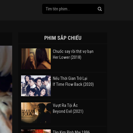
PHIM SẮP CHIẾU
Chuốc say rồi thịt vợ bạn
Her Lower (2018)
Nếu Thời Gian Trở Lại
If Time Flow Back (2020)
Vượt Ra Tội Ác
Beyond Evil (2021)
Tân Kim Bình Mai 1996