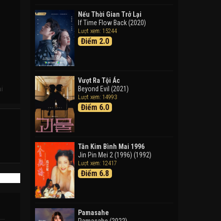
Doraemon: Nobita Và Cuộc
Phiêu Lưu Vào Thế Giới Trong
Nếu Thời Gian Trở Lại
Tranh
If Time Flow Back (2020)
Lượt xem: 15244
Doraemon the Movie: Nobita's
Điểm 2.0
Art World Tales (2025)
Tháng Ngày Tươi Đẹp
Good Time (2015)
Vượt Ra Tội Ác
ại
Beyond Evil (2021)
Lượt xem: 14993
Điểm 6.0
Tân Kim Bình Mai 1996
Jin Pin Mei 2 (1996) (1992)
Lượt xem: 12417
Điểm 6.8
Pamasahe