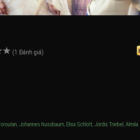
(1 Đánh giá)
Foroutan
,
Johannes Nussbaum
,
Elisa Schlott
,
Jördis Triebel
,
Almila