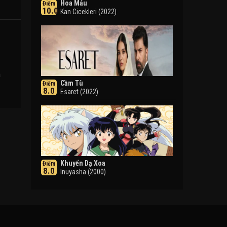
Hoa Máu
Điểm
10.0
Kan Cicekleri (2022)
ụ
Cầm Tù
Điểm
8.0
Esaret (2022)
Khuyển Dạ Xoa
Điểm
8.0
Inuyasha (2000)