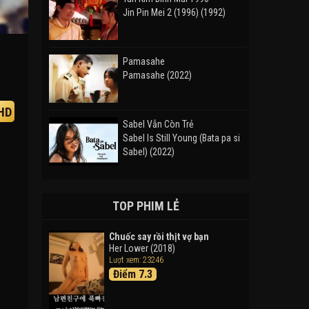
Jin Pin Mei 2 (1996) (1992)
Pamasahe
Pamasahe (2022)
HD
Sabel Vẫn Còn Trẻ
Sabel Is Still Young (Bata pa si
Sabel) (2022)
Đường Mòn
Takas (2024)
TOP PHIM LẺ
Chuốc say rồi thịt vợ bạn
Her Lower (2018)
Thám Tử Lừng Danh Conan 26:
Lượt xem: 23246
Tàu Ngầm Sắt Màu Đen
Điểm 7.3
Detective Conan: Black Iron
Submarine (2023)