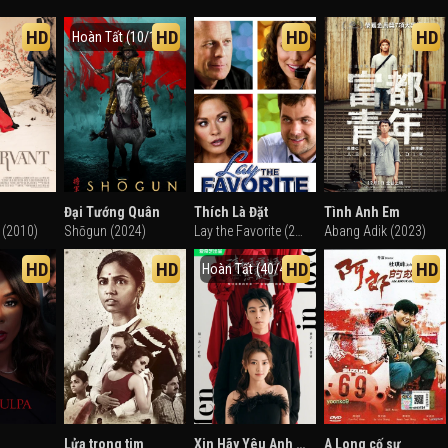
HD
HD
HD
HD
Hoàn Tất (10/10)
Đại Tướng Quân
Thích Là Đặt
Tình Anh Em
 (2010)
Shōgun (2024)
Lay the Favorite (2012)
Abang Adik (2023)
HD
HD
HD
HD
Hoàn Tất (40/40)
Lửa trong tim
Xin Hãy Yêu Anh Như Vậy
A Long cố sự