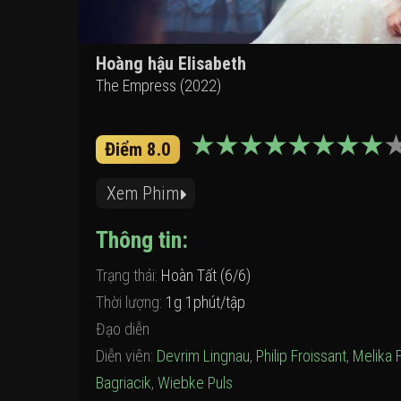
Hoàng hậu Elisabeth
The Empress (2022)
Điểm 8.0
Xem Phim
Thông tin:
Trạng thái:
Hoàn Tất (6/6)
Thời lượng:
1g 1phút/tập
Đạo diễn
Diễn viên:
Devrim Lingnau
,
Philip Froissant
,
Melika 
Bagriacik
,
Wiebke Puls