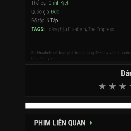
Thể loại:
Chính Kịch
Quốc gia:
Đức
Số tập:
6 Tập
TAGS:
Hoàng hậu Elisabeth
,
The Empress
Khi Elisabeth nổi loạn phải lòng hoàng đế Franz và trở thành
triều đình Viên.
Đán
PHIM LIÊN QUAN