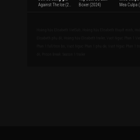
Against The Ice (2022)
Boxer (2024)
Mea Culpa 
Hoàng hậu Elisabeth VietSub, Hoàng hậu Elisabeth thuyết minh, Hoà
Elisabeth phụ đề, Hoàng hậu Elisabeth trailer, Vuot Nguc: Phan 1 V
Phan 1 full/tron bo, Vuot Nguc: Phan 1 phu de, Vuot Nguc: Phan 1 tra
đề, Prison Break: Season 1 trailer