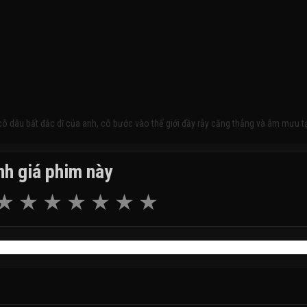
 cô dâu bất đắc dĩ của anh, cô bước vào thế giới đầy rẫy căng thẳng và âm mưu t
h giá phim này