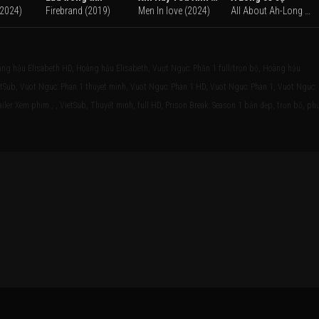
(2024)
Firebrand (2019)
Men In love (2024)
All About Ah-Long (1989)
ng hậu Elisabeth HD, Hoàng hậu Elisabeth, Vượt Ngục: Phần 1 full/trọn bộ, Hoàng hậu
ietSub, Vuot Nguc: Phan 1 thuyet minh, Vuot Nguc: Phan 1 HD, Vuot Nguc: Phan 1, Vuot Nguc:
iler Xem phim , , VietSub, Thuyết minh, full HD, Prison Break: Season 1 bản đẹp, trọn bộ, ph