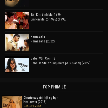
Tân Kim Bình Mai 1996
Jin Pin Mei 2 (1996) (1992)
Pamasahe
Pamasahe (2022)
Sabel Vẫn Còn Trẻ
Sabel Is Still Young (Bata pa si Sabel) (2022)
Đường Mòn
Takas (2024)
TOP PHIM LẺ
Chuốc say rồi thịt vợ bạn
Her Lower (2018)
Thám Tử Lừng Danh Conan 26: Tàu Ngầm Sắt Màu
Lượt xem: 23561
Đen