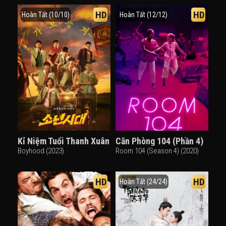
HD
HD
Hoàn Tất (10/10)
Hoàn Tất (12/12)
Kỉ Niệm Tuổi Thanh Xuân
Căn Phòng 104 (Phần 4)
Boyhood (2023)
Room 104 (Season 4) (2020)
HD
HD
Hoàn Tất (24/24)