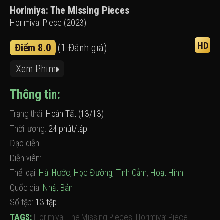
Horimiya: The Missing Pieces
Horimiya: Piece (2023)
HD
Điểm 8.0
(1 Đánh giá)
Xem Phim
Thông tin:
Trạng thái:
Hoàn Tất (13/13)
Thời lượng:
24 phút/tập
Đạo diễn
Diễn viên:
Thể loại:
Hài Hước
,
Học Đường
,
Tình Cảm
,
Hoạt Hình
Quốc gia:
Nhật Bản
Số tập:
13 tập
TAGS:
Horimiya: The Missing Pieces
,
Horimiya: Piece