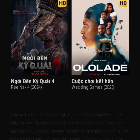
HD
HD
Ngôi Đền Kỳ Quái 4
Cuộc chơi kết hôn
Pee Nak 4 (2024)
Wedding Games (2023)
Horimiya: The Missing Pieces VietSub, Horimiya: The Missing Pieces thuyết
minh, Horimiya: The Missing Pieces HD, Horimiya: The Missing Pieces, Vượt
Ngục: Phần 1 full/trọn bộ, Horimiya: The Missing Pieces phụ đề, Horimiya: The
Missing Pieces trailer, Vuot Nguc: Phan 1 VietSub, Vuot Nguc: Phan 1 thuyet