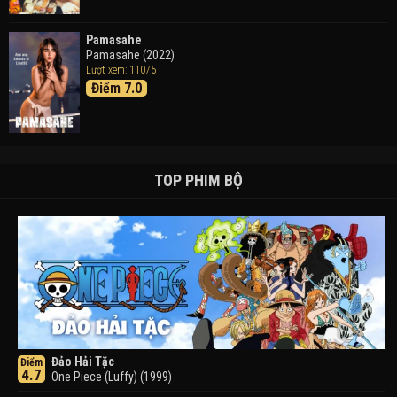
Pamasahe
Pamasahe (2022)
Lượt xem: 11075
Điểm 7.0
TOP PHIM BỘ
Đảo Hải Tặc
Điểm
4.7
One Piece (Luffy) (1999)