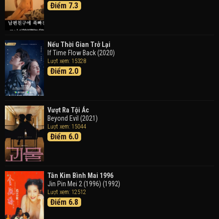
Điểm 7.3
Detective Conan: Black Iron Submarine (2023)
Doraemon: Nobita Và Cuộc Phiêu Lưu Vào Thế Giới
Trong Tranh
Nếu Thời Gian Trở Lại
Doraemon the Movie: Nobita's Art World Tales (2025)
If Time Flow Back (2020)
Lượt xem: 15328
Điểm 2.0
Tháng Ngày Tươi Đẹp
Good Time (2015)
Vượt Ra Tội Ác
Beyond Evil (2021)
Lượt xem: 15044
Điểm 6.0
Tân Kim Bình Mai 1996
Jin Pin Mei 2 (1996) (1992)
Lượt xem: 12512
Điểm 6.8