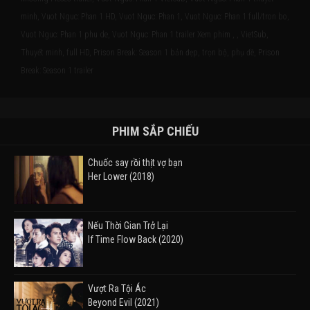
minh, Vuot Nguc: Phan 1 HD, Vuot Nguc: Phan 1, Vuot Nguc: Phan 1 full/tron bo,
Vuot Nguc: Phan 1 phu de, Vuot Nguc: Phan 1 trailer Xem phim , , VietSub,
Thuyết minh, full HD, Prison Break: Season 1 bản đẹp, trọn bộ, phụ đề, Prison
Break: Season 1 trailer
PHIM SẮP CHIẾU
Chuốc say rồi thịt vợ bạn
Her Lower (2018)
Nếu Thời Gian Trở Lại
If Time Flow Back (2020)
Vượt Ra Tội Ác
Beyond Evil (2021)