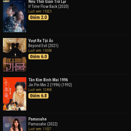
Trong Tranh
Nếu Thời Gian Trở Lại
Doraemon the Movie: Nobita's Art World Tales (2025)
If Time Flow Back (2020)
Lượt xem: 15325
Điểm 2.0
Tháng Ngày Tươi Đẹp
Good Time (2015)
Vượt Ra Tội Ác
Beyond Evil (2021)
Lượt xem: 15038
Điểm 6.0
Tân Kim Bình Mai 1996
Jin Pin Mei 2 (1996) (1992)
Lượt xem: 12498
Điểm 6.8
Pamasahe
Pamasahe (2022)
Lượt xem: 11027