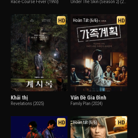
Race-Course Fever (1993)
Under The Skin (Season 2) (2024)
HD
HD
Hoàn Tất (6/6)
Khải thị
Vấn Đề Gia Đình
Revelations (2025)
Family Plan (2024)
HD
HD
Hoàn tất (6/6)