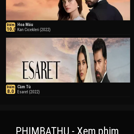
Hoa Máu
Điểm
10.0
Kan Cicekleri (2022)
Cầm Tù
Điểm
8.0
Esaret (2022)
PHIMBATHU - Xem phim