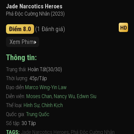
Jade Narcotics Heroes
Phá Độc Cường Nhân (2023)
HD
Điểm 8.0
(1 Đánh giá)
Xem Phim
Thông tin:
Trạng thái:
Hoàn Tất(30/30)
Thời lượng:
45p/Tập
Đạo diễn
Marco Wing-Yin Law
Diễn viên:
Moses Chan
,
Nancy Wu
,
Edwin Siu
Thể loại:
Hình Sự
,
Chính Kịch
Quốc gia:
Trung Quốc
Số tập:
30 Tập
TAGS:
Jade Narcotics Heroes
,
Phá Độc Cường Nhân