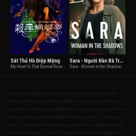
Sát Thủ Hồ Điệp Mộng
Sara - Người Đàn Bà Trong Bóng Tối
My Heart Is That Eternal Rose (1989)
Sara - Woman in the Shadows (2025)
Jade Narcotics Heroes VietSub, Jade Narcotics Heroes thuyết minh, Jade
Narcotics Heroes HD, Jade Narcotics Heroes, Vượt Ngục: Phần 1 full/trọn bộ,
Jade Narcotics Heroes phụ đề, Jade Narcotics Heroes trailer, Vuot Nguc: Phan 1
VietSub, Vuot Nguc: Phan 1 thuyet minh, Vuot Nguc: Phan 1 HD, Vuot Nguc:
Phan 1, Vuot Nguc: Phan 1 full/tron bo, Vuot Nguc: Phan 1 phu de, Vuot Nguc:
Phan 1 trailer Xem phim , , VietSub, Thuyết minh, full HD, Prison Break: Season 1