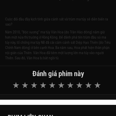
Cuộc đối đầu đầy kịch tính giữa cảnh sát và trùm ma túy sẽ diễn biến ra
sao?
Năm 2010, “Độc vương” ma túy Văn Hoa (do Trần Hào đóng) nắm giữ
hơn một nửa thị trường ở Hồng Kông. Để đánh phá tên trùm đầu sỏ ma
túy này, tổ chống ma túy NB đã cài cắm cảnh sát Diệp Hạo Thiên (do Tiêu
Chính Nam đóng) ở bên cạnh Hoa. Ba năm sau, Hoa phát hiện thân phận
nội gián của Thiên. Văn Hoa đã tiêm một lượng lớn ma túy vào người
Thiên. Sau đó, Văn Hoa bị bắt ngồi tù.
Đánh giá phim này