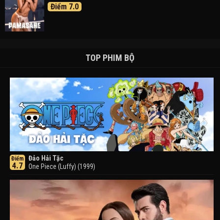
Điểm 7.0
TOP PHIM BỘ
Đảo Hải Tặc
Điểm
4.7
One Piece (Luffy) (1999)