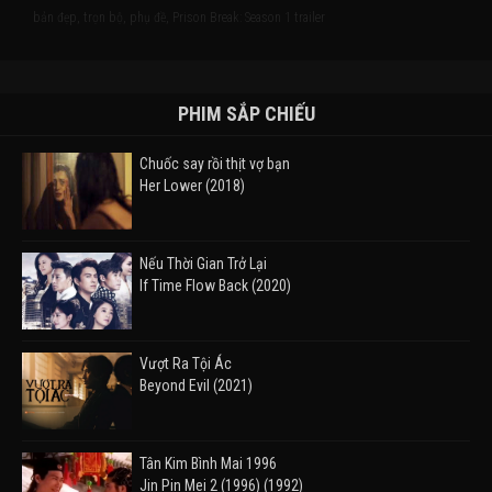
bản đẹp, trọn bộ, phụ đề, Prison Break: Season 1 trailer
PHIM SẮP CHIẾU
Chuốc say rồi thịt vợ bạn
Her Lower (2018)
Nếu Thời Gian Trở Lại
If Time Flow Back (2020)
Vượt Ra Tội Ác
Beyond Evil (2021)
Tân Kim Bình Mai 1996
Jin Pin Mei 2 (1996) (1992)