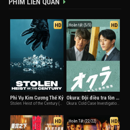
PHIM LIÊN QUAN
HD
HD
Hoàn tất (5/5)
Phi Vụ Kim Cương Thế Kỷ
Okura: Đội điều tra tồn án
Stolen: Heist of the Century (2025)
Okura: Cold Case Investigation (2024)
HD
HD
Hoàn Tất (22/22)