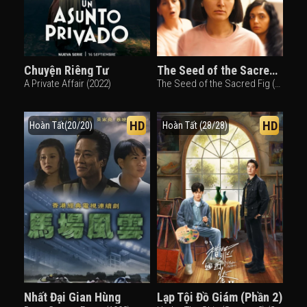
Chuyện Riêng Tư
The Seed of the Sacred Fig
A Private Affair (2022)
The Seed of the Sacred Fig (2024)
HD
HD
Hoàn Tất(20/20)
Hoàn Tất (28/28)
Nhất Đại Gian Hùng
Lạp Tội Đồ Giám (Phần 2)