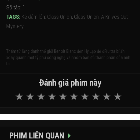
Số tập:
1
TAGS:
Kẻ đâm lén: Glass Onion
,
Glass Onion: A Knives Out
Mystery
Thám tử lừng danh thế giới Benoit Blanc đến Hy Lạp để điều tra bí ẩn
xoay quanh một tỷ phú công nghệ và nhóm bạn đủ thành phần của anh
ta.
Đánh giá phim này
PHIM LIÊN QUAN