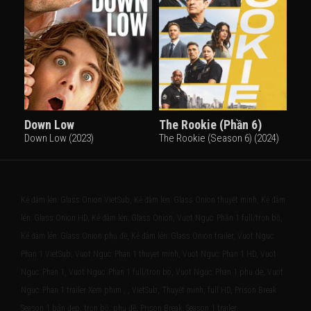
Down Low
The Rookie (Phần 6)
Down Low (2023)
The Rookie (Season 6) (2024)
Kẻ đâm lén: Glass Onion VietSub, Kẻ đâm lén: Glass Onion thuyết minh, Kẻ đâm
lén: Glass Onion HD, Kẻ đâm lén: Glass Onion, Vượt Ngục: Phần 1 full/trọn bộ,
Kẻ đâm lén: Glass Onion phụ đề, Kẻ đâm lén: Glass Onion trailer, Vuot Nguc:
Phan 1 VietSub, Vuot Nguc: Phan 1 thuyet minh, Vuot Nguc: Phan 1 HD, Vuot
Nguc: Phan 1, Vuot Nguc: Phan 1 full/tron bo, Vuot Nguc: Phan 1 phu de, Vuot
Nguc: Phan 1 trailer Xem phim , , VietSub, Thuyết minh, full HD, Prison Break:
Season 1 bản đẹp, trọn bộ, phụ đề, Prison Break: Season 1 trailer