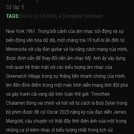
Số tập:
1
TAGS:
Kẻ Du Ca Vô Định
,
A Complete Unknown
New York 1961. Trong bối cảnh của âm nhạc sôi động và sự
biến động văn hóa dữ dội, một chàng trai 19 tuổi bí ẩn đến từ
Minnesota với cây đàn guitar và tài năng cách mạng của mình,
được định sẵn để thay đổi nền âm nhạc Mỹ. Anh ấy xây dựng
mối quan hệ thân mật với các biểu tượng âm nhạc của
Greenwich Village trong sự thăng tiến nhanh chóng của mình,
lên đến đỉnh điểm trong một màn trình diễn mang tính đột phá
và gây tranh cãi vang dội trên toàn thế giới. Timothée
Chalamet đóng vai chính và hát với tư cách là Bob Dylan trong
bộ phim được đề cử Oscar 2025 nặng ký của đạo diễn James
Mangold, câu chuyện có thật đầy tính điện ảnh của một trong
những ca sĩ kiêm nhạc sĩ biểu tượng nhất trong lịch sử.