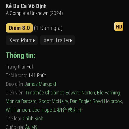
Kẻ Du Ca Vô Định
A Complete Unknown (2024)
HD
Điểm 8.0
(1 Đánh giá)
Xem Phim
Xem Trailer
Thông tin:
Trạng thái:
Full
Thời lượng:
141 Phút
Đạo diễn
James Mangold
Diễn viên:
Timothée Chalamet
,
Edward Norton
,
Elle Fanning
,
Monica Barbaro
,
Scoot McNairy
,
Dan Fogler
,
Boyd Holbrook
,
Will Harrison
,
Joe Tippett
,
初音映莉子
Thể loại:
Chính Kịch
Quốc gia:
Âu Mỹ