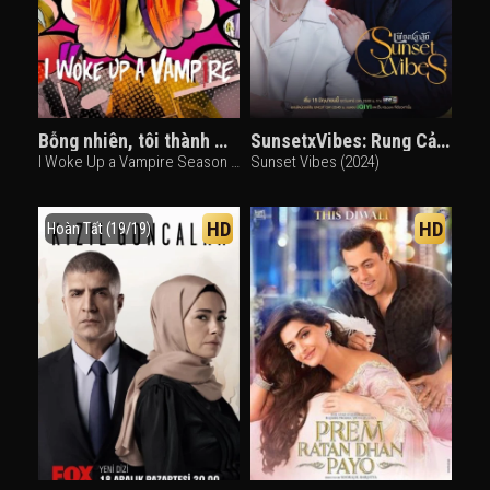
Bỗng nhiên, tôi thành ma cà rồng (Phần 2)
SunsetxVibes: Rung Cảm Hoàng Hôn
I Woke Up a Vampire Season 2 (2024)
Sunset Vibes (2024)
HD
HD
Hoàn Tất (19/19)