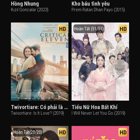
Hồng Nhung
Kho báu tình yêu
Kızıl Goncalar (2023)
Prem Ratan Dhan Payo (2015)
HD
HD
Hoàn Tất (51/51)
Twivortiare: Có phải là yêu?
Tiểu Nữ Hoa Bất Khí
Twivortiare: Is It Love? (2019)
I Will Never Let You Go (2019)
HD
HD
Hoàn Tất(20/20)