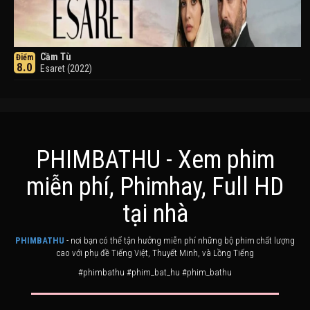
Cầm Tù
Điểm
8.0
Esaret (2022)
PHIMBATHU - Xem phim
miễn phí, Phimhay, Full HD
Khuyển Dạ Xoa
Điểm
tại nhà
8.0
Inuyasha (2000)
PHIMBATHU
- nơi bạn có thể tận hưởng miễn phí những bộ phim chất lượng
cao với phụ đề Tiếng Việt, Thuyết Minh, và Lồng Tiếng
#phimbathu #phim_bat_hu #phim_bathu