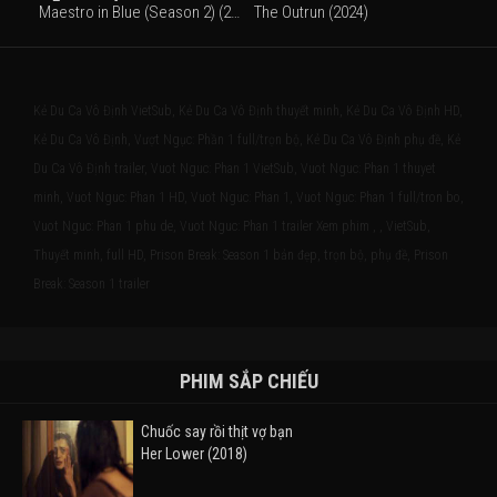
Maestro in Blue (Season 2) (2024)
The Outrun (2024)
Kẻ Du Ca Vô Định VietSub, Kẻ Du Ca Vô Định thuyết minh, Kẻ Du Ca Vô Định HD,
Kẻ Du Ca Vô Định, Vượt Ngục: Phần 1 full/trọn bộ, Kẻ Du Ca Vô Định phụ đề, Kẻ
Du Ca Vô Định trailer, Vuot Nguc: Phan 1 VietSub, Vuot Nguc: Phan 1 thuyet
minh, Vuot Nguc: Phan 1 HD, Vuot Nguc: Phan 1, Vuot Nguc: Phan 1 full/tron bo,
Vuot Nguc: Phan 1 phu de, Vuot Nguc: Phan 1 trailer Xem phim , , VietSub,
Thuyết minh, full HD, Prison Break: Season 1 bản đẹp, trọn bộ, phụ đề, Prison
Break: Season 1 trailer
PHIM SẮP CHIẾU
Chuốc say rồi thịt vợ bạn
Her Lower (2018)