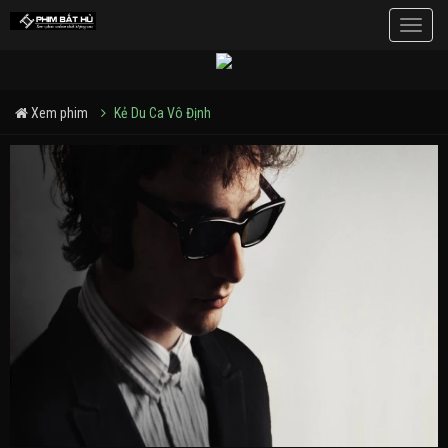
Toggle
naviga
Xem phim
Kẻ Du Ca Vô Định