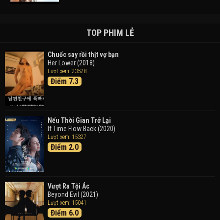
Đường Mòn
Takas (2024)
TOP PHIM LẺ
Chuốc say rồi thịt vợ bạn
Her Lower (2018)
Thám Tử Lừng Danh Conan 26: Tàu Ngầm Sắt Màu
Lượt xem: 23528
Đen
Điểm 7.3
Detective Conan: Black Iron Submarine (2023)
Doraemon: Nobita Và Cuộc Phiêu Lưu Vào Thế Giới
Trong Tranh
Nếu Thời Gian Trở Lại
Doraemon the Movie: Nobita's Art World Tales (2025)
If Time Flow Back (2020)
Lượt xem: 15327
Điểm 2.0
Tháng Ngày Tươi Đẹp
Good Time (2015)
Vượt Ra Tội Ác
Beyond Evil (2021)
Lượt xem: 15041
Điểm 6.0