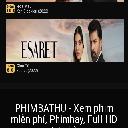
Hoa Máu
Điểm
10.0
Kan Cicekleri (2022)
Cầm Tù
Điểm
8.0
Esaret (2022)
PHIMBATHU - Xem phim
miễn phí, Phimhay, Full HD
Khuyển Dạ Xoa
Điểm