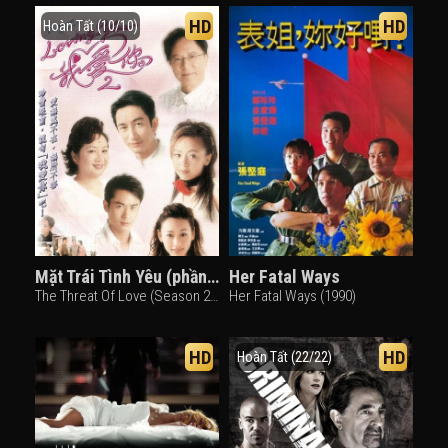
HD
HD
Hoàn Tất (10/10)
Mặt Trái Tình Yêu (phần 2)
Her Fatal Ways
The Threat Of Love (Season 2) (2003)
Her Fatal Ways (1990)
HD
HD
Hoàn Tất (22/22)