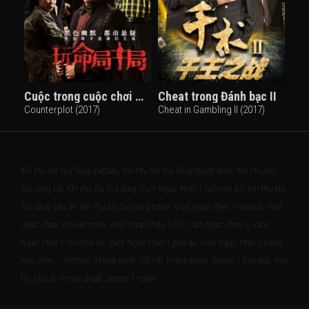
Cuộc trong cuộc chơi mất mạng
Cheat trong Đánh bạc II
Counterplot (2017)
Cheat in Gambling II (2017)
Khi Phụ Nữ Toả Sáng VietSub, Khi Phụ Nữ Toả Sáng thuyết minh, Khi Phụ Nữ
Toả Sáng HD, Khi Phụ Nữ Toả Sáng, Vượt Ngục: Phần 1 full/trọn bộ, Khi Phụ Nữ
Toả Sáng phụ đề, Khi Phụ Nữ Toả Sáng trailer, Vuot Nguc: Phan 1 VietSub, Vuot
Nguc: Phan 1 thuyet minh, Vuot Nguc: Phan 1 HD, Vuot Nguc: Phan 1, Vuot
Nguc: Phan 1 full/tron bo, Vuot Nguc: Phan 1 phu de, Vuot Nguc: Phan 1 trailer
Xem phim , , VietSub, Thuyết minh, full HD, Prison Break: Season 1 bản đẹp, trọn
bộ, phụ đề, Prison Break: Season 1 trailer