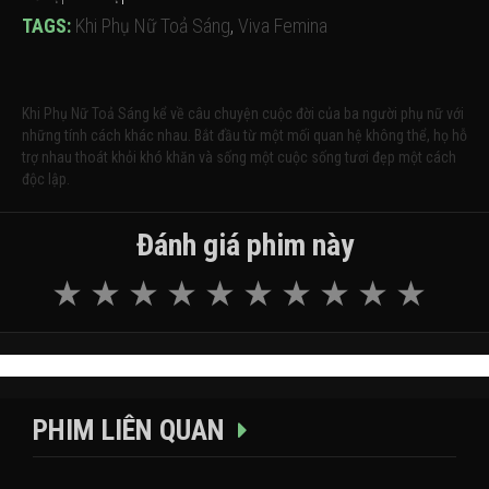
TAGS:
Khi Phụ Nữ Toả Sáng
,
Viva Femina
Khi Phụ Nữ Toả Sáng kể về câu chuyện cuộc đời của ba người phụ nữ với
những tính cách khác nhau. Bắt đầu từ một mối quan hệ không thể, họ hỗ
trợ nhau thoát khỏi khó khăn và sống một cuộc sống tươi đẹp một cách
độc lập.
Đánh giá phim này
PHIM LIÊN QUAN