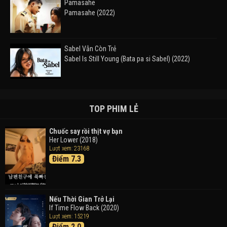
Pamasahe
Pamasahe (2022)
Sabel Vẫn Còn Trẻ
Sabel Is Still Young (Bata pa si Sabel) (2022)
Đường Mòn
Takas (2024)
TOP PHIM LẺ
Chuốc say rồi thịt vợ bạn
Her Lower (2018)
Thám Tử Lừng Danh Conan 26: Tàu Ngầm Sắt Màu
Lượt xem: 23168
Đen
Điểm 7.3
Detective Conan: Black Iron Submarine (2023)
Doraemon: Nobita Và Cuộc Phiêu Lưu Vào Thế Giới
Trong Tranh
Nếu Thời Gian Trở Lại
Doraemon the Movie: Nobita's Art World Tales (2025)
If Time Flow Back (2020)
Lượt xem: 15219
Điểm 2.0