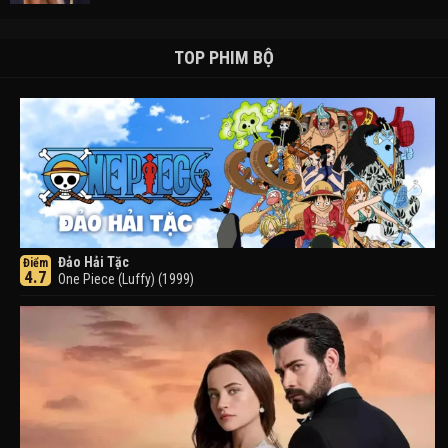
TOP PHIM BỘ
Đảo Hải Tặc
Điểm
4.7
One Piece (Luffy) (1999)