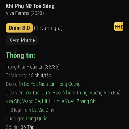
Khi Phụ Nữ Toả Sáng
Viva Femina (2023)
FHD
Điểm 8.0
(1 Đánh giá)
Xem Phim
Thông tin:
Trạng thái:
Hoàn tất (35/35)
Thời lượng:
46 phút/tập
Đạo diễn
Bo You Niou
,
Lin Hong Guang
Diễn viên:
Yin Tao
,
Liu Yi Hao
,
Nhiệm Trọng
,
Vương Viện Khả
,
Kira Shi
,
Wang Ce
,
Lili. Liu
,
Yue Yueli
,
Zhang Shu
Thể loại:
Tâm Lý
,
Gia Đình
Quốc gia:
Trung Quốc
Số tập:
36 Tập