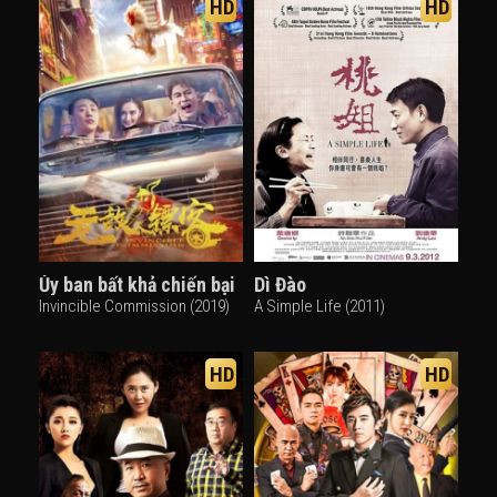
HD
HD
Ủy ban bất khả chiến bại
Dì Đào
Invincible Commission (2019)
A Simple Life (2011)
HD
HD