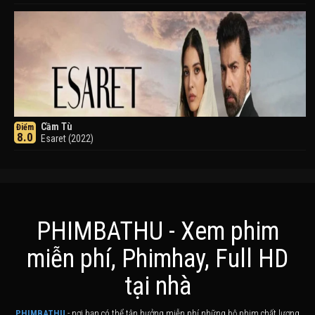
Cầm Tù
Điểm
8.0
Esaret (2022)
PHIMBATHU - Xem phim
miễn phí, Phimhay, Full HD
Khuyển Dạ Xoa
Điểm
tại nhà
8.0
Inuyasha (2000)
PHIMBATHU
- nơi bạn có thể tận hưởng miễn phí những bộ phim chất lượng