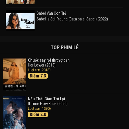
Sabel Vẫn Còn Trẻ
Sabel Is Still Young (Bata pa si Sabel) (2022)
Đường Mòn
Takas (2024)
TOP PHIM LẺ
Chuốc say rồi thịt vợ bạn
Her Lower (2018)
Thám Tử Lừng Danh Conan 26: Tàu Ngầm Sắt Màu
Lượt xem: 23139
Đen
Điểm 7.3
Detective Conan: Black Iron Submarine (2023)
Doraemon: Nobita Và Cuộc Phiêu Lưu Vào Thế Giới
Trong Tranh
Nếu Thời Gian Trở Lại
Doraemon the Movie: Nobita's Art World Tales (2025)
If Time Flow Back (2020)
Lượt xem: 15206
Điểm 2.0
Tháng Ngày Tươi Đẹp
Good Time (2015)