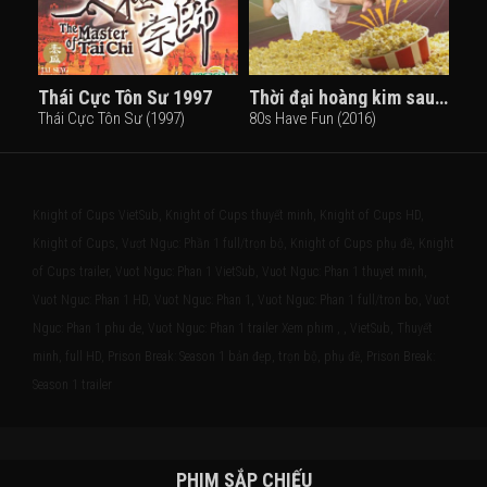
Thái Cực Tôn Sư 1997
Thời đại hoàng kim sau năm 1980
Thái Cực Tôn Sư (1997)
80s Have Fun (2016)
Knight of Cups VietSub, Knight of Cups thuyết minh, Knight of Cups HD,
Knight of Cups, Vượt Ngục: Phần 1 full/trọn bộ, Knight of Cups phụ đề, Knight
of Cups trailer, Vuot Nguc: Phan 1 VietSub, Vuot Nguc: Phan 1 thuyet minh,
Vuot Nguc: Phan 1 HD, Vuot Nguc: Phan 1, Vuot Nguc: Phan 1 full/tron bo, Vuot
Nguc: Phan 1 phu de, Vuot Nguc: Phan 1 trailer Xem phim , , VietSub, Thuyết
minh, full HD, Prison Break: Season 1 bản đẹp, trọn bộ, phụ đề, Prison Break:
Season 1 trailer
PHIM SẮP CHIẾU