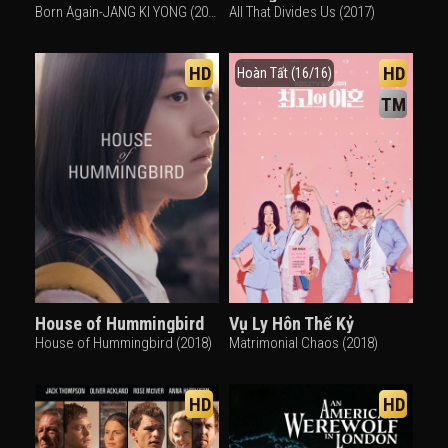
Born Again-JANG KI YONG (2020)
All That Divides Us (2017)
HD
HD
Hoàn Tất (16/16)
TM
House of Hummingbird
Vụ Ly Hôn Thế Kỷ
House of Hummingbird (2018)
Matrimonial Chaos (2018)
HD
HD