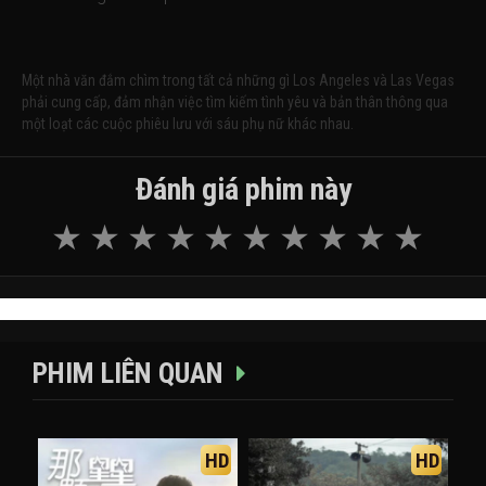
Một nhà văn đắm chìm trong tất cả những gì Los Angeles và Las Vegas
phải cung cấp, đảm nhận việc tìm kiếm tình yêu và bản thân thông qua
một loạt các cuộc phiêu lưu với sáu phụ nữ khác nhau.
Đánh giá phim này
PHIM LIÊN QUAN
HD
HD