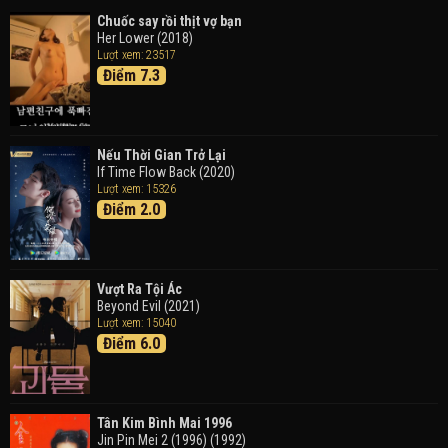
Chuốc say rồi thịt vợ bạn
Her Lower (2018)
Thám Tử Lừng Danh Conan 26: Tàu Ngầm Sắt Màu
Lượt xem: 23517
Đen
Điểm 7.3
Detective Conan: Black Iron Submarine (2023)
Doraemon: Nobita Và Cuộc Phiêu Lưu Vào Thế Giới
Trong Tranh
Nếu Thời Gian Trở Lại
Doraemon the Movie: Nobita's Art World Tales (2025)
If Time Flow Back (2020)
Lượt xem: 15326
Điểm 2.0
Tháng Ngày Tươi Đẹp
Good Time (2015)
Vượt Ra Tội Ác
Beyond Evil (2021)
Lượt xem: 15040
Điểm 6.0
Tân Kim Bình Mai 1996
Jin Pin Mei 2 (1996) (1992)