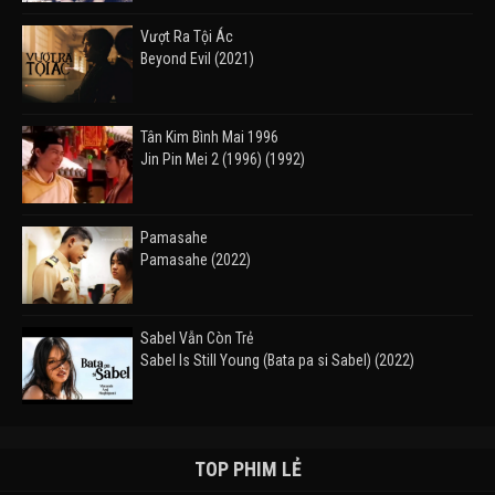
Vượt Ra Tội Ác
Beyond Evil (2021)
Tân Kim Bình Mai 1996
Jin Pin Mei 2 (1996) (1992)
Pamasahe
Pamasahe (2022)
Sabel Vẫn Còn Trẻ
Sabel Is Still Young (Bata pa si Sabel) (2022)
Đường Mòn
Takas (2024)
TOP PHIM LẺ