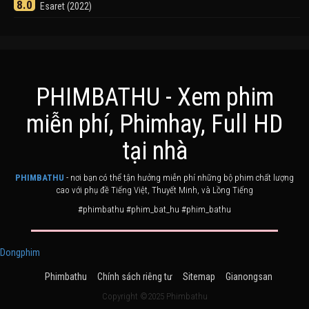
8.0
Esaret (2022)
PHIMBATHU - Xem phim
miễn phí, Phimhay, Full HD
Khuyển Dạ Xoa
Điểm
tại nhà
8.0
Inuyasha (2000)
PHIMBATHU
- nơi bạn có thể tận hưởng miễn phí những bộ phim chất lượng
cao với phụ đề Tiếng Việt, Thuyết Minh, và Lồng Tiếng
#phimbathu #phim_bat_hu #phim_bathu
Dongphim
Phimbathu
Chính sách riêng tư
Sitemap
Gianongsan
Ashoka Đại Đế
Điểm
6.0
The Great Emperor Ashoka (2015)
Copyright ©2025 Phimbathu