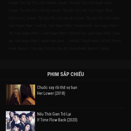
Kraven: Thợ Săn Thủ Lĩnh VietSub, Kraven: Thợ Săn Thủ Lĩnh thuyết minh,
Kraven: Thợ Săn Thủ Lĩnh HD, Kraven: Thợ Săn Thủ Lĩnh, Vượt Ngục: Phần 1
full/trọn bộ, Kraven: Thợ Săn Thủ Lĩnh phụ đề, Kraven: Thợ Săn Thủ Lĩnh trailer,
Vuot Nguc: Phan 1 VietSub, Vuot Nguc: Phan 1 thuyet minh, Vuot Nguc: Phan 1
HD, Vuot Nguc: Phan 1, Vuot Nguc: Phan 1 full/tron bo, Vuot Nguc: Phan 1 phu
de, Vuot Nguc: Phan 1 trailer Xem phim , , VietSub, Thuyết minh, full HD, Prison
Break: Season 1 bản đẹp, trọn bộ, phụ đề, Prison Break: Season 1 trailer
PHIM SẮP CHIẾU
Chuốc say rồi thịt vợ bạn
Her Lower (2018)
Nếu Thời Gian Trở Lại
If Time Flow Back (2020)