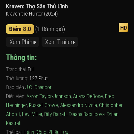
Kraven: Thợ Săn Thủ Lĩnh
Kraven the Hunter (2024)
HD
Điểm 8.0
(1 Đánh giá)
Xem Phim
Xem Trailer
Thông tin:
Trạng thái:
Full
Thời lượng:
127 Phút
Đạo diễn
J.C. Chandor
Diễn viên:
Aaron Taylor-Johnson
,
Ariana DeBose
,
Fred
Hechinger
,
Russell Crowe
,
Alessandro Nivola
,
Christopher
Abbott
,
Levi Miller
,
Billy Barratt
,
Diaana Babnicova
,
Dritan
Kastrati
Thể loại:
Hành Động
,
Phiêu Lưu