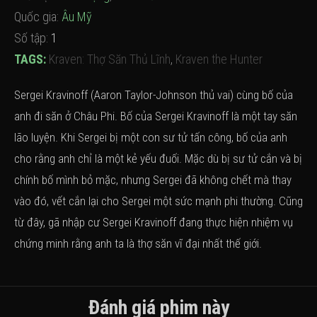
Quốc gia:
Âu Mỹ
Số tập:
1
TAGS:
Kraven: Thợ Săn Thủ Lĩnh
,
Kraven the Hunter
Sergei Kravinoff (Aaron Taylor-Johnson thủ vai) cùng bố của
anh đi săn ở Châu Phi. Bố của Sergei Kravinoff là một tay săn
lão luyện. Khi Sergei bị một con sư tử tấn công, bố của anh
cho rằng anh chỉ là một kẻ yếu đuối. Mặc dù bị sư tử cắn và bị
chính bố mình bỏ mặc, nhưng Sergei đã không chết mà thay
vào đó, vết cắn lại cho Sergei một sức mạnh phi thường. Cũng
từ đây, gã nhập cư Sergei Kravinoff đang thực hiện nhiệm vụ
chứng minh rằng anh ta là thợ săn vĩ đại nhất thế giới.
Đánh giá phim này