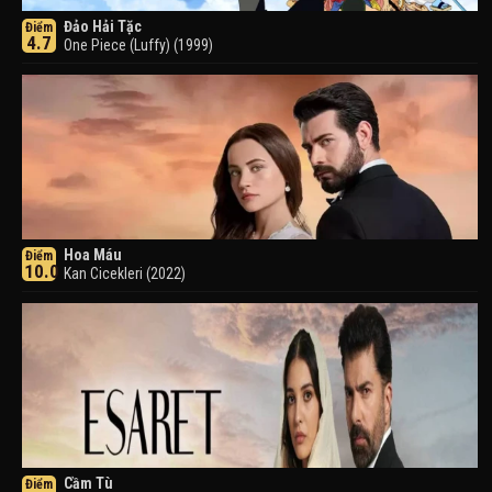
Đảo Hải Tặc
Điểm
4.7
One Piece (Luffy) (1999)
Hoa Máu
Điểm
10.0
Kan Cicekleri (2022)
Cầm Tù
Điểm