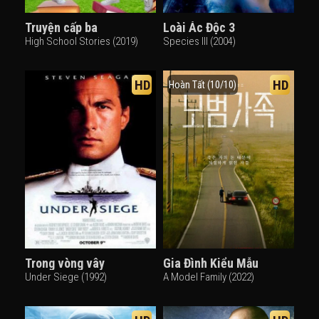
Truyện cấp ba
Loài Ác Độc 3
High School Stories (2019)
Species III (2004)
HD
HD
Hoàn Tất (10/10)
Trong vòng vây
Gia Đình Kiểu Mẫu
Under Siege (1992)
A Model Family (2022)