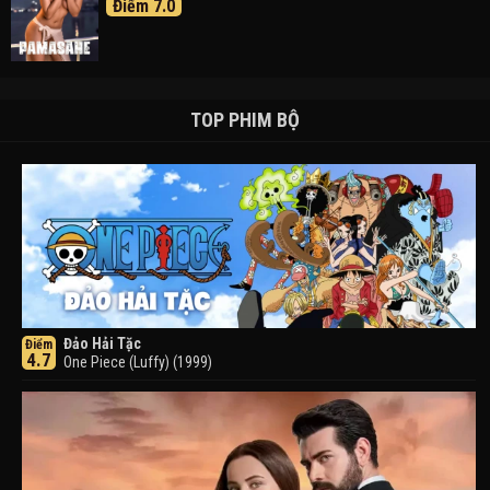
Điểm 7.0
TOP PHIM BỘ
Đảo Hải Tặc
Điểm
4.7
One Piece (Luffy) (1999)