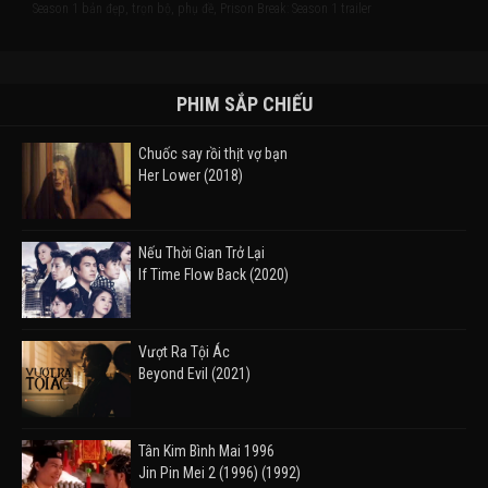
Season 1 bản đẹp, trọn bộ, phụ đề, Prison Break: Season 1 trailer
PHIM SẮP CHIẾU
Chuốc say rồi thịt vợ bạn
Her Lower (2018)
Nếu Thời Gian Trở Lại
If Time Flow Back (2020)
Vượt Ra Tội Ác
Beyond Evil (2021)
Tân Kim Bình Mai 1996
Jin Pin Mei 2 (1996) (1992)