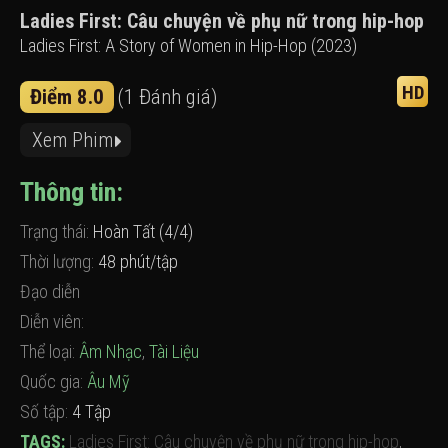
Ladies First: Câu chuyện về phụ nữ trong hip-hop
Ladies First: A Story of Women in Hip-Hop (2023)
HD
Điểm 8.0
(1 Đánh giá)
Xem Phim
Thông tin:
Trạng thái:
Hoàn Tất (4/4)
Thời lượng:
48 phút/tập
Đạo diễn
Diễn viên:
Thể loại:
Âm Nhạc
,
Tài Liệu
Quốc gia:
Âu Mỹ
Số tập:
4 Tập
TAGS:
Ladies First: Câu chuyện về phụ nữ trong hip-hop
,