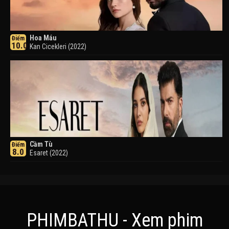
Hoa Máu
Điểm
10.0
Kan Cicekleri (2022)
Cầm Tù
Điểm
8.0
Esaret (2022)
PHIMBATHU - Xem phim