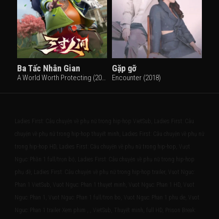
Ba Tấc Nhân Gian
Gặp gỡ
A World Worth Protecting (2022)
Encounter (2018)
Ladies First: Câu chuyện về phụ nữ trong hip-hop VietSub, Ladies First: Câu
chuyện về phụ nữ trong hip-hop thuyết minh, Ladies First: Câu chuyện về phụ nữ
trong hip-hop HD, Ladies First: Câu chuyện về phụ nữ trong hip-hop, Vượt
Ngục: Phần 1 full/trọn bộ, Ladies First: Câu chuyện về phụ nữ trong hip-hop
phụ đề, Ladies First: Câu chuyện về phụ nữ trong hip-hop trailer, Vuot Nguc:
Phan 1 VietSub, Vuot Nguc: Phan 1 thuyet minh, Vuot Nguc: Phan 1 HD, Vuot
Nguc: Phan 1, Vuot Nguc: Phan 1 full/tron bo, Vuot Nguc: Phan 1 phu de, Vuot
Nguc: Phan 1 trailer Xem phim , , VietSub, Thuyết minh, full HD, Prison Break: