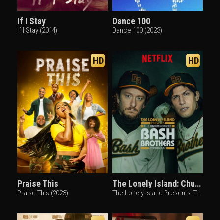
If I Stay
Dance 100
If I Stay (2014)
Dance 100 (2023)
HD
HD
Praise This
The Lonely Island: Chuyện vui về cặp đôi bóng chày
Praise This (2023)
The Lonely Island Presents: The Unauthorized Bash Brothers Experience (2019)