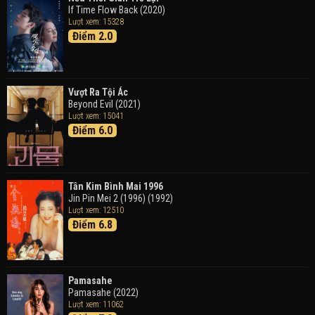
Doraemon the Movie: Nobita's Art World Tales (2025)
If Time Flow Back (2020)
Lượt xem: 15328
Điểm 2.0
Tháng Ngày Tươi Đẹp
Good Time (2015)
Vượt Ra Tội Ác
Beyond Evil (2021)
Lượt xem: 15041
Điểm 6.0
Tân Kim Bình Mai 1996
Jin Pin Mei 2 (1996) (1992)
Lượt xem: 12510
Điểm 6.8
Pamasahe
Pamasahe (2022)
Lượt xem: 11062