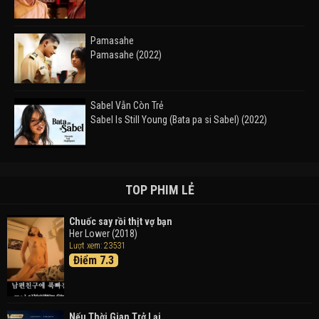
Pamasahe
Pamasahe (2022)
Sabel Vẫn Còn Trẻ
Sabel Is Still Young (Bata pa si Sabel) (2022)
Đường Mòn
Takas (2024)
TOP PHIM LẺ
Chuốc say rồi thịt vợ bạn
Her Lower (2018)
Thám Tử Lừng Danh Conan 26: Tàu Ngầm Sắt Màu
Lượt xem: 23531
Đen
Điểm 7.3
Detective Conan: Black Iron Submarine (2023)
Doraemon: Nobita Và Cuộc Phiêu Lưu Vào Thế Giới
Trong Tranh
Nếu Thời Gian Trở Lại