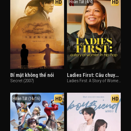
HD
HD
Hoàn Tất (4/4)
Bí mật không thể nói
Ladies First: Câu chuyện về phụ nữ trong hip-hop
Secret (2007)
Ladies First: A Story of Women in Hip-Hop (2023)
HD
HD
Hoàn Tất (16/16)