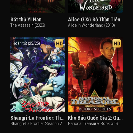
Sát thủ Yi Nan
Alice Ở Xứ Sở Thần Tiên
The Assassin (2023)
Alice in Wonderland (2010)
HD
HD
Hoàn tất (25/25)
Shangri-La Frontier: Thợ Săn Game Rác (Phần 2)
Kho Báu Quốc Gia 2: Quyển Sách Bí Mật
Shangri-La Frontier Season 2 (2024)
National Treasure: Book of Secrets (2007)