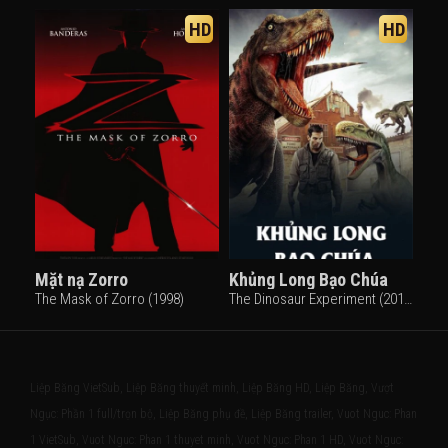
HD
HD
Mặt nạ Zorro
Khủng Long Bạo Chúa
The Mask of Zorro (1998)
The Dinosaur Experiment (2013)
Liệp Băng VietSub, Liệp Băng thuyết minh, Liệp Băng HD, Liệp Băng, Vượt
Ngục: Phần 1 full/trọn bộ, Liệp Băng phụ đề, Liệp Băng trailer, Vuot Nguc: Phan
1 VietSub, Vuot Nguc: Phan 1 thuyet minh, Vuot Nguc: Phan 1 HD, Vuot Nguc: