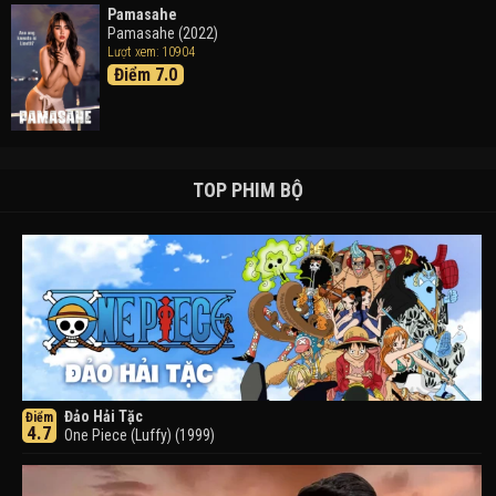
Pamasahe
Pamasahe (2022)
Lượt xem: 10904
Điểm 7.0
TOP PHIM BỘ
Đảo Hải Tặc
Điểm
4.7
One Piece (Luffy) (1999)