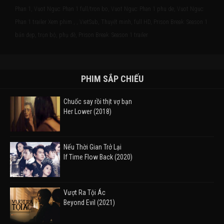
Phan 1, Vuot Nguc: Phan 1 full/tron bo, Vuot Nguc: Phan 1 phu de, Vuot Nguc:
Phan 1 trailer Xem phim , , VietSub, Thuyết minh, full HD, Prison Break: Season 1
bản đẹp, trọn bộ, phụ đề, Prison Break: Season 1 trailer
PHIM SẮP CHIẾU
Chuốc say rồi thịt vợ bạn
Her Lower (2018)
Nếu Thời Gian Trở Lại
If Time Flow Back (2020)
Vượt Ra Tội Ác
Beyond Evil (2021)