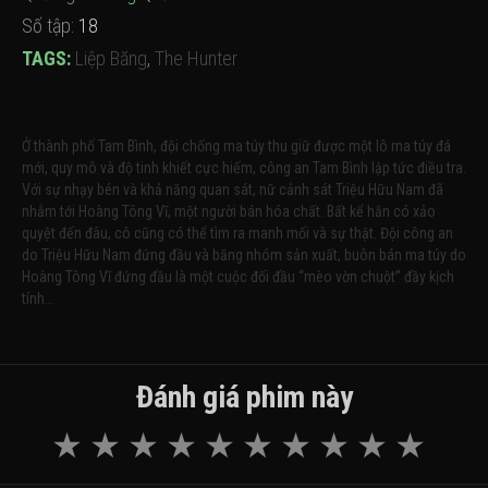
Số tập:
18
TAGS:
Liệp Băng
,
The Hunter
Ở thành phố Tam Bình, đội chống ma túy thu giữ được một lô ma túy đá
mới, quy mô và độ tinh khiết cực hiếm, công an Tam Bình lập tức điều tra.
Với sự nhạy bén và khả năng quan sát, nữ cảnh sát Triệu Hữu Nam đã
nhắm tới Hoàng Tông Vĩ, một người bán hóa chất. Bất kể hắn có xảo
quyệt đến đâu, cô cũng có thể tìm ra manh mối và sự thật. Đội công an
do Triệu Hữu Nam đứng đầu và băng nhóm sản xuất, buôn bán ma túy do
Hoàng Tông Vĩ đứng đầu là một cuộc đối đầu “mèo vờn chuột” đầy kịch
tính...
Đánh giá phim này