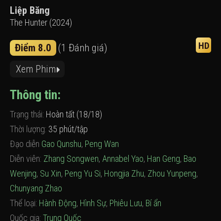
Liệp Băng
The Hunter (2024)
HD
Điểm 8.0
(1 Đánh giá)
Xem Phim
Thông tin:
Trạng thái:
Hoàn tất (18/18)
Thời lượng:
35 phút/tập
Đạo diễn
Gao Qunshu
,
Peng Wan
Diễn viên:
Zhang Songwen
,
Annabel Yao
,
Han Geng
,
Bao
Wenjing
,
Su Xin
,
Peng Yu Si
,
Hongjia Zhu
,
Zhou Yunpeng
,
Chunyang Zhao
Thể loại:
Hành Động
,
Hình Sự
,
Phiêu Lưu
,
Bí ẩn
Quốc gia:
Trung Quốc