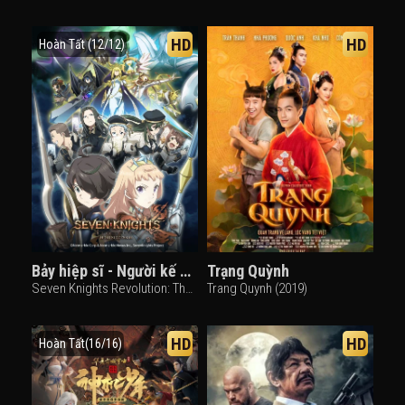
HD
HD
Hoàn Tất (12/12)
Bảy hiệp sĩ - Người kế vị anh hùng
Trạng Quỳnh
Seven Knights Revolution: The Hero's Successor, Seven Knights Revolution -Eiyuu no Keishousha (2021)
Trang Quynh (2019)
HD
HD
Hoàn Tất(16/16)