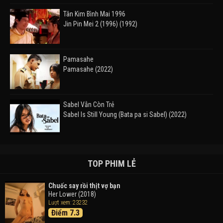
Tân Kim Bình Mai 1996
Jin Pin Mei 2 (1996) (1992)
Pamasahe
Pamasahe (2022)
Sabel Vẫn Còn Trẻ
Sabel Is Still Young (Bata pa si Sabel) (2022)
Đường Mòn
Takas (2024)
TOP PHIM LẺ
Chuốc say rồi thịt vợ bạn
Her Lower (2018)
Thám Tử Lừng Danh Conan 26: Tàu Ngầm Sắt Màu
Lượt xem: 23232
Đen
Điểm 7.3
Detective Conan: Black Iron Submarine (2023)