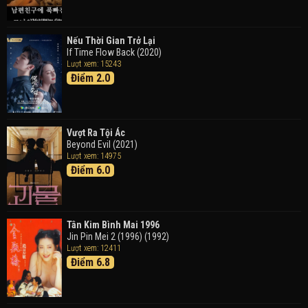
Doraemon: Nobita Và Cuộc Phiêu Lưu Vào Thế Giới
Trong Tranh
Nếu Thời Gian Trở Lại
Doraemon the Movie: Nobita's Art World Tales (2025)
If Time Flow Back (2020)
Lượt xem: 15243
Điểm 2.0
Tháng Ngày Tươi Đẹp
Good Time (2015)
Vượt Ra Tội Ác
Beyond Evil (2021)
Lượt xem: 14975
Điểm 6.0
Tân Kim Bình Mai 1996
Jin Pin Mei 2 (1996) (1992)
Lượt xem: 12411
Điểm 6.8