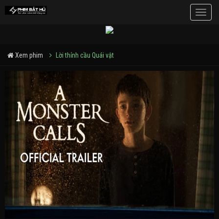
Toggle
naviga
Xem phim
Lời thỉnh cầu Quái vật