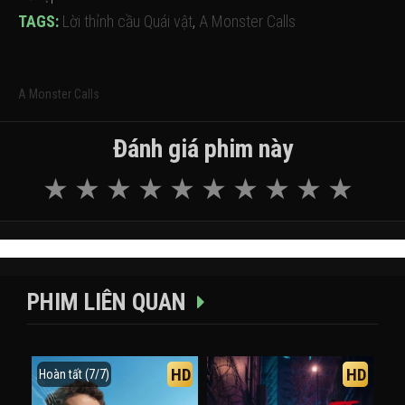
TAGS:
Lời thỉnh cầu Quái vật
,
A Monster Calls
A Monster Calls
Đánh giá phim này
PHIM LIÊN QUAN
HD
HD
Hoàn tất (7/7)