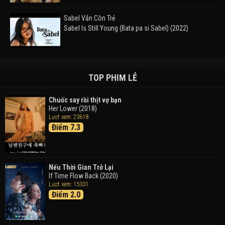
Sabel Vẫn Còn Trẻ
Sabel Is Still Young (Bata pa si Sabel) (2022)
Đường Mòn
Takas (2024)
TOP PHIM LẺ
Chuốc say rồi thịt vợ bạn
Her Lower (2018)
Thám Tử Lừng Danh Conan 26: Tàu Ngầm Sắt Màu
Lượt xem: 23618
Đen
Điểm 7.3
Detective Conan: Black Iron Submarine (2023)
Doraemon: Nobita Và Cuộc Phiêu Lưu Vào Thế Giới
Trong Tranh
Nếu Thời Gian Trở Lại
Doraemon the Movie: Nobita's Art World Tales (2025)
If Time Flow Back (2020)
Lượt xem: 15331
Điểm 2.0
Tháng Ngày Tươi Đẹp
Good Time (2015)