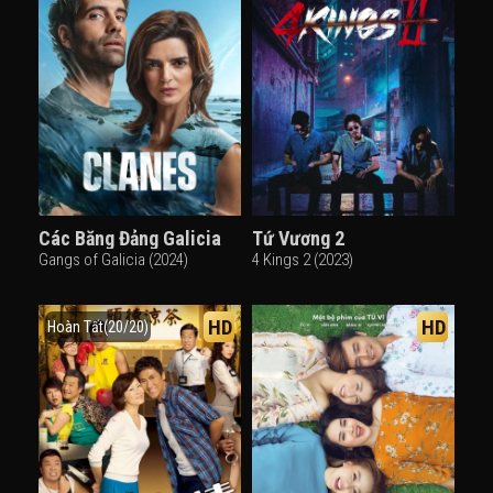
Các Băng Đảng Galicia
Tứ Vương 2
Gangs of Galicia (2024)
4 Kings 2 (2023)
HD
HD
Hoàn Tất(20/20)