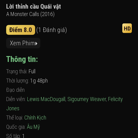
Lời thỉnh cầu Quái vật
A Monster Calls (2016)
HD
Điểm 8.0
(1 Đánh giá)
Xem Phim
Thông tin:
Trạng thái:
Full
Thời lượng:
1g 48ph
Đạo diễn
Diễn viên:
Lewis MacDougall
,
Sigourney Weaver
,
Felicity
Jones
Thể loại:
Chính Kịch
Quốc gia:
Âu Mỹ
Số tập:
1