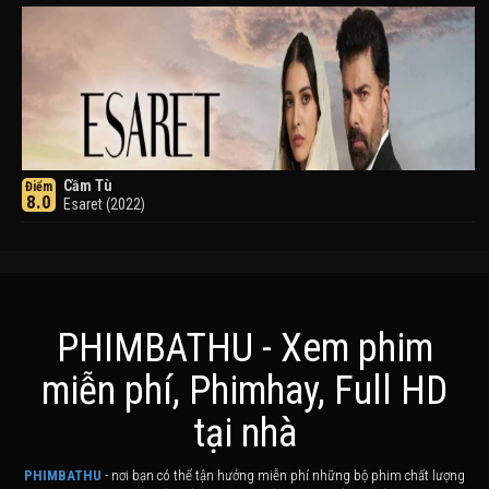
Cầm Tù
Điểm
8.0
Esaret (2022)
PHIMBATHU - Xem phim
miễn phí, Phimhay, Full HD
Khuyển Dạ Xoa
Điểm
tại nhà
8.0
Inuyasha (2000)
PHIMBATHU
- nơi bạn có thể tận hưởng miễn phí những bộ phim chất lượng