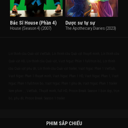
Bác Sĩ House (Phần 4)
Dược sư tự sự
House (Season 4) (2007)
The Apothecary Diaries (2023)
Lời thỉnh cầu Quái vật VietSub, Lời thỉnh cầu Quái vật thuyết minh, Lời thỉnh cầu
Quái vật HD, Lời thỉnh cầu Quái vật, Vượt Ngục: Phần 1 full/trọn bộ, Lời thỉnh
cầu Quái vật phụ đề, Lời thỉnh cầu Quái vật trailer, Vuot Nguc: Phan 1 VietSub,
Vuot Nguc: Phan 1 thuyet minh, Vuot Nguc: Phan 1 HD, Vuot Nguc: Phan 1, Vuot
Nguc: Phan 1 full/tron bo, Vuot Nguc: Phan 1 phu de, Vuot Nguc: Phan 1 trailer
Xem phim , , VietSub, Thuyết minh, full HD, Prison Break: Season 1 bản đẹp, trọn
bộ, phụ đề, Prison Break: Season 1 trailer
PHIM SẮP CHIẾU