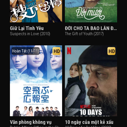
Giữ Lại Tình Yêu
ĐỜI CHO TA BAO LẦN Đôi mươi
Suspects in Love (2010)
The Gift of Youth (2017)
HD
HD
Hoàn Tất (11/11)
Văn phòng không vụ
10 ngày của một kẻ xấu