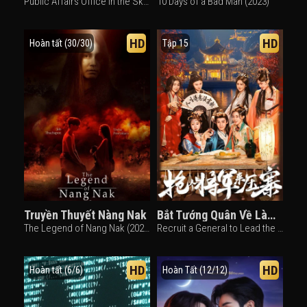
Public Affairs Office in the Sky (2013)
10 Days of a Bad Man (2023)
HD
HD
Hoàn tất (30/30)
Tập 15
Truyền Thuyết Nàng Nak
Bắt Tướng Quân Về Làm Áp Trại Phu Quân
The Legend of Nang Nak (2024)
Recruit a General to Lead the Troops (2025)
HD
HD
Hoàn tất (6/6)
Hoàn Tất (12/12)