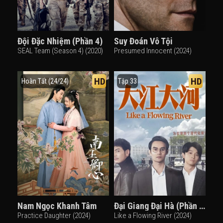
Đội Đặc Nhiệm (Phần 4)
Suy Đoán Vô Tội
SEAL Team (Season 4) (2020)
Presumed Innocent (2024)
HD
HD
Hoàn Tất (24/24)
Tập 33
Nam Ngọc Khanh Tâm
Đại Giang Đại Hà (Phần 3)
Practice Daughter (2024)
Like a Flowing River (2024)