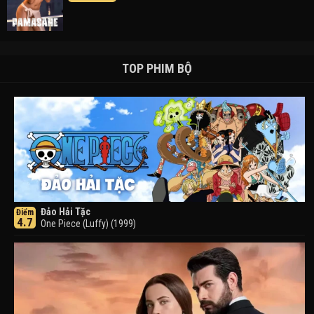
TOP PHIM BỘ
Đảo Hải Tặc
Điểm
4.7
One Piece (Luffy) (1999)