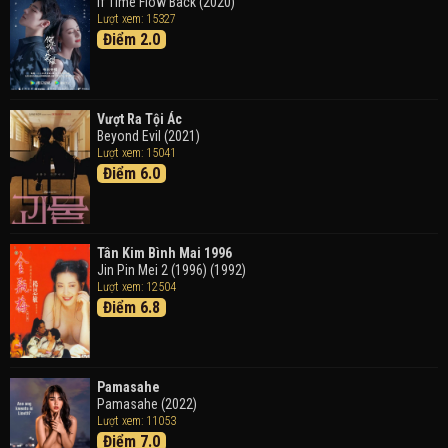
Doraemon the Movie: Nobita's Art World Tales (2025)
If Time Flow Back (2020)
Lượt xem: 15327
Điểm 2.0
Tháng Ngày Tươi Đẹp
Good Time (2015)
Vượt Ra Tội Ác
Beyond Evil (2021)
Lượt xem: 15041
Điểm 6.0
Tân Kim Bình Mai 1996
Jin Pin Mei 2 (1996) (1992)
Lượt xem: 12504
Điểm 6.8
Pamasahe
Pamasahe (2022)
Lượt xem: 11053
Điểm 7.0