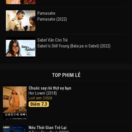
Pamasahe
Pamasahe (2022)
Sabel Vẫn Còn Trẻ
Sabel Is Still Young (Bata pa si Sabel) (2022)
Đường Mòn
Takas (2024)
TOP PHIM LẺ
Chuốc say rồi thịt vợ bạn
Her Lower (2018)
Thám Tử Lừng Danh Conan 26: Tàu Ngầm Sắt Màu
Lượt xem: 23528
Đen
Điểm 7.3
Detective Conan: Black Iron Submarine (2023)
Doraemon: Nobita Và Cuộc Phiêu Lưu Vào Thế Giới
Trong Tranh
Nếu Thời Gian Trở Lại