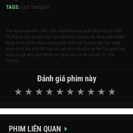
TAGS:
Lost Transport
Vào mùa xuân năm 1945, một chuyến tàu trục xuất hàng trăm tù nhân
Do Thái bị mắc kẹt gần một ngôi làng nhỏ của Đức do Hồng quân chiếm
đóng. Bị lên án lẫn nhau và trong bối cảnh mất lòng tin sâu sắc, tuyệt
vọng và trả thù, một tình bạn bất ngờ nảy sinh giữa tay bắn tỉa người Nga
Vera, cô gái làng chơi Winnie và người phụ nữ Hà Lan gốc Do Thái
Simone.
Đánh giá phim này
PHIM LIÊN QUAN