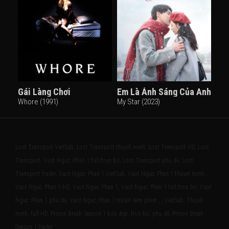
Gái Làng Chơi
Em Là Ánh Sáng Của Anh
Whore (1991)
My Star (2023)
Lost Transport VietSub, Lost Transport thuyết minh, Lost Transport HD, Lost
Transport, Vượt Ngục: Phần 1 full/trọn bộ, Lost Transport phụ đề, Lost
Transport trailer, Vuot Nguc: Phan 1 VietSub, Vuot Nguc: Phan 1 thuyet minh,
Vuot Nguc: Phan 1 HD, Vuot Nguc: Phan 1, Vuot Nguc: Phan 1 full/tron bo, Vuot
Nguc: Phan 1 phu de, Vuot Nguc: Phan 1 trailer Xem phim , , VietSub, Thuyết
minh, full HD, Prison Break: Season 1 bản đẹp, trọn bộ, phụ đề, Prison Break:
Season 1 trailer