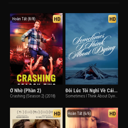
HD
HD
Hoàn Tất (8/8)
Ở Nhờ (Phần 2)
Đôi Lúc Tôi Nghĩ Về Cái Chết
Crashing (Season 2) (2018)
Sometimes I Think About Dying (2024)
HD
HD
Hoàn Tất (6/6)