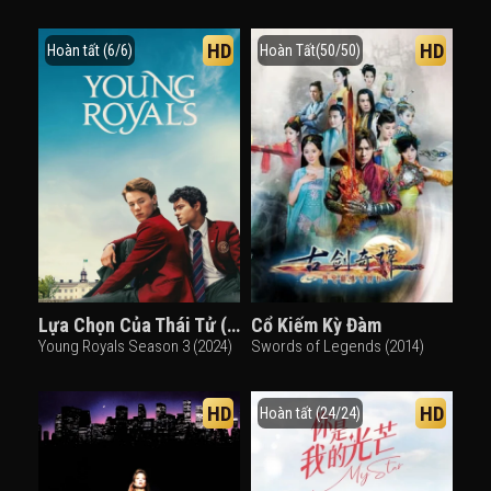
HD
HD
Hoàn tất (6/6)
Hoàn Tất(50/50)
Lựa Chọn Của Thái Tử (Phần 3)
Cổ Kiếm Kỳ Đàm
Young Royals Season 3 (2024)
Swords of Legends (2014)
HD
HD
Hoàn tất (24/24)