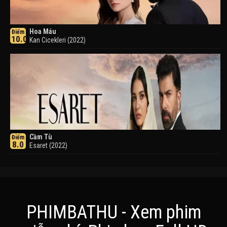
Hoa Máu
Điểm
10.0
Kan Cicekleri (2022)
Cầm Tù
Điểm
8.0
Esaret (2022)
PHIMBATHU - Xem phim