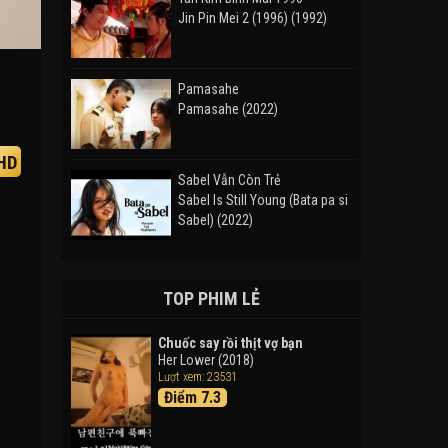
Jin Pin Mei 2 (1996) (1992)
Pamasahe
Pamasahe (2022)
HD
Sabel Vẫn Còn Trẻ
Sabel Is Still Young (Bata pa si
Sabel) (2022)
Đường Mòn
Takas (2024)
TOP PHIM LẺ
Chuốc say rồi thịt vợ bạn
Her Lower (2018)
Thám Tử Lừng Danh Conan 26:
Lượt xem: 23531
Tàu Ngầm Sắt Màu Đen
Điểm 7.3
Detective Conan: Black Iron
Submarine (2023)