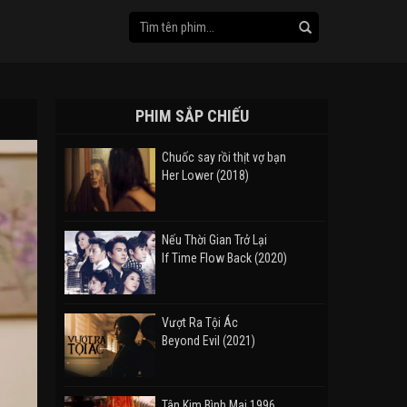
PHIM SẮP CHIẾU
Chuốc say rồi thịt vợ bạn
Her Lower (2018)
Nếu Thời Gian Trở Lại
If Time Flow Back (2020)
Vượt Ra Tội Ác
Beyond Evil (2021)
Tân Kim Bình Mai 1996