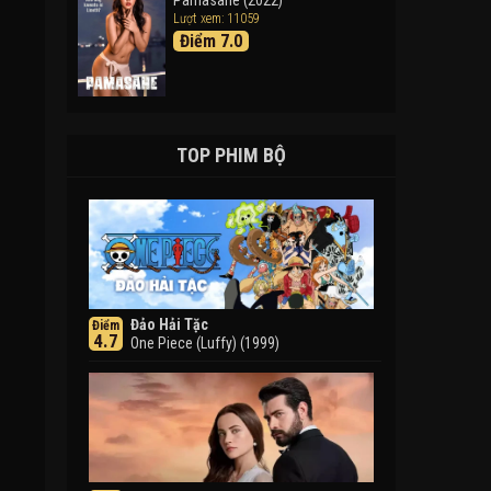
Pamasahe (2022)
Lượt xem: 11059
Điểm 7.0
TOP PHIM BỘ
Đảo Hải Tặc
Điểm
4.7
One Piece (Luffy) (1999)