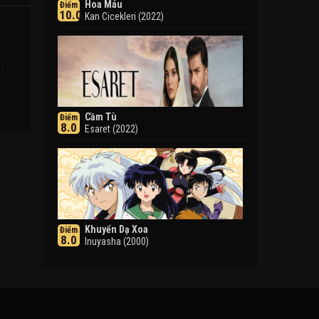
Hoa Máu
Điểm
10.0
Kan Cicekleri (2022)
 1
Cầm Tù
Điểm
8.0
Esaret (2022)
Khuyển Dạ Xoa
Điểm
8.0
Inuyasha (2000)