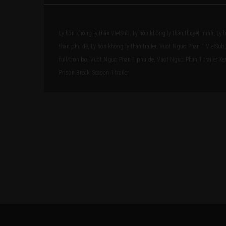
Ly hôn không ly thân VietSub, Ly hôn không ly thân thuyết minh, Ly 
thân phụ đề, Ly hôn không ly thân trailer, Vuot Nguc: Phan 1 VietSu
full/tron bo, Vuot Nguc: Phan 1 phu de, Vuot Nguc: Phan 1 trailer Xe
Prison Break: Season 1 trailer