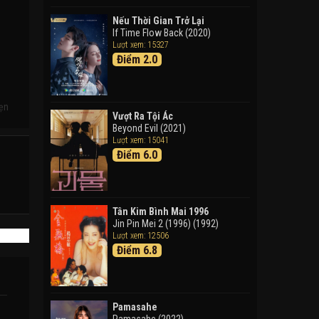
Doraemon: Nobita Và Cuộc
Phiêu Lưu Vào Thế Giới Trong
Nếu Thời Gian Trở Lại
Tranh
If Time Flow Back (2020)
Lượt xem: 15327
Doraemon the Movie: Nobita's
Điểm 2.0
Art World Tales (2025)
Tháng Ngày Tươi Đẹp
Good Time (2015)
hẹn
Vượt Ra Tội Ác
Beyond Evil (2021)
Lượt xem: 15041
Điểm 6.0
Tân Kim Bình Mai 1996
Jin Pin Mei 2 (1996) (1992)
Lượt xem: 12506
Điểm 6.8
Pamasahe