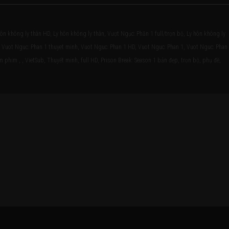
hôn không ly thân HD, Ly hôn không ly thân, Vượt Ngục: Phần 1 full/trọn bộ, Ly hôn không ly
b, Vuot Nguc: Phan 1 thuyet minh, Vuot Nguc: Phan 1 HD, Vuot Nguc: Phan 1, Vuot Nguc: Phan
m phim , , VietSub, Thuyết minh, full HD, Prison Break: Season 1 bản đẹp, trọn bộ, phụ đề,