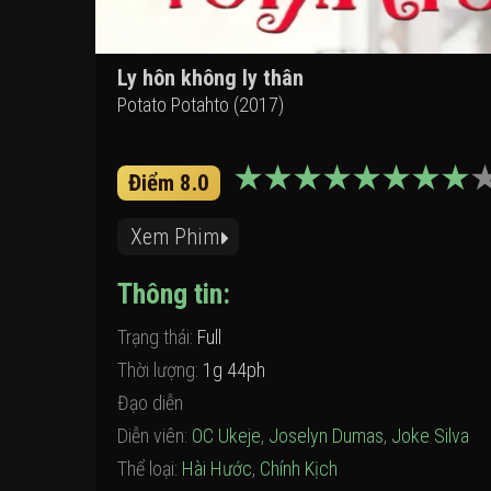
Ly hôn không ly thân
Potato Potahto (2017)
Điểm 8.0
Xem Phim
Thông tin:
Trạng thái:
Full
Thời lượng:
1g 44ph
Đạo diễn
Diễn viên:
OC Ukeje
,
Joselyn Dumas
,
Joke Silva
Thể loại:
Hài Hước
,
Chính Kịch