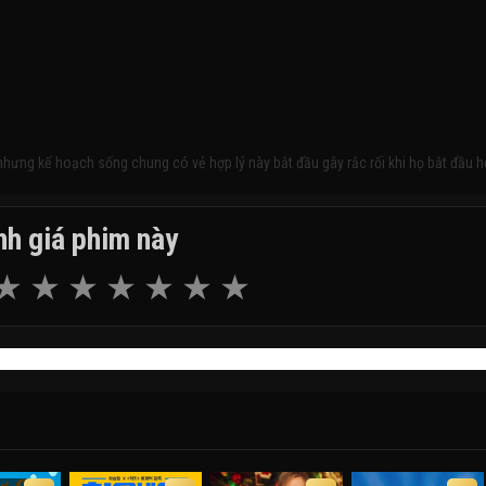
nhưng kế hoạch sống chung có vẻ hợp lý này bắt đầu gây rắc rối khi họ bắt đầu 
h giá phim này