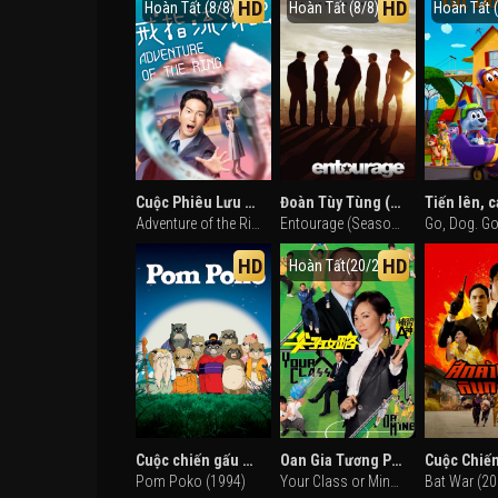
HD
HD
Hoàn Tất (8/8)
Hoàn Tất (8/8)
Hoàn Tất 
Cuộc Phiêu Lưu Của Chiếc Nhẫn
Đoàn Tùy Tùng (Phần 8)
Adventure of the Ring (2020)
Entourage (Season 8) (2011)
HD
HD
Hoàn Tất(20/20)
Cuộc chiến gấu mèo
Oan Gia Tương Phùng
Pom Poko (1994)
Your Class or Mine (2008)
Bat War (20