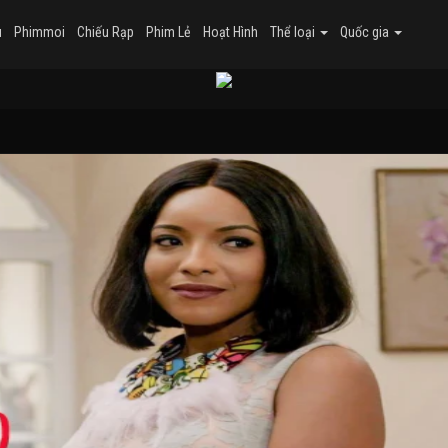
u
Phimmoi
Chiếu Rạp
Phim Lẻ
Hoạt Hình
Thể loại
Quốc gia