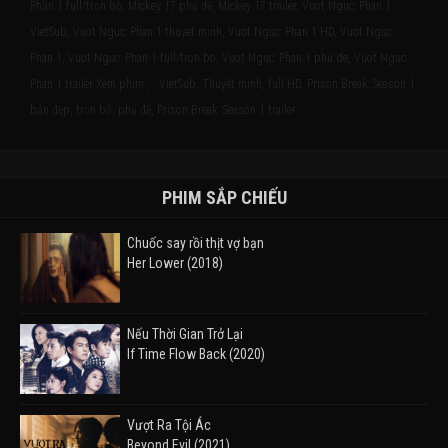
Phần 1 full/trọn bộ, Mickey 17 phụ đề, Mickey 17 trailer, Vuot Nguc: Phan 1
VietSub, Vuot Nguc: Phan 1 thuyet minh, Vuot Nguc: Phan 1 HD, Vuot Nguc:
Phan 1, Vuot Nguc: Phan 1 full/tron bo, Vuot Nguc: Phan 1 phu de, Vuot Nguc:
Phan 1 trailer Xem phim , , VietSub, Thuyết minh, full HD, Prison Break: Season 1
bản đẹp, trọn bộ, phụ đề, Prison Break: Season 1 trailer
PHIM SẮP CHIẾU
Chuốc say rồi thịt vợ bạn
Her Lower (2018)
Nếu Thời Gian Trở Lại
If Time Flow Back (2020)
Vượt Ra Tội Ác
Beyond Evil (2021)