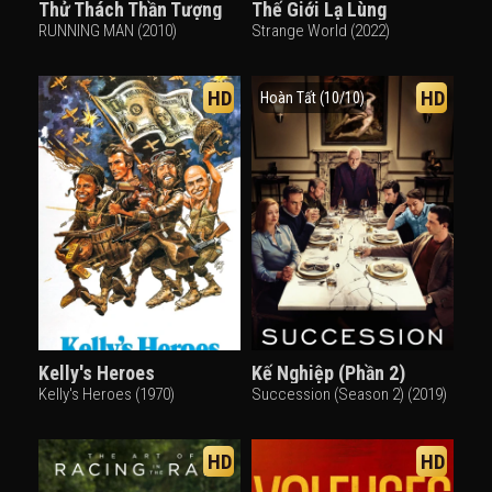
Thử Thách Thần Tượng
Thế Giới Lạ Lùng
RUNNING MAN (2010)
Strange World (2022)
HD
HD
Hoàn Tất (10/10)
Kelly's Heroes
Kế Nghiệp (Phần 2)
Kelly's Heroes (1970)
Succession (Season 2) (2019)
HD
HD