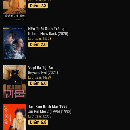
Đen
Điểm 7.3
Detective Conan: Black Iron Submarine (2023)
Doraemon: Nobita Và Cuộc Phiêu Lưu Vào Thế Giới
Trong Tranh
Nếu Thời Gian Trở Lại
Doraemon the Movie: Nobita's Art World Tales (2025)
If Time Flow Back (2020)
Lượt xem: 15208
Điểm 2.0
Tháng Ngày Tươi Đẹp
Good Time (2015)
Vượt Ra Tội Ác
Beyond Evil (2021)
Lượt xem: 14929
Điểm 6.0
Tân Kim Bình Mai 1996
Jin Pin Mei 2 (1996) (1992)
Lượt xem: 12368
Điểm 6.8