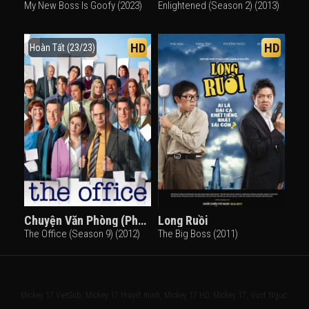
My New Boss Is Goofy (2023)
Enlightened (Season 2) (2013)
HD
HD
Hoàn Tất (23/23)
Chuyện Văn Phòng (Phần 9)
Long Ruồi
The Office (Season 9) (2012)
The Big Boss (2011)
Mickey 17 VietSub, Mickey 17 thuyết minh, Mickey 17 HD, Mickey 17, Vượt Ngục: