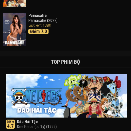
Pamasahe
Pamasahe (2022)
Lượt xem: 10881
Điểm 7.0
TOP PHIM BỘ
Đảo Hải Tặc
Điểm
4.7
One Piece (Luffy) (1999)