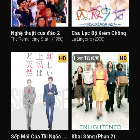
Nghệ thuật cua đào 2
Câu Lạc Bộ Kiếm Chồng
The Romancing Star II (1988)
La Lingerie (2008)
HD
HD
Hoàn Tất (8/8)
Sếp Mới Của Tôi Ngốc Lắm
Khai Sáng (Phần 2)