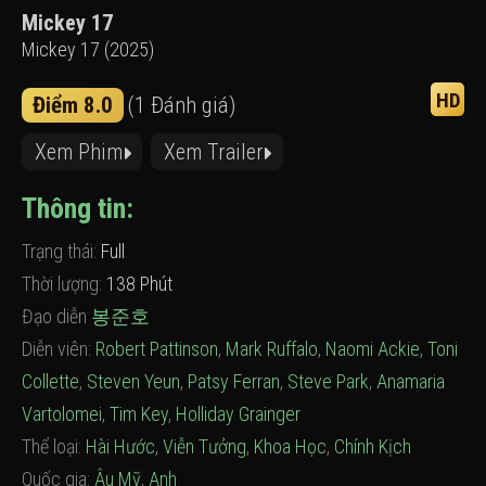
Mickey 17
Mickey 17 (2025)
HD
Điểm 8.0
(1 Đánh giá)
Xem Phim
Xem Trailer
Thông tin:
Trạng thái:
Full
Thời lượng:
138 Phút
Đạo diễn
봉준호
Diễn viên:
Robert Pattinson
,
Mark Ruffalo
,
Naomi Ackie
,
Toni
Collette
,
Steven Yeun
,
Patsy Ferran
,
Steve Park
,
Anamaria
Vartolomei
,
Tim Key
,
Holliday Grainger
Thể loại:
Hài Hước
,
Viễn Tưởng
,
Khoa Học
,
Chính Kịch
Quốc gia:
Âu Mỹ
,
Anh