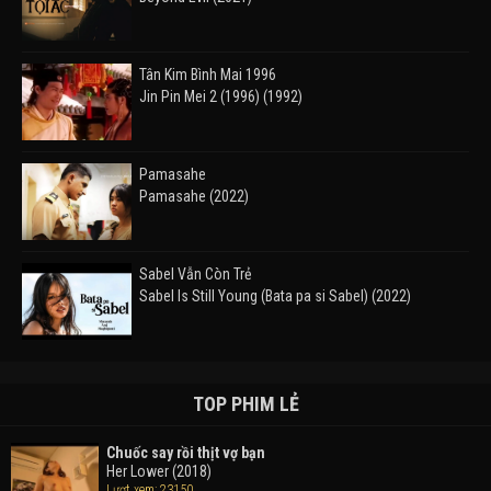
Tân Kim Bình Mai 1996
Jin Pin Mei 2 (1996) (1992)
Pamasahe
Pamasahe (2022)
Sabel Vẫn Còn Trẻ
Sabel Is Still Young (Bata pa si Sabel) (2022)
Đường Mòn
Takas (2024)
TOP PHIM LẺ
Chuốc say rồi thịt vợ bạn
Her Lower (2018)
Thám Tử Lừng Danh Conan 26: Tàu Ngầm Sắt Màu
Lượt xem: 23150