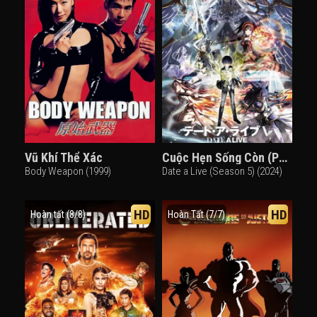
Vũ Khí Thể Xác
Cuộc Hẹn Sống Còn (Phần 5)
Body Weapon (1999)
Date a Live (Season 5) (2024)
HD
HD
Hoàn tất (8/8)
Hoàn Tất (7/7)