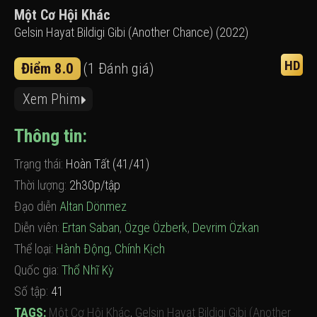
Một Cơ Hội Khác
Gelsin Hayat Bildigi Gibi (Another Chance) (2022)
HD
Điểm 8.0
(1 Đánh giá)
Xem Phim
Thông tin:
Trạng thái:
Hoàn Tất (41/41)
Thời lượng:
2h30p/tập
Đạo diễn
Altan Dönmez
Diễn viên:
Ertan Saban
,
Özge Özberk
,
Devrim Özkan
Thể loại:
Hành Động
,
Chính Kịch
Quốc gia:
Thổ Nhĩ Kỳ
Số tập:
41
TAGS:
Một Cơ Hội Khác
,
Gelsin Hayat Bildigi Gibi (Another