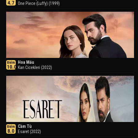
4.7
One Piece (Luffy) (1999)
Hoa Máu
Điểm
10.0
Kan Cicekleri (2022)
Cầm Tù
Điểm
8.0
Esaret (2022)