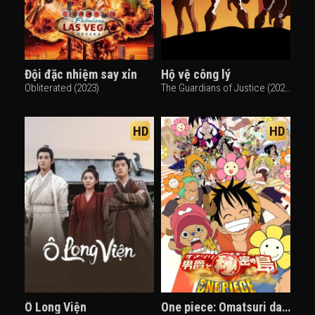
Đội đặc nhiệm say xỉn
Hộ vệ công lý
Obliterated (2023)
The Guardians of Justice (2022)
HD
HD
Ô Long Viện
One piece: Omatsuri danshaku to himitsu no shima