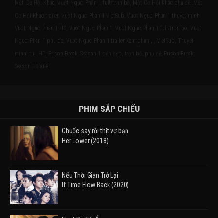
Một Cơ Hội Khác, Vượt Ngục: Phần 1 full/trọn bộ, Một Cơ Hội Khác phụ đề, Một
Cơ Hội Khác trailer, Vuot Nguc: Phan 1 VietSub, Vuot Nguc: Phan 1 thuyet minh,
Vuot Nguc: Phan 1 HD, Vuot Nguc: Phan 1, Vuot Nguc: Phan 1 full/tron bo, Vuot
Nguc: Phan 1 phu de, Vuot Nguc: Phan 1 trailer Xem phim , , VietSub, Thuyết
minh, full HD, Prison Break: Season 1 bản đẹp, trọn bộ, phụ đề, Prison Break:
Season 1 trailer
PHIM SẮP CHIẾU
Chuốc say rồi thịt vợ bạn
Her Lower (2018)
Nếu Thời Gian Trở Lại
If Time Flow Back (2020)