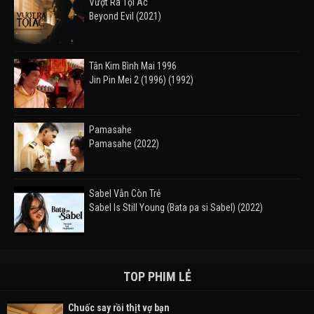
Vượt Ra Tội Ác
Beyond Evil (2021)
Tân Kim Bình Mai 1996
Jin Pin Mei 2 (1996) (1992)
Pamasahe
Pamasahe (2022)
Sabel Vẫn Còn Trẻ
Sabel Is Still Young (Bata pa si Sabel) (2022)
Đường Mòn
Takas (2024)
TOP PHIM LẺ
Chuốc say rồi thịt vợ bạn