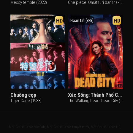
Messy temple (2022)
One piece: Omatsuri danshaku to himitsu no shima (2005)
HD
HD
Hoàn tất (8/8)
Chuồng cọp
Xác Sống: Thành Phố Chết (Phần 2)
Tiger Cage (1988)
The Walking Dead: Dead City (Season 2) (2025)
Một Cơ Hội Khác VietSub, Một Cơ Hội Khác thuyết minh, Một Cơ Hội Khác HD,