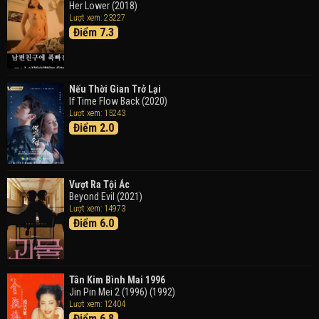
Her Lower (2018)
Thám Tử Lừng Danh Conan 26: Tàu Ngầm Sắt Màu
Lượt xem: 23227
Đen
Điểm 7.3
Detective Conan: Black Iron Submarine (2023)
Doraemon: Nobita Và Cuộc Phiêu Lưu Vào Thế Giới
Trong Tranh
Nếu Thời Gian Trở Lại
Doraemon the Movie: Nobita's Art World Tales (2025)
If Time Flow Back (2020)
Lượt xem: 15243
Điểm 2.0
Tháng Ngày Tươi Đẹp
Good Time (2015)
Vượt Ra Tội Ác
Beyond Evil (2021)
Lượt xem: 14973
Điểm 6.0
Tân Kim Bình Mai 1996
Jin Pin Mei 2 (1996) (1992)
Lượt xem: 12404
Điểm 6.8