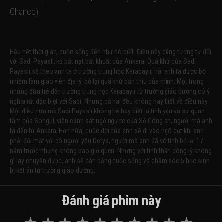
Chance)
Hầu hết thời gian, cuộc sống đến như nó biết. Điều này cũng tương tự đối
với Sadi Payaslı, kẻ bắt nạt bất khuất của Ankara. Quá khứ của Sadi
Payaslı sẽ theo anh ta ở trường trung học Karabayır, nơi anh ta được bổ
nhiệm làm giáo viên địa lý, bỏ lại quá khứ bẩn thỉu của mình. Một trong
những đứa trẻ đến trường trung học Karabayır từ trường giáo dưỡng có ý
nghĩa rất đặc biệt với Sadi. Nhưng cả hai đều không hay biết về điều này.
Một điều nữa mà Sadi Payaslı không hề hay biết là tình yêu và sự quan
tâm của Songül, viên cảnh sát ngỗ ngược của Sở Công an, người mà anh
ta đến từ Ankara. Hơn nữa, cuộc đời của anh sẽ đi vào ngõ cụt khi anh
phải đối mặt với cô người yêu Derya, người mà anh đã vô tình bỏ lại 17
năm trước nhưng không bao giờ quên. Nhưng với tinh thần công lý không
gì lay chuyển được, anh sẽ cân bằng cuộc sống và chăm sóc 5 học sinh
bị kết án từ trường giáo dưỡng.
Đánh giá phim này