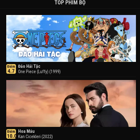
TOP PHIM BỘ
Đảo Hải Tặc
Điểm
4.7
One Piece (Luffy) (1999)
Hoa Máu
Điểm
10.0
Kan Cicekleri (2022)