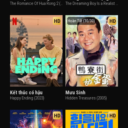
The Romance Of Hua Rong 2 (2022)
The Dreaming Boy Is a Realist (2023)
HD
HD
Hoàn Tất (30/30)
Kết thúc có hậu
Mưu Sinh
Happy Ending (2023)
Hidden Treasures (2005)
HD
HD