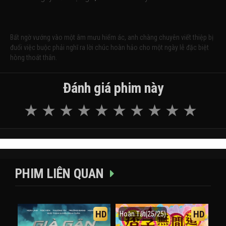
Bất ngờ vướng vào một âm mưu hiểm ác, anh chàng chuyên viết thiệp bị
đuổi việc buộc phải nghĩ ra lời chúc hoàn hảo cho một ngày lễ đặc biệt
hòng thoát thân.
Đánh giá phim này
PHIM LIÊN QUAN
HD
HD
Hoàn Tất(25/25)