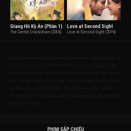
Giang Hồ Kỳ Án (Phần 1)
Love at Second Sight
The Gentle Crackdown (2005)
Love at Second Sight (2019)
Ngày của bạn gái VietSub, Ngày của bạn gái thuyết minh, Ngày của bạn gái HD,
Ngày của bạn gái, Vượt Ngục: Phần 1 full/trọn bộ, Ngày của bạn gái phụ đề,
Ngày của bạn gái trailer, Vuot Nguc: Phan 1 VietSub, Vuot Nguc: Phan 1 thuyet
minh, Vuot Nguc: Phan 1 HD, Vuot Nguc: Phan 1, Vuot Nguc: Phan 1 full/tron bo,
Vuot Nguc: Phan 1 phu de, Vuot Nguc: Phan 1 trailer Xem phim , , VietSub,
Thuyết minh, full HD, Prison Break: Season 1 bản đẹp, trọn bộ, phụ đề, Prison
Break: Season 1 trailer
PHIM SẮP CHIẾU