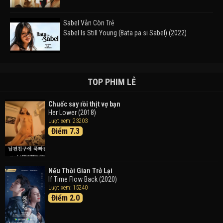
Sabel Vẫn Còn Trẻ
Sabel Is Still Young (Bata pa si Sabel) (2022)
Đường Mòn
Takas (2024)
TOP PHIM LẺ
Chuốc say rồi thịt vợ bạn
Her Lower (2018)
Thám Tử Lừng Danh Conan 26: Tàu Ngầm Sắt Màu
Lượt xem: 23203
Đen
Điểm 7.3
Detective Conan: Black Iron Submarine (2023)
Doraemon: Nobita Và Cuộc Phiêu Lưu Vào Thế Giới
Trong Tranh
Nếu Thời Gian Trở Lại
Doraemon the Movie: Nobita's Art World Tales (2025)
If Time Flow Back (2020)
Lượt xem: 15240
Điểm 2.0
Tháng Ngày Tươi Đẹp
Good Time (2015)