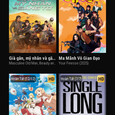
Già gân, mỹ nhân và găng tơ
Ma Mãnh Vô Gian Đạo
Masculine Old Man, Beauty and Gangsters (2015)
Your Finesse (2025)
HD
HD
Hoàn Tất (12/12)
Hoàn Tất (7/7)