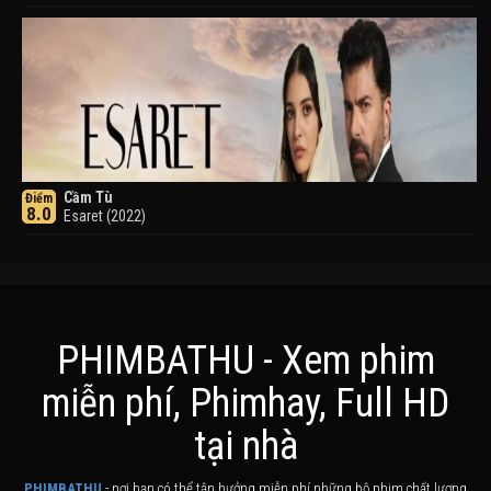
Cầm Tù
Điểm
8.0
Esaret (2022)
PHIMBATHU - Xem phim
miễn phí, Phimhay, Full HD
Khuyển Dạ Xoa
Điểm
tại nhà
8.0
Inuyasha (2000)
PHIMBATHU
- nơi bạn có thể tận hưởng miễn phí những bộ phim chất lượng