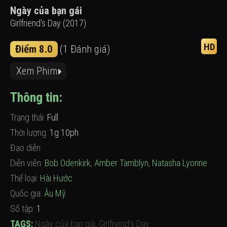
Ngày của bạn gái
Girlfriend's Day (2017)
HD
Điểm 8.0
(1 Đánh giá)
Xem Phim
Thông tin:
Trạng thái:
Full
Thời lượng:
1g 10ph
Đạo diễn
Diễn viên:
Bob Odenkirk
,
Amber Tamblyn
,
Natasha Lyonne
Thể loại:
Hài Hước
Quốc gia:
Âu Mỹ
Số tập:
1
TAGS:
Ngày của bạn gái
,
Girlfriend's Day