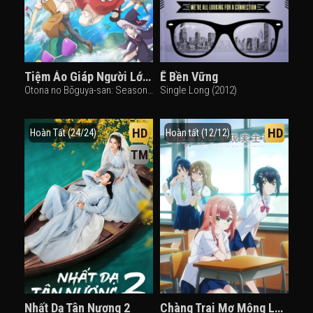
Tiệm Áo Giáp Người Lớn Mùa 2
Ế Bền Vững
Otona no Bōguya-san: Season 2 (2021)
Single Long (2012)
HD
HD
Hoàn Tất (24/24)
Hoàn tất (12/12)
TM
Nhất Dạ Tân Nương 2
Chàng Trai Mơ Mộng Là Người Theo Chủ Nghĩa Hiện Thực