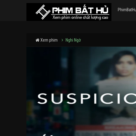
PhimBatH
Xem phim
Nghi Ngờ