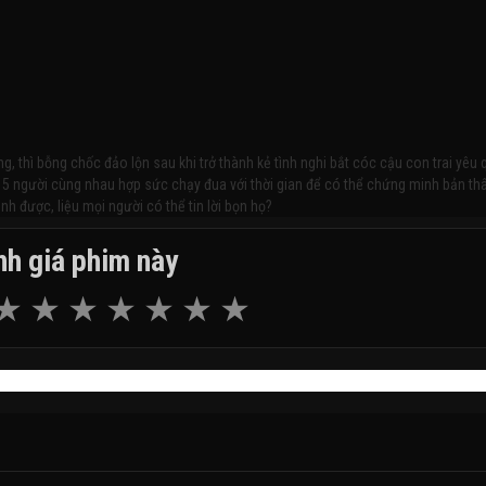
 thì bỗng chốc đảo lộn sau khi trở thành kẻ tình nghi bắt cóc cậu con trai yêu 
cả 5 người cùng nhau hợp sức chạy đua với thời gian để có thể chứng minh bản th
h được, liệu mọi người có thể tin lời bọn họ?
h giá phim này