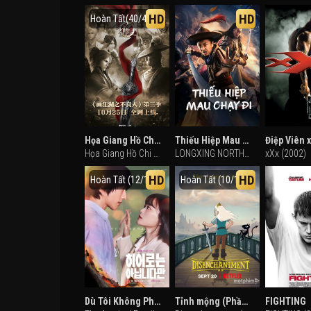
HD
HD
Hoàn Tất(40/40)
Họa Giang Hồ Chi Bất Lương Nhân (Phần 3)
Thiếu Hiệp Mau Chạy Đi
Điệp Viên 
Họa Giang Hồ Chi Bất Lương Nhân (Phần 3) (2019)
LONGXING NORTHERN EXPEDITION (2023)
xXx (2002)
HD
HD
Hoàn Tất (12/12)
Hoàn Tất (10/10)
Dù Tôi Không Phải Người Hùng
Tỉnh mộng (Phần 2)
FIGHTING