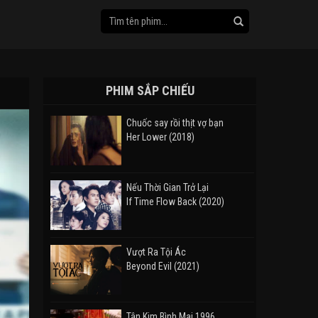
PHIM SẮP CHIẾU
Chuốc say rồi thịt vợ bạn
Her Lower (2018)
Nếu Thời Gian Trở Lại
If Time Flow Back (2020)
Vượt Ra Tội Ác
Beyond Evil (2021)
Tân Kim Bình Mai 1996