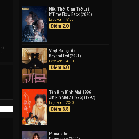
Doraemon: Nobita Và Cuộc
Phiêu Lưu Vào Thế Giới Trong
Nếu Thời Gian Trở Lại
Tranh
If Time Flow Back (2020)
Lượt xem: 15199
Doraemon the Movie: Nobita's
Điểm 2.0
Art World Tales (2025)
Tháng Ngày Tươi Đẹp
Good Time (2015)
quý
Vượt Ra Tội Ác
ân
Beyond Evil (2021)
Lượt xem: 14918
Điểm 6.0
Tân Kim Bình Mai 1996
Jin Pin Mei 2 (1996) (1992)
Lượt xem: 12340
Điểm 6.8
Pamasahe