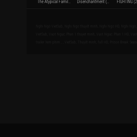
The Atypical Family (2024)
Disenchantment (Season 2) (2019)
FIGHTING (
Nghi Ngờ VietSub, Nghi Ngờ thuyết minh, Nghi Ngờ HD, Nghi Ngờ, V
VietSub, Vuot Nguc: Phan 1 thuyet minh, Vuot Nguc: Phan 1 HD, Vuot
trailer Xem phim , , VietSub, Thuyết minh, full HD, Prison Break: Seas