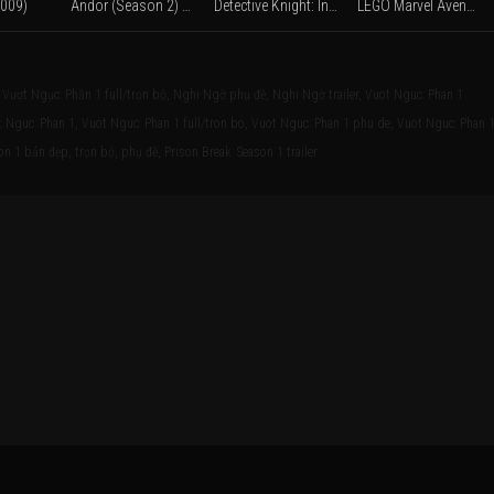
2009)
Andor (Season 2) (2025)
Detective Knight: Independence (2023)
LEGO Marvel Avengers: Code Red (2023)
ượt Ngục: Phần 1 full/trọn bộ, Nghi Ngờ phụ đề, Nghi Ngờ trailer, Vuot Nguc: Phan 1
 Nguc: Phan 1, Vuot Nguc: Phan 1 full/tron bo, Vuot Nguc: Phan 1 phu de, Vuot Nguc: Phan 
on 1 bản đẹp, trọn bộ, phụ đề, Prison Break: Season 1 trailer