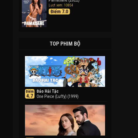
Pamasahe (2022)
Lượt xem: 10854
Điểm 7.0
TOP PHIM BỘ
Đảo Hải Tặc
Điểm
4.7
One Piece (Luffy) (1999)