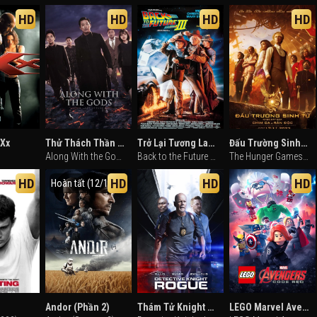
HD
HD
HD
HD
xXx
Thử Thách Thần Chết: 49 Ngày Cuối Cùng
Trở Lại Tương Lai 3
Đấu Trường Sinh Tử: Khúc Hát Của Chim Ca & Rắn Độc
Along With the Gods: The Last 49 Days (2018)
Back to the Future Part III (1990)
The Hunger Games: The Ballad of Songbirds & Snakes (2023)
HD
HD
HD
HD
Hoàn tất (12/12)
Andor (Phần 2)
Thám Tử Knight 3 Độc Lập
LEGO Marvel Avengers: Code Red