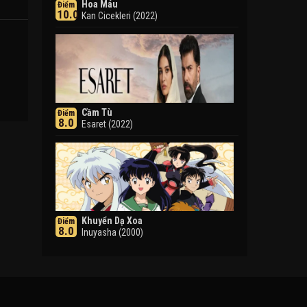
Hoa Máu
Điểm
10.0
Kan Cicekleri (2022)
1
Cầm Tù
Điểm
8.0
Esaret (2022)
Khuyển Dạ Xoa
Điểm
8.0
Inuyasha (2000)