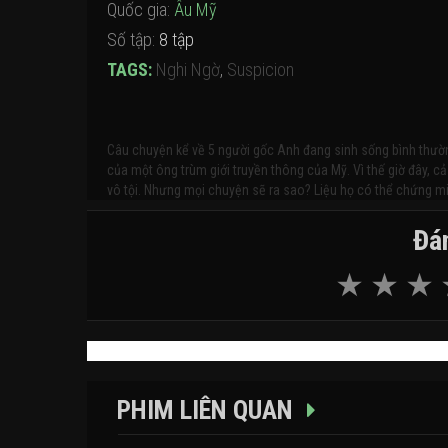
Quốc gia:
Âu Mỹ
Số tập:
8 tập
TAGS:
Nghi Ngờ
,
Suspicion
Câu chuyện kể về 5 người gốc Anh đang sinh sống bình thường,
của một ông trùm giới truyền thông của Mỹ. Vì thế giờ đây, 
vô tội. Nhưng mọi chuyện sẽ ra sao? Liệu họ có thể chứng min
Đán
PHIM LIÊN QUAN