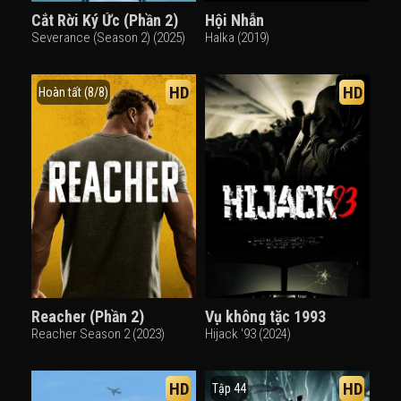
Cắt Rời Ký Ức (Phần 2)
Hội Nhẫn
Severance (Season 2) (2025)
Halka (2019)
HD
HD
Hoàn tất (8/8)
Reacher (Phần 2)
Vụ không tặc 1993
Reacher Season 2 (2023)
Hijack '93 (2024)
HD
HD
Tập 44