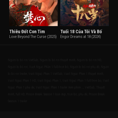
Thiêu Đốt Con Tim
Tuổi 18 Của Tôi Và Bố
Love Beyond The Curse (2025)
Engor Dreams at 18 (2024)
Người bị bỏ rơi VietSub, Người bị bỏ rơi thuyết minh, Người bị bỏ rơi HD,
Người bị bỏ rơi, Vượt Ngục: Phần 1 full/trọn bộ, Người bị bỏ rơi phụ đề, Người
bị bỏ rơi trailer, Vuot Nguc: Phan 1 VietSub, Vuot Nguc: Phan 1 thuyet minh,
Vuot Nguc: Phan 1 HD, Vuot Nguc: Phan 1, Vuot Nguc: Phan 1 full/tron bo, Vuot
Nguc: Phan 1 phu de, Vuot Nguc: Phan 1 trailer Xem phim , , VietSub, Thuyết
minh, full HD, Prison Break: Season 1 bản đẹp, trọn bộ, phụ đề, Prison Break:
Season 1 trailer