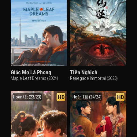
Giấc Mơ Lá Phong
Tiên Nghịch
Maple Leaf Dreams (2024)
Renegade Immortal (2023)
HD
HD
Hoàn tất (23/23)
Hoàn Tất (24/24)