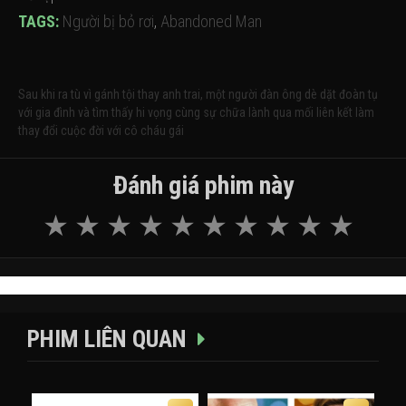
TAGS:
Người bị bỏ rơi
,
Abandoned Man
Sau khi ra tù vì gánh tội thay anh trai, một người đàn ông dè dặt đoàn tụ
với gia đình và tìm thấy hi vọng cùng sự chữa lành qua mối liên kết làm
thay đổi cuộc đời với cô cháu gái
Đánh giá phim này
PHIM LIÊN QUAN