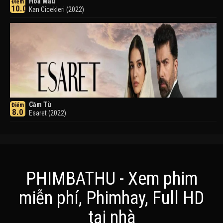
Hoa Máu
Điểm
10.0
Kan Cicekleri (2022)
Cầm Tù
Điểm
8.0
Esaret (2022)
PHIMBATHU - Xem phim
miễn phí, Phimhay, Full HD
Khuyển Dạ Xoa
Điểm
tại nhà
8.0
Inuyasha (2000)