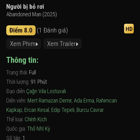
Người bị bỏ rơi
Abandoned Man (2025)
HD
Điểm 8.0
(1 Đánh giá)
Xem Phim
Xem Trailer
Thông tin:
Trạng thái:
Full
Thời lượng:
91 Phút
Đạo diễn
Çağrı Vila Lostuvalı
Diễn viên:
Mert Ramazan Demir
,
Ada Erma
,
Rahimcan
Kapkap
,
Ercan Kesal
,
Edip Tepeli
,
Burcu Cavrar
Thể loại:
Chính Kịch
Quốc gia:
Thổ Nhĩ Kỳ
Số tập:
1