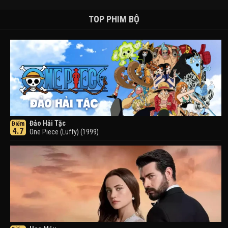
TOP PHIM BỘ
Đảo Hải Tặc
Điểm
4.7
One Piece (Luffy) (1999)