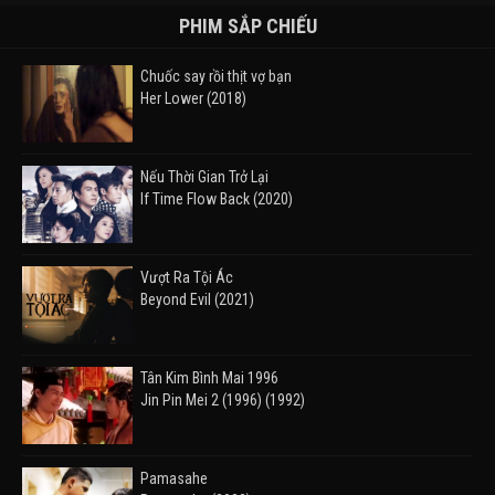
PHIM SẮP CHIẾU
Chuốc say rồi thịt vợ bạn
Her Lower (2018)
Nếu Thời Gian Trở Lại
If Time Flow Back (2020)
Vượt Ra Tội Ác
Beyond Evil (2021)
Tân Kim Bình Mai 1996
Jin Pin Mei 2 (1996) (1992)
Pamasahe