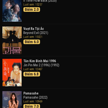
Doraemon the Movie: Nobita's Art World Tales (2025)
If Time Flow Back (2020)
Lượt xem: 15257
Điểm 2.0
Tháng Ngày Tươi Đẹp
Good Time (2015)
Vượt Ra Tội Ác
Beyond Evil (2021)
Lượt xem: 15021
Điểm 6.0
Tân Kim Bình Mai 1996
Jin Pin Mei 2 (1996) (1992)
Lượt xem: 12467
Điểm 6.8
Pamasahe
Pamasahe (2022)
Lượt xem: 10969
Điểm 7.0