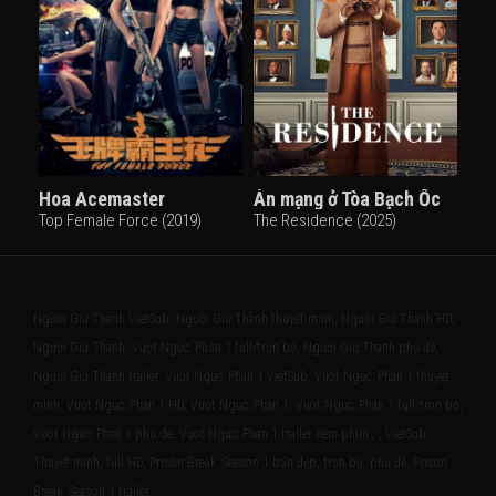
Hoa Acemaster
Án mạng ở Tòa Bạch Ốc
Top Female Force (2019)
The Residence (2025)
Người Giữ Thành VietSub, Người Giữ Thành thuyết minh, Người Giữ Thành HD,
Người Giữ Thành, Vượt Ngục: Phần 1 full/trọn bộ, Người Giữ Thành phụ đề,
Người Giữ Thành trailer, Vuot Nguc: Phan 1 VietSub, Vuot Nguc: Phan 1 thuyet
minh, Vuot Nguc: Phan 1 HD, Vuot Nguc: Phan 1, Vuot Nguc: Phan 1 full/tron bo,
Vuot Nguc: Phan 1 phu de, Vuot Nguc: Phan 1 trailer Xem phim , , VietSub,
Thuyết minh, full HD, Prison Break: Season 1 bản đẹp, trọn bộ, phụ đề, Prison
Break: Season 1 trailer