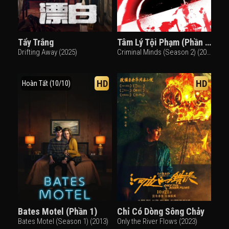
Tẩy Trắng
Tâm Lý Tội Phạm (Phần 2)
Drifting Away (2025)
Criminal Minds (Season 2) (2006)
HD
HD
Hoàn Tất (10/10)
Bates Motel (Phần 1)
Chỉ Có Dòng Sông Chảy
Bates Motel (Season 1) (2013)
Only the River Flows (2023)