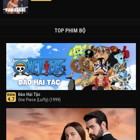
TOP PHIM BỘ
Đảo Hải Tặc
Điểm
4.7
One Piece (Luffy) (1999)