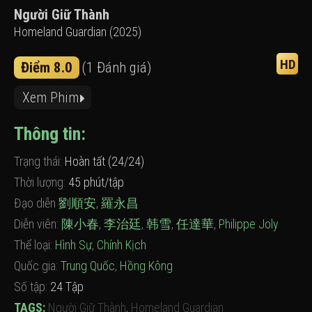
Người Giữ Thành
Homeland Guardian (2025)
HD
Điểm 8.0
(1 Đánh giá)
Xem Phim
Thông tin:
Trạng thái:
Hoàn tất (24/24)
Thời lượng:
45 phút/tập
Đạo diễn
劉順安
,
羅永昌
Diễn viên:
陳小春
,
李治廷
,
韩雪
,
任達華
,
Philippe Joly
Thể loại:
Hình Sự
,
Chính Kịch
Quốc gia:
Trung Quốc
,
Hồng Kông
Số tập:
24 Tập
TAGS:
Người Giữ Thành
,
Homeland Guardian