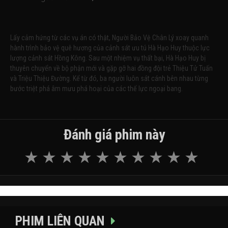
Lấy cảm hứng từ các vụ án có thật, Người Bảo Vệ Chân Lý xoay quanh
hành trình bảo vệ quê hương của cảnh sát ưu tú Hà Hạo Huy thuộc lực
lượng cảnh sát Hồng Kông. Sau một nhiệm vụ thất bại, Hà Hạo Huy bị
thuyên chuyển về bộ phận mới và gặp gỡ hai đồng đội trẻ Thiệu Tử Tuấn
và Triệu Thiệu Đường. Kể từ đó, ba người luôn sát cánh bên nhau từng
bước triệt phá âm mưu phá hoại của các thế lực ngoại bang.
Đánh giá phim này
PHIM LIÊN QUAN