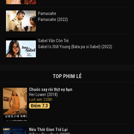
Pamasahe
Pamasahe (2022)
Sabel Vẫn Còn Trẻ
Sabel Is Still Young (Bata pa si Sabel) (2022)
Đường Mòn
Takas (2024)
TOP PHIM LẺ
Chuốc say rồi thịt vợ bạn
Her Lower (2018)
Thám Tử Lừng Danh Conan 26: Tàu Ngầm Sắt Màu
Lượt xem: 23381
Đen
Điểm 7.3
Detective Conan: Black Iron Submarine (2023)
Doraemon: Nobita Và Cuộc Phiêu Lưu Vào Thế Giới
Trong Tranh
Nếu Thời Gian Trở Lại