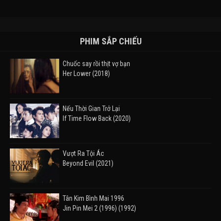
PHIM SẮP CHIẾU
Chuốc say rồi thịt vợ bạn
Her Lower (2018)
Nếu Thời Gian Trở Lại
If Time Flow Back (2020)
Vượt Ra Tội Ác
Beyond Evil (2021)
Tân Kim Bình Mai 1996
Jin Pin Mei 2 (1996) (1992)