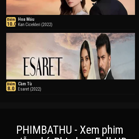
Hoa Máu
Điểm
10.0
Kan Cicekleri (2022)
Cầm Tù
Điểm
8.0
Esaret (2022)
PHIMBATHU - Xem phim