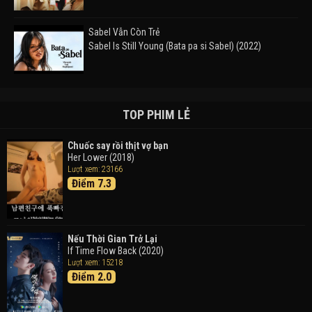
Sabel Vẫn Còn Trẻ
Sabel Is Still Young (Bata pa si Sabel) (2022)
Đường Mòn
Takas (2024)
TOP PHIM LẺ
Chuốc say rồi thịt vợ bạn
Her Lower (2018)
Thám Tử Lừng Danh Conan 26: Tàu Ngầm Sắt Màu
Lượt xem: 23166
Đen
Điểm 7.3
Detective Conan: Black Iron Submarine (2023)
Doraemon: Nobita Và Cuộc Phiêu Lưu Vào Thế Giới
Trong Tranh
Nếu Thời Gian Trở Lại
Doraemon the Movie: Nobita's Art World Tales (2025)
If Time Flow Back (2020)
Lượt xem: 15218
Điểm 2.0
Tháng Ngày Tươi Đẹp
Good Time (2015)