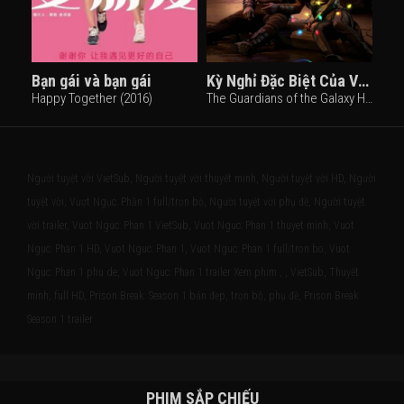
Bạn gái và bạn gái
Kỳ Nghỉ Đặc Biệt Của Vệ Binh Dải Ngân Hà
Happy Together (2016)
The Guardians of the Galaxy Holiday Special (2022)
Người tuyệt vời VietSub, Người tuyệt vời thuyết minh, Người tuyệt vời HD, Người
tuyệt vời, Vượt Ngục: Phần 1 full/trọn bộ, Người tuyệt vời phụ đề, Người tuyệt
vời trailer, Vuot Nguc: Phan 1 VietSub, Vuot Nguc: Phan 1 thuyet minh, Vuot
Nguc: Phan 1 HD, Vuot Nguc: Phan 1, Vuot Nguc: Phan 1 full/tron bo, Vuot
Nguc: Phan 1 phu de, Vuot Nguc: Phan 1 trailer Xem phim , , VietSub, Thuyết
minh, full HD, Prison Break: Season 1 bản đẹp, trọn bộ, phụ đề, Prison Break:
Season 1 trailer
PHIM SẮP CHIẾU