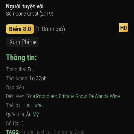
Người tuyệt vời
Someone Great (2019)
HD
Điểm 8.0
(1 Đánh giá)
Xem Phim
Thông tin:
Trạng thái:
Full
Thời lượng:
1g 32ph
Đạo diễn
Diễn viên:
Gina Rodriguez
,
Brittany Snow
,
DeWanda Wise
Thể loại:
Hài Hước
Quốc gia:
Âu Mỹ
Số tập:
1
TAGS:
Người tuyệt vời
,
Someone Great