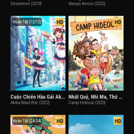
Seventeen (2019)
Always Amore (2022)
HD
HD
Hoàn Tất (12/12)
Cuộc Chiến Hầu Gái Akiba
Nhất Quỷ, Nhì Ma, Thứ Ba... Trộm Vặt
Akiba Maid War (2022)
Camp Hideout (2023)
HD
HD
Hoàn Tất (24/24)