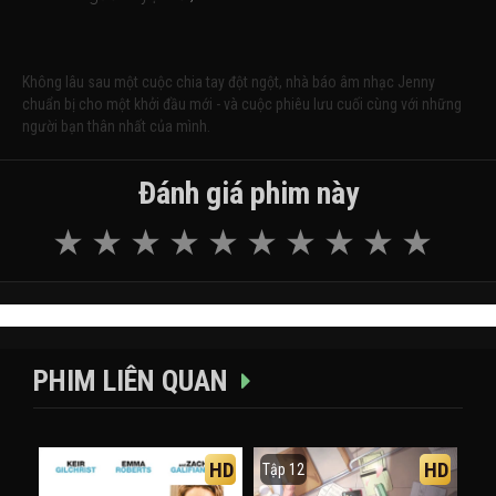
Không lâu sau một cuộc chia tay đột ngột, nhà báo âm nhạc Jenny
chuẩn bị cho một khởi đầu mới - và cuộc phiêu lưu cuối cùng với những
người bạn thân nhất của mình.
Đánh giá phim này
PHIM LIÊN QUAN
HD
HD
Tập 12