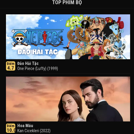
TOP PHIM BỘ
Đảo Hải Tặc
Điểm
4.7
One Piece (Luffy) (1999)
Hoa Máu
Điểm
10.0
Kan Cicekleri (2022)