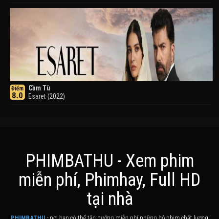
Cầm Tù
Điểm
8.0
Esaret (2022)
PHIMBATHU - Xem phim
miễn phí, Phimhay, Full HD
Khuyển Dạ Xoa
Điểm
tại nhà
8.0
Inuyasha (2000)
PHIMBATHU
- nơi bạn có thể tận hưởng miễn phí những bộ phim chất lượng