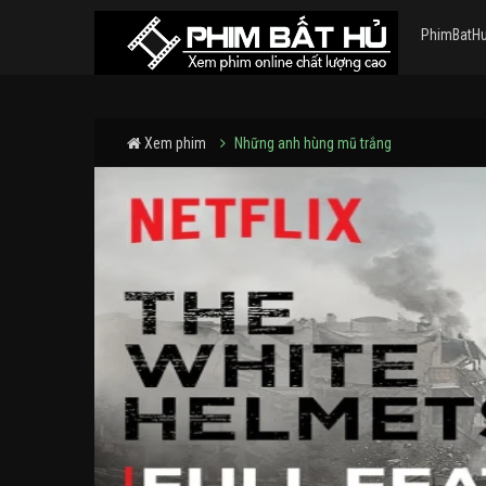
PhimBatH
Xem phim
Những anh hùng mũ trắng