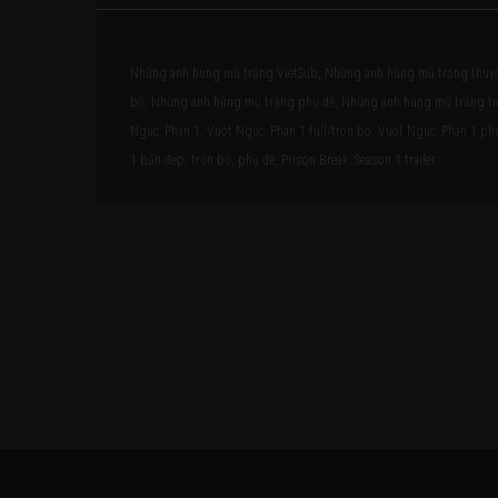
Những anh hùng mũ trắng VietSub, Những anh hùng mũ trắng thuyế
bộ, Những anh hùng mũ trắng phụ đề, Những anh hùng mũ trắng trai
Nguc: Phan 1, Vuot Nguc: Phan 1 full/tron bo, Vuot Nguc: Phan 1 phu 
1 bản đẹp, trọn bộ, phụ đề, Prison Break: Season 1 trailer