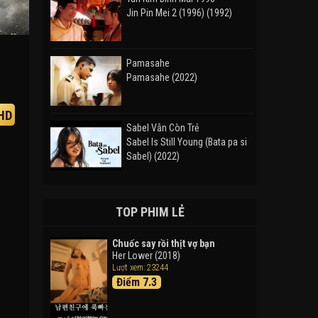
Jin Pin Mei 2 (1996) (1992)
Pamasahe
Pamasahe (2022)
HD
Sabel Vẫn Còn Trẻ
Sabel Is Still Young (Bata pa si
Sabel) (2022)
Đường Mòn
Takas (2024)
TOP PHIM LẺ
Chuốc say rồi thịt vợ bạn
Her Lower (2018)
Thám Tử Lừng Danh Conan 26:
Lượt xem: 23244
Tàu Ngầm Sắt Màu Đen
Điểm 7.3
Detective Conan: Black Iron
Submarine (2023)