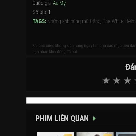
Quốc gia:
Âu Mỹ
Số tập:
1
TAGS:
Những anh hùng mũ trắng
,
The White Helm
Khi các cuộc không kích hàng ngày tàn phá các mục tiêu dâ
nạn nhân khỏi đống đổ nát.
Đán
PHIM LIÊN QUAN