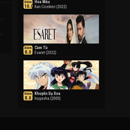
Hoa Máu
Điểm
10.0
Kan Cicekleri (2022)
rọn
t
on
Cầm Tù
Điểm
8.0
Esaret (2022)
Khuyển Dạ Xoa
Điểm
8.0
Inuyasha (2000)