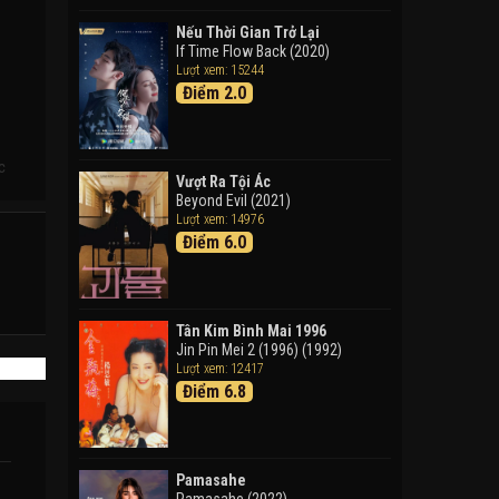
Doraemon: Nobita Và Cuộc
Phiêu Lưu Vào Thế Giới Trong
Nếu Thời Gian Trở Lại
Tranh
If Time Flow Back (2020)
Lượt xem: 15244
Doraemon the Movie: Nobita's
Điểm 2.0
Art World Tales (2025)
Tháng Ngày Tươi Đẹp
Good Time (2015)
c
Vượt Ra Tội Ác
Beyond Evil (2021)
Lượt xem: 14976
Điểm 6.0
Tân Kim Bình Mai 1996
Jin Pin Mei 2 (1996) (1992)
Lượt xem: 12417
Điểm 6.8
Pamasahe