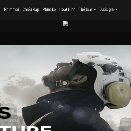
u
Phimmoi
Chiếu Rạp
Phim Lẻ
Hoạt Hình
Thể loại
Quốc gia