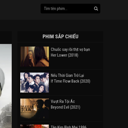
PHIM SẮP CHIẾU
Chuốc say rồi thịt vợ bạn
Her Lower (2018)
Nếu Thời Gian Trở Lại
If Time Flow Back (2020)
Vượt Ra Tội Ác
Beyond Evil (2021)
Tân Kim Bình Mai 1996