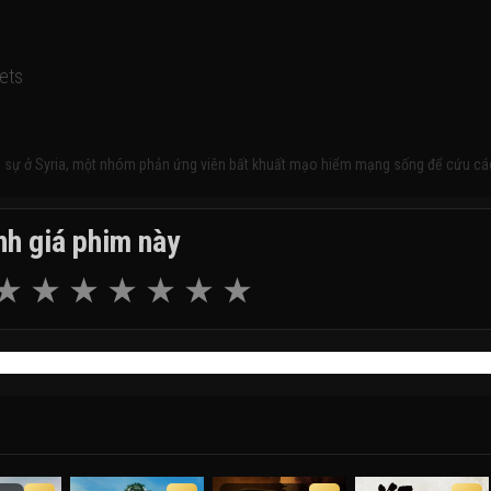
ets
n sự ở Syria, một nhóm phản ứng viên bất khuất mạo hiểm mạng sống để cứu cá
h giá phim này