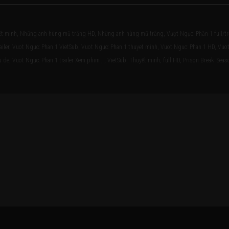
t minh, Những anh hùng mũ trắng HD, Những anh hùng mũ trắng, Vượt Ngục: Phần 1 full/t
ler, Vuot Nguc: Phan 1 VietSub, Vuot Nguc: Phan 1 thuyet minh, Vuot Nguc: Phan 1 HD, Vuo
de, Vuot Nguc: Phan 1 trailer Xem phim , , VietSub, Thuyết minh, full HD, Prison Break: Seas