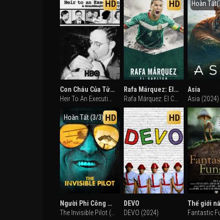
HD
HD
Hoàn Tất(
Con Cháu Của Tử Tù Câu Chuyện Của Người Cháu Gái
Rafa Márquez: El capitán
Asia
Heir To An Execution (2004)
Rafa Márquez: El Capitán (2024)
Asia (2024)
HD
HD
Hoàn Tất (3/3)
Người Phi Công Vô Hình
DEVO
The Invisible Pilot (2022)
DEVO (2024)