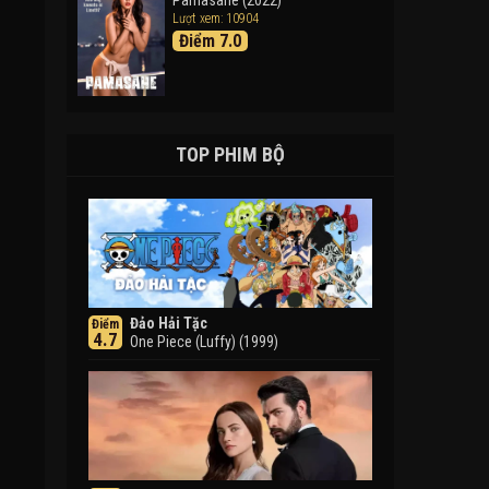
Pamasahe (2022)
Lượt xem: 10904
Điểm 7.0
TOP PHIM BỘ
Đảo Hải Tặc
Điểm
4.7
One Piece (Luffy) (1999)