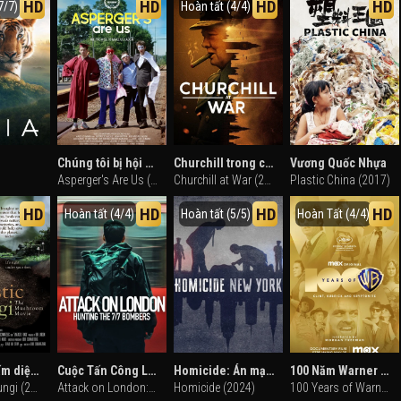
HD
HD
HD
HD
7/7)
Hoàn tất (4/4)
Chúng tôi bị hội chứng tự kỷ
Churchill trong chiến tranh
Vương Quốc Nhựa
Asperger's Are Us (2016)
Churchill at War (2024)
Plastic China (2017)
HD
HD
HD
HD
Hoàn tất (4/4)
Hoàn tất (5/5)
Hoàn Tất (4/4)
Thế giới nấm diệu kỳ
Cuộc Tấn Công London: Săn Lùng Thủ Phạm Đánh Bom 7/7
Homicide: Án mạng
100 Năm Warner Bros. Những Điều Tạo Nên Giấc Mơ
Fantastic Fungi (2019)
Attack on London: Hunting the 7/7 Bombers (2025)
Homicide (2024)
100 Years of Warner Bros. (2023)