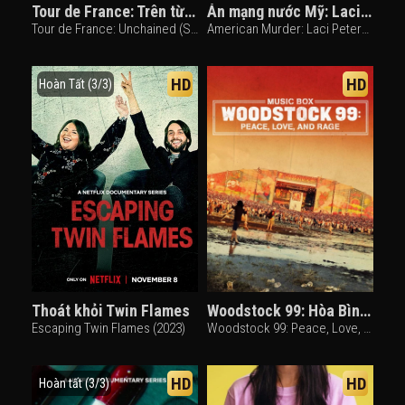
Tour de France: Trên từng dặm đường (Phần 3)
Án mạng nước Mỹ: Laci Peterson
Tour de France: Unchained (Season 3) (2025)
American Murder: Laci Peterson (2024)
HD
HD
Hoàn Tất (3/3)
Thoát khỏi Twin Flames
Woodstock 99: Hòa Bình, Tình Yêu và Cơn Thịnh Nộ
Escaping Twin Flames (2023)
Woodstock 99: Peace, Love, and Rage (2021)
HD
HD
Hoàn tất (3/3)