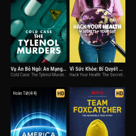
Vụ Án Bỏ Ngỏ: Án Mạng Đầu Độc Tylenol
Vì Sức Khỏe: Bí Quyết Khoa Học Và Ăn Uống
Cold Case: The Tylenol Murders (2025)
Hack Your Health: The Secrets of Your Gut (2024)
HD
HD
Hoàn Tất(4/4)