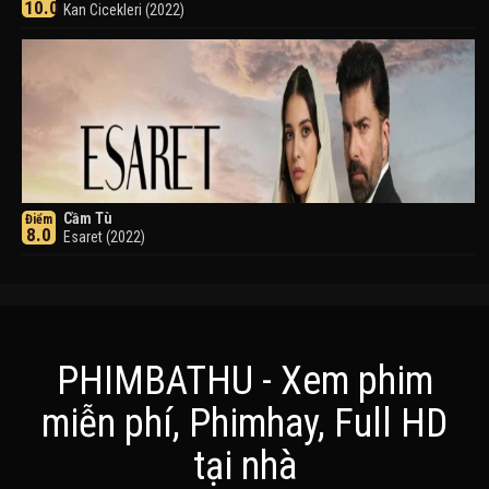
10.0
Kan Cicekleri (2022)
Cầm Tù
Điểm
8.0
Esaret (2022)
PHIMBATHU - Xem phim
miễn phí, Phimhay, Full HD
Khuyển Dạ Xoa
Điểm
tại nhà
8.0
Inuyasha (2000)