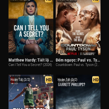
Matthew Hardy: Tiết lộ bí mật
Đếm ngược: Paul vs. Tyson
Can I Tell You a Secret? (2024)
Countdown: Paul vs. Tyson (2024)
HD
HD
Hoàn Tất (2/2)
Hoàn Tất (2/2)