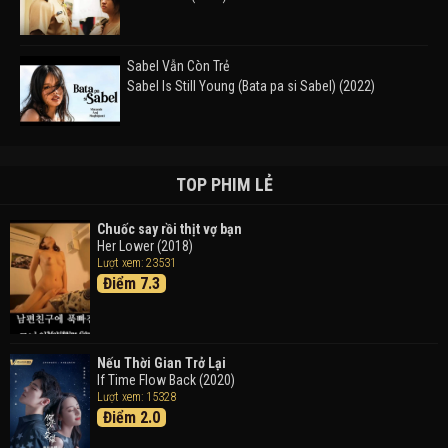
Sabel Vẫn Còn Trẻ
Sabel Is Still Young (Bata pa si Sabel) (2022)
Đường Mòn
Takas (2024)
TOP PHIM LẺ
Chuốc say rồi thịt vợ bạn
Her Lower (2018)
Thám Tử Lừng Danh Conan 26: Tàu Ngầm Sắt Màu
Lượt xem: 23531
Đen
Điểm 7.3
Detective Conan: Black Iron Submarine (2023)
Doraemon: Nobita Và Cuộc Phiêu Lưu Vào Thế Giới
Trong Tranh
Nếu Thời Gian Trở Lại
Doraemon the Movie: Nobita's Art World Tales (2025)
If Time Flow Back (2020)
Lượt xem: 15328
Điểm 2.0
Tháng Ngày Tươi Đẹp