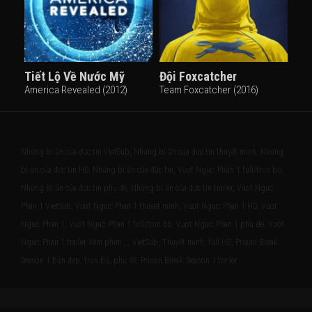
Tiết Lộ Về Nước Mỹ
Đội Foxcatcher
America Revealed (2012)
Team Foxcatcher (2016)
Những bí ẩn của đức tin VietSub, Những bí ẩn của đức tin thuyết minh, Những
bí ẩn của đức tin HD, Những bí ẩn của đức tin, Vượt Ngục: Phần 1 full/trọn bộ,
Những bí ẩn của đức tin phụ đề, Những bí ẩn của đức tin trailer, Vuot Nguc:
Phan 1 VietSub, Vuot Nguc: Phan 1 thuyet minh, Vuot Nguc: Phan 1 HD, Vuot
Nguc: Phan 1, Vuot Nguc: Phan 1 full/tron bo, Vuot Nguc: Phan 1 phu de, Vuot
Nguc: Phan 1 trailer Xem phim , , VietSub, Thuyết minh, full HD, Prison Break:
Season 1 bản đẹp, trọn bộ, phụ đề, Prison Break: Season 1 trailer