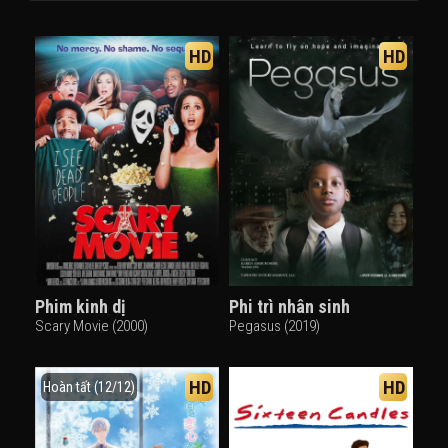
HD
HD
Phim kinh dị
Phi trì nhân sinh
Scary Movie (2000)
Pegasus (2019)
HD
HD
Hoàn tất (12/12)