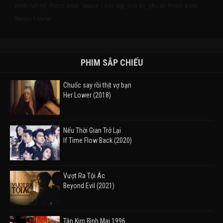
minh, full HD, Prison Break: Season 1 bản đẹp, trọn bộ, phụ đề, Prison Break:
Season 1 trailer
PHIM SẮP CHIẾU
Chuốc say rồi thịt vợ bạn
Her Lower (2018)
Nếu Thời Gian Trở Lại
If Time Flow Back (2020)
Vượt Ra Tội Ác
Beyond Evil (2021)
Tân Kim Bình Mai 1996