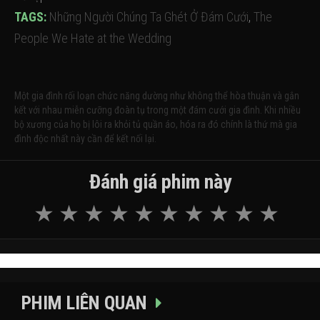
TAGS:
Những Người Chúng Ta Ghét Ở Đám Cưới
,
The
People We Hate at the Wedding
Một gia đình rối loạn chức năng dường như không thể hòa thuận và gắn
kết với nhau miễn cưỡng đoàn tụ trong một đám cưới gia đình. Khi nhiều
bộ xương của họ bị lôi ra khỏi tủ quần áo, hóa ra đó chính là thứ mà gia
đình độc nhất này cần để kết nối lại.
Đánh giá phim này
PHIM LIÊN QUAN