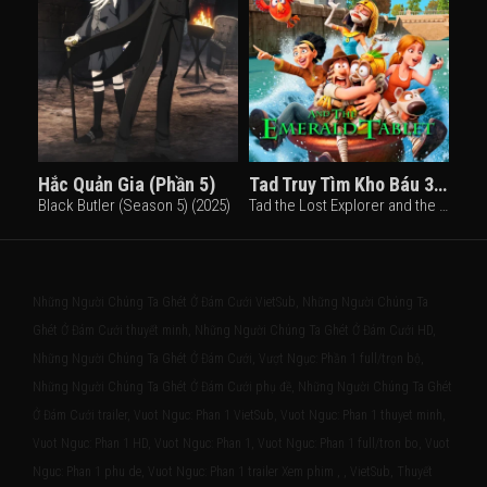
Hắc Quản Gia (Phần 5)
Tad Truy Tìm Kho Báu 3: Lời Nguyền Xác Ướp
Black Butler (Season 5) (2025)
Tad the Lost Explorer and the Emerald Tablet (2022)
Những Người Chúng Ta Ghét Ở Đám Cưới VietSub, Những Người Chúng Ta
Ghét Ở Đám Cưới thuyết minh, Những Người Chúng Ta Ghét Ở Đám Cưới HD,
Những Người Chúng Ta Ghét Ở Đám Cưới, Vượt Ngục: Phần 1 full/trọn bộ,
Những Người Chúng Ta Ghét Ở Đám Cưới phụ đề, Những Người Chúng Ta Ghét
Ở Đám Cưới trailer, Vuot Nguc: Phan 1 VietSub, Vuot Nguc: Phan 1 thuyet minh,
Vuot Nguc: Phan 1 HD, Vuot Nguc: Phan 1, Vuot Nguc: Phan 1 full/tron bo, Vuot
Nguc: Phan 1 phu de, Vuot Nguc: Phan 1 trailer Xem phim , , VietSub, Thuyết