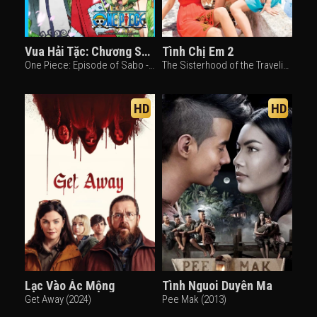
Vua Hải Tặc: Chương Sabo - Mối liên kết của ba anh em và ý chí được kế thừa
Tình Chị Em 2
One Piece: Episode of Sabo - 3 Kyōdai no Kizuna Kiseki no Saikai to Uketsugareru Ishi, One Piece Sapo Special Chapter Three Brothers' Bonds, Miracle Reunion and Inherited Will (2015)
The Sisterhood of the Traveling Pants 2 (2008)
HD
HD
Lạc Vào Ác Mộng
Tình Nguoi Duyên Ma
Get Away (2024)
Pee Mak (2013)