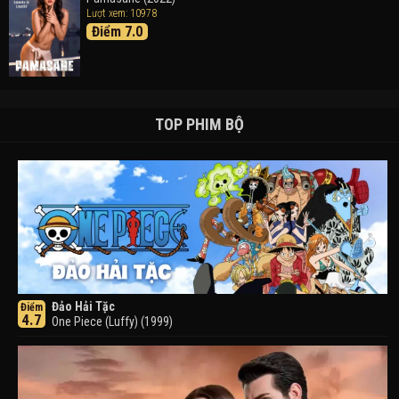
Lượt xem: 10978
Điểm 7.0
TOP PHIM BỘ
Đảo Hải Tặc
Điểm
4.7
One Piece (Luffy) (1999)