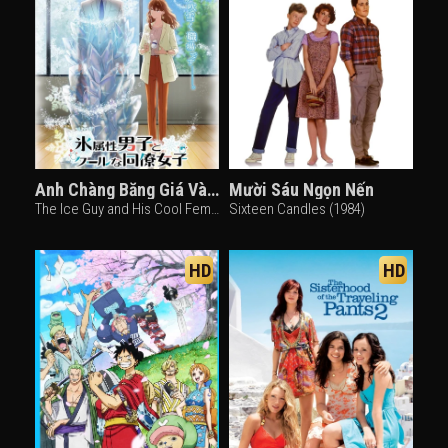
Anh Chàng Băng Giá Và Cô Đồng Nghiệp Lạnh Lùng
Mười Sáu Ngọn Nến
The Ice Guy and His Cool Female Colleague (2023)
Sixteen Candles (1984)
HD
HD