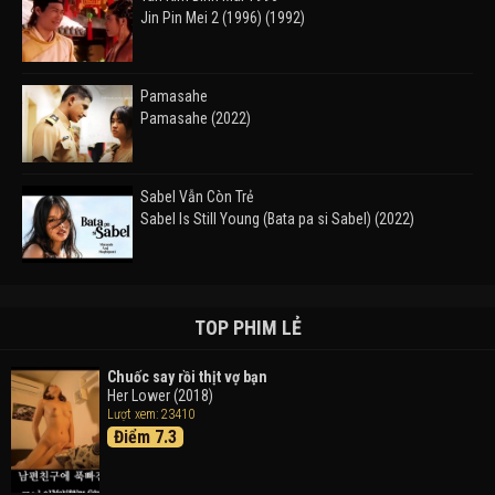
Jin Pin Mei 2 (1996) (1992)
Pamasahe
Pamasahe (2022)
Sabel Vẫn Còn Trẻ
Sabel Is Still Young (Bata pa si Sabel) (2022)
Đường Mòn
Takas (2024)
TOP PHIM LẺ
Chuốc say rồi thịt vợ bạn
Her Lower (2018)
Thám Tử Lừng Danh Conan 26: Tàu Ngầm Sắt Màu
Lượt xem: 23410
Đen
Điểm 7.3
Detective Conan: Black Iron Submarine (2023)