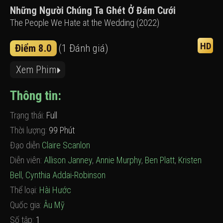
Những Người Chúng Ta Ghét Ở Đám Cưới
The People We Hate at the Wedding (2022)
HD
Điểm 8.0
(1 Đánh giá)
Xem Phim
Thông tin:
Trạng thái:
Full
Thời lượng:
99 Phút
Đạo diễn
Claire Scanlon
Diễn viên:
Allison Janney
,
Annie Murphy
,
Ben Platt
,
Kristen
Bell
,
Cynthia Addai-Robinson
Thể loại:
Hài Hước
Quốc gia:
Âu Mỹ
Số tập:
1