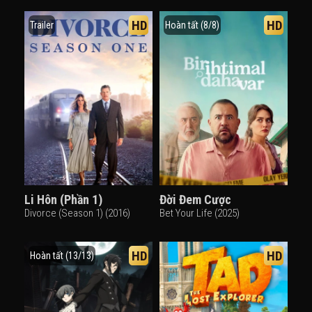
HD
HD
Trailer
Hoàn tất (8/8)
Li Hôn (Phần 1)
Đời Đem Cược
Divorce (Season 1) (2016)
Bet Your Life (2025)
HD
HD
Hoàn tất (13/13)