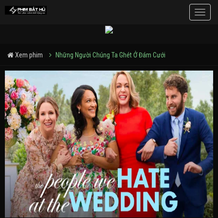
Toggle
naviga
Xem phim
Những Người Chúng Ta Ghét Ở Đám Cưới