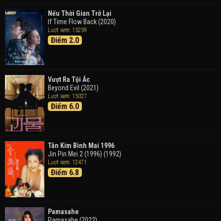
Doraemon: Nobita Và Cuộc Phiêu Lưu Vào Thế Giới
Trong Tranh
Nếu Thời Gian Trở Lại
Doraemon the Movie: Nobita's Art World Tales (2025)
If Time Flow Back (2020)
Lượt xem: 15259
Điểm 2.0
Tháng Ngày Tươi Đẹp
Good Time (2015)
Vượt Ra Tội Ác
Beyond Evil (2021)
Lượt xem: 15027
Điểm 6.0
Tân Kim Bình Mai 1996
Jin Pin Mei 2 (1996) (1992)
Lượt xem: 12471
Điểm 6.8
Pamasahe
Pamasahe (2022)