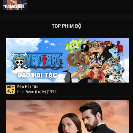
TOP PHIM BỘ
Đảo Hải Tặc
Điểm
4.7
One Piece (Luffy) (1999)