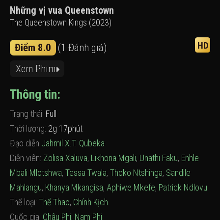
Những vị vua Queenstown
The Queenstown Kings (2023)
HD
Điểm 8.0
(1 Đánh giá)
Xem Phim
Thông tin:
Trạng thái:
Full
Thời lượng:
2g 17phút
Đạo diễn
Jahmil X.T. Qubeka
Diễn viên:
Zolisa Xaluva
,
Likhona Mgali
,
Unathi Faku
,
Enhle
Mbali Mlotshwa
,
Tessa Twala
,
Thoko Ntshinga
,
Sandile
Mahlangu
,
Khanya Mkangisa
,
Aphiwe Mkefe
,
Patrick Ndlovu
Thể loại:
Thể Thao
,
Chính Kịch
Quốc gia:
Châu Phi
,
Nam Phi