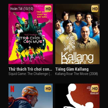
HD
HD
Hoàn Tất (10/10)
Thử thách Trò chơi con mực
Tiếng Gầm Kallang
Squid Game: The Challenge (2023)
Kallang Roar The Movie (2008)
HD
HD