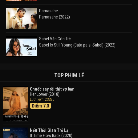
Pamasahe
Pamasahe (2022)
Sabel Vẫn Còn Trẻ
Sabel Is Still Young (Bata pa si Sabel) (2022)
Đường Mòn
Takas (2024)
TOP PHIM LẺ
Chuốc say rồi thịt vợ bạn
Her Lower (2018)
Thám Tử Lừng Danh Conan 26: Tàu Ngầm Sắt Màu
Lượt xem: 23325
Đen
Điểm 7.3
Detective Conan: Black Iron Submarine (2023)
Doraemon: Nobita Và Cuộc Phiêu Lưu Vào Thế Giới
Trong Tranh
Nếu Thời Gian Trở Lại
Doraemon the Movie: Nobita's Art World Tales (2025)
If Time Flow Back (2020)