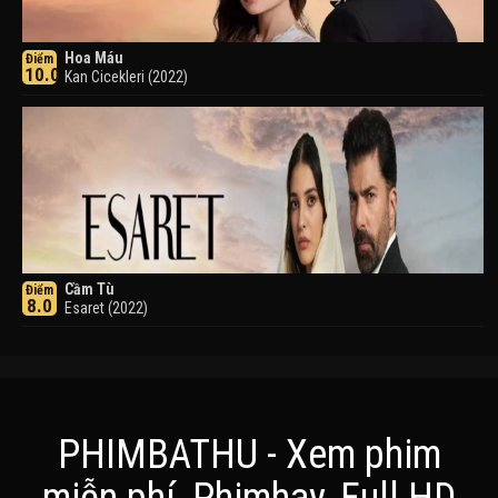
Hoa Máu
Điểm
10.0
Kan Cicekleri (2022)
Cầm Tù
Điểm
8.0
Esaret (2022)
PHIMBATHU - Xem phim