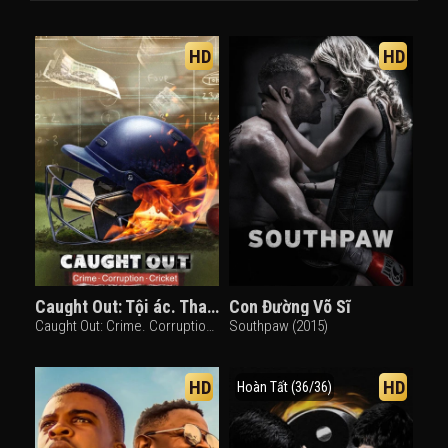
HD
HD
Caught Out: Tội ác. Tham nhũng. Cricket.
Con Đường Võ Sĩ
Caught Out: Crime. Corruption. Cricket. (2023)
Southpaw (2015)
HD
HD
Hoàn Tất (36/36)