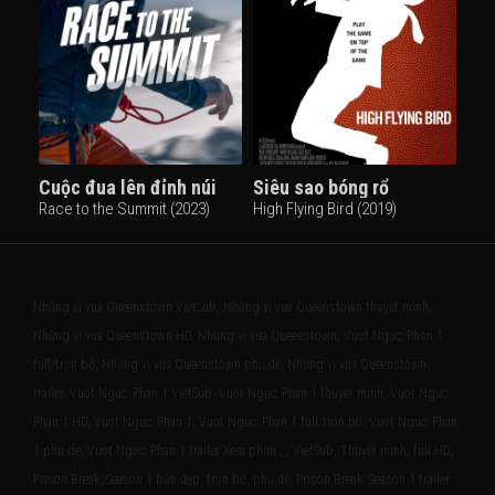
Cuộc đua lên đỉnh núi
Siêu sao bóng rổ
Race to the Summit (2023)
High Flying Bird (2019)
Những vị vua Queenstown VietSub, Những vị vua Queenstown thuyết minh,
Những vị vua Queenstown HD, Những vị vua Queenstown, Vượt Ngục: Phần 1
full/trọn bộ, Những vị vua Queenstown phụ đề, Những vị vua Queenstown
trailer, Vuot Nguc: Phan 1 VietSub, Vuot Nguc: Phan 1 thuyet minh, Vuot Nguc:
Phan 1 HD, Vuot Nguc: Phan 1, Vuot Nguc: Phan 1 full/tron bo, Vuot Nguc: Phan
1 phu de, Vuot Nguc: Phan 1 trailer Xem phim , , VietSub, Thuyết minh, full HD,
Prison Break: Season 1 bản đẹp, trọn bộ, phụ đề, Prison Break: Season 1 trailer