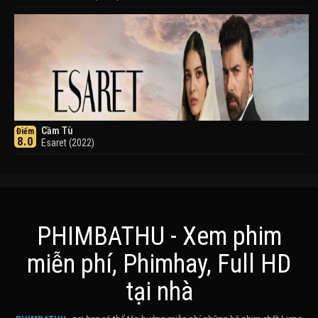
Cầm Tù
Điểm
8.0
Esaret (2022)
PHIMBATHU - Xem phim
miễn phí, Phimhay, Full HD
Khuyển Dạ Xoa
Điểm
tại nhà
8.0
Inuyasha (2000)