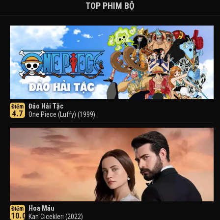
TOP PHIM BỘ
Đảo Hải Tặc
Điểm
4.7
One Piece (Luffy) (1999)
Hoa Máu
Điểm
10.0
Kan Cicekleri (2022)