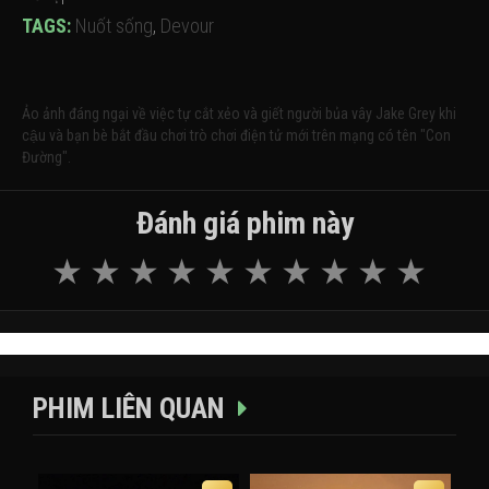
TAGS:
Nuốt sống
,
Devour
Ảo ảnh đáng ngại về việc tự cắt xẻo và giết người bủa vây Jake Grey khi
cậu và bạn bè bắt đầu chơi trò chơi điện tử mới trên mạng có tên "Con
Đường".
Đánh giá phim này
PHIM LIÊN QUAN