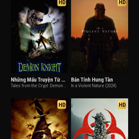
HD
HD
Những Mẩu Truyện Từ Hầm Mộ
Bản Tính Hung Tàn
Tales from the Crypt: Demon Knight (1995)
In a Violent Nature (2024)
HD
HD