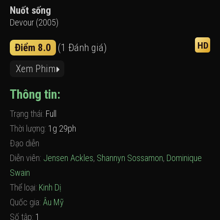
Nuốt sống
Devour (2005)
HD
Điểm 8.0
(1 Đánh giá)
Xem Phim
Thông tin:
Trạng thái:
Full
Thời lượng:
1g 29ph
Đạo diễn
Diễn viên:
Jensen Ackles
,
Shannyn Sossamon
,
Dominique
Swain
Thể loại:
Kinh Dị
Quốc gia:
Âu Mỹ
Số tập:
1