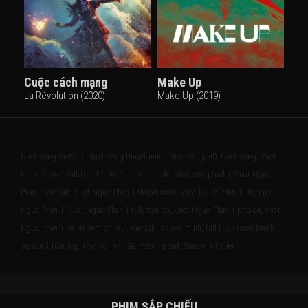
Cuộc cách mạng
Make Up
La Révolution (2020)
Make Up (2019)
Nuốt sống VietSub, Nuốt sống thuyết minh, Nuốt sống HD, Nuốt sống, Vượt
Ngục: Phần 1 full/trọn bộ, Nuốt sống phụ đề, Nuốt sống trailer, Vuot Nguc:
Phan 1 VietSub, Vuot Nguc: Phan 1 thuyet minh, Vuot Nguc: Phan 1 HD, Vuot
Nguc: Phan 1, Vuot Nguc: Phan 1 full/tron bo, Vuot Nguc: Phan 1 phu de, Vuot
Nguc: Phan 1 trailer Xem phim , , VietSub, Thuyết minh, full HD, Prison Break:
Season 1 bản đẹp, trọn bộ, phụ đề, Prison Break: Season 1 trailer
PHIM SẮP CHIẾU