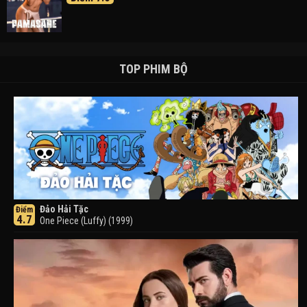
TOP PHIM BỘ
Đảo Hải Tặc
Điểm
4.7
One Piece (Luffy) (1999)