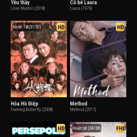
Yêu thầy
Cô bé Laura
Love Master (2018)
Laura (1979)
HD
HD
Hoàn Tất(31/31)
Hỏa Hồ Điệp
Method
Flaming Butterfly (2008)
Method (2017)
HD
FHD
Hoàn tất (38/38)