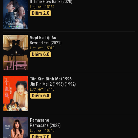
Doraemon the Movie: Nobita's Art World Tales (2025)
If Time Flow Back (2020)
Lượt xem: 15254
Điểm 2.0
Tháng Ngày Tươi Đẹp
Good Time (2015)
Vượt Ra Tội Ác
Beyond Evil (2021)
Lượt xem: 15013
Điểm 6.0
Tân Kim Bình Mai 1996
Jin Pin Mei 2 (1996) (1992)
Lượt xem: 12446
Điểm 6.8
Pamasahe
Pamasahe (2022)
Lượt xem: 10945
Điểm 7.0