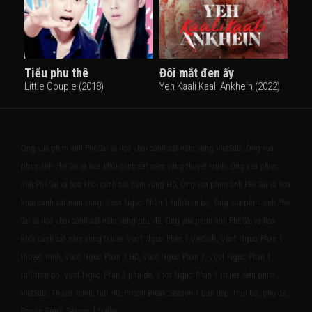
Tiểu phu thê
Đôi mắt đen ấy
Little Couple (2018)
Yeh Kaali Kaali Ankhein (2022)
Ông vua phim ảnh Phế Sài và hoa khôi cảnh sát nằm vùng VietSub, Ông vua
phim ảnh Phế Sài và hoa khôi cảnh sát nằm vùng thuyết minh, Ông vua phim
ảnh Phế Sài và hoa khôi cảnh sát nằm vùng HD, Ông vua phim ảnh Phế Sài và hoa
khôi cảnh sát nằm vùng, Vượt Ngục: Phần 1 full/trọn bộ, Ông vua phim ảnh Phế
Sài và hoa khôi cảnh sát nằm vùng phụ đề, Ông vua phim ảnh Phế Sài và hoa
khôi cảnh sát nằm vùng trailer, Vuot Nguc: Phan 1 VietSub, Vuot Nguc: Phan 1
thuyet minh, Vuot Nguc: Phan 1 HD, Vuot Nguc: Phan 1, Vuot Nguc: Phan 1
full/tron bo, Vuot Nguc: Phan 1 phu de, Vuot Nguc: Phan 1 trailer Xem phim , ,
VietSub, Thuyết minh, full HD, Prison Break: Season 1 bản đẹp, trọn bộ, phụ đề,
Prison Break: Season 1 trailer