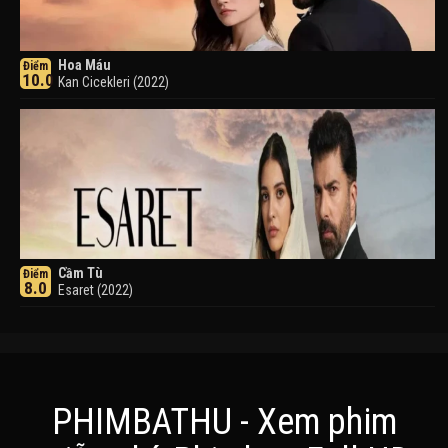
Hoa Máu
Điểm
10.0
Kan Cicekleri (2022)
Cầm Tù
Điểm
8.0
Esaret (2022)
PHIMBATHU - Xem phim