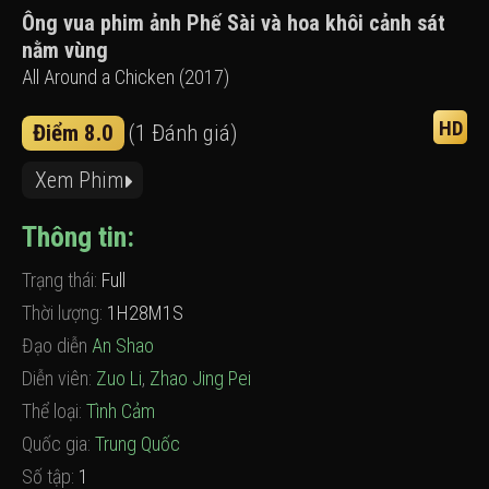
Ông vua phim ảnh Phế Sài và hoa khôi cảnh sát
nằm vùng
All Around a Chicken (2017)
HD
Điểm 8.0
(1 Đánh giá)
Xem Phim
Thông tin:
Trạng thái:
Full
Thời lượng:
1H28M1S
Đạo diễn
An Shao
Diễn viên:
Zuo Li
,
Zhao Jing Pei
Thể loại:
Tình Cảm
Quốc gia:
Trung Quốc
Số tập:
1