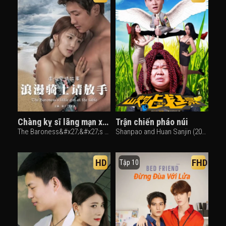
Chàng kỵ sĩ lãng mạn xin hãy buông tay
Trận chiến pháo núi
The Baroness&#x27;&#x27;s Little Girl at the Table (2017)
Shanpao and Huan Sanjin (2016)
HD
FHD
Tập 10