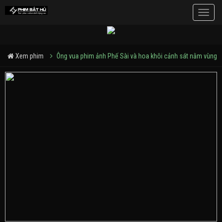
Toggle
naviga
Xem phim
Ông vua phim ảnh Phế Sài và hoa khôi cảnh sát nằm vùng