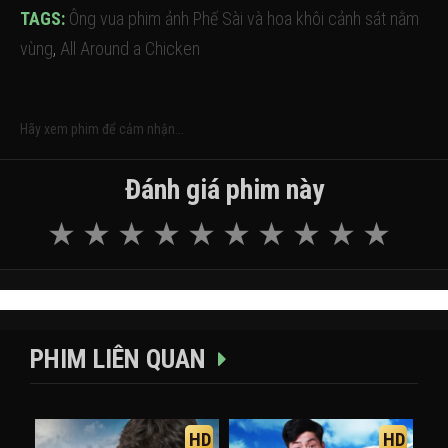
TAGS:
Ông vua phim ảnh Phế Sài và hoa khôi cảnh sát nằm
vùng
,
All Around a Chicken
Hãy xem phim để cảm nhận...
Đánh giá phim này
PHIM LIÊN QUAN
HD
HD