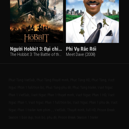
Người Hobbit 3: Đại chiến 5 cánh quân
Phi Vụ Rắc Rối
The Hobbit 3: The Battle of the Five Armies (2014)
Meet Dave (2008)
Phục Tùng VietSub, Phục Tùng thuyết minh, Phục Tùng HD, Phục Tùng, Vượt
Ngục: Phần 1 full/trọn bộ, Phục Tùng phụ đề, Phục Tùng trailer, Vuot Nguc:
Phan 1 VietSub, Vuot Nguc: Phan 1 thuyet minh, Vuot Nguc: Phan 1 HD, Vuot
Nguc: Phan 1, Vuot Nguc: Phan 1 full/tron bo, Vuot Nguc: Phan 1 phu de, Vuot
Nguc: Phan 1 trailer Xem phim , , VietSub, Thuyết minh, full HD, Prison Break:
Season 1 bản đẹp, trọn bộ, phụ đề, Prison Break: Season 1 trailer