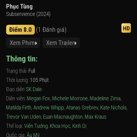
Phục Tùng
Subservience (2024)
HD
Điểm 8.0
(1 Đánh giá)
Xem Phim
Xem Trailer
Thông tin:
Trạng thái:
Full
Thời lượng:
105 Phút
Đạo diễn
SK Dale
Diễn viên:
Megan Fox
,
Michele Morrone
,
Madeline Zima
,
Matilda Firth
,
Andrew Whipp
,
Atanas Srebrev
,
Kate Nichols
,
Trevor Van Uden
,
Euan Macnaughton
,
Max Kraus
Thể loại:
Viễn Tưởng
,
Khoa Học
,
Kinh Dị
Quốc gia:
Âu Mỹ