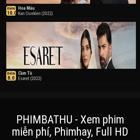
Hoa Máu
Điểm
10.0
Kan Cicekleri (2022)
Cầm Tù
Điểm
8.0
Esaret (2022)
PHIMBATHU - Xem phim
miễn phí, Phimhay, Full HD
Khuyển Dạ Xoa
Điểm