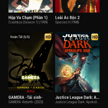
Hộp Va Chạm (Phần 1)
Loài Ác Độc 2
Crashbox (Season 1) (1999)
Species II (1998)
HD
HD
Hoàn Tất (6/6)
GAMERA -Tái sinh-
Justice League Dark: Apokolips War
GAMERA -Rebirth- (2023)
Justice League Dark: Apokolips War (2020)