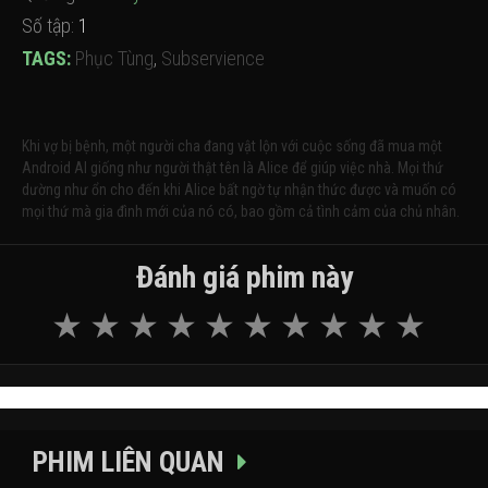
Số tập:
1
TAGS:
Phục Tùng
,
Subservience
Khi vợ bị bệnh, một người cha đang vật lộn với cuộc sống đã mua một
Android AI giống như người thật tên là Alice để giúp việc nhà. Mọi thứ
dường như ổn cho đến khi Alice bất ngờ tự nhận thức được và muốn có
mọi thứ mà gia đình mới của nó có, bao gồm cả tình cảm của chủ nhân.
Đánh giá phim này
PHIM LIÊN QUAN