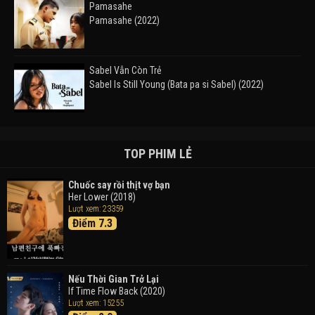
Pamasahe
Pamasahe (2022)
Sabel Vẫn Còn Trẻ
Sabel Is Still Young (Bata pa si Sabel) (2022)
Đường Mòn
Takas (2024)
TOP PHIM LẺ
Chuốc say rồi thịt vợ bạn
Her Lower (2018)
Thám Tử Lừng Danh Conan 26: Tàu Ngầm Sắt Màu
Lượt xem: 23359
Đen
Điểm 7.3
Detective Conan: Black Iron Submarine (2023)
Doraemon: Nobita Và Cuộc Phiêu Lưu Vào Thế Giới
Trong Tranh
Nếu Thời Gian Trở Lại
Doraemon the Movie: Nobita's Art World Tales (2025)
If Time Flow Back (2020)
Lượt xem: 15255