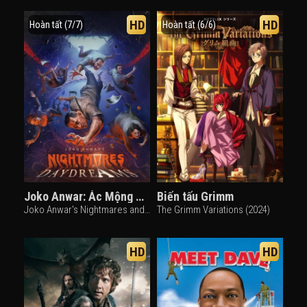
HD
HD
Hoàn tất (7/7)
Hoàn tất (6/6)
Joko Anwar: Ác Mộng Và Mơ Ngày
Biến tấu Grimm
Joko Anwar's Nightmares and Daydreams (2024)
The Grimm Variations (2024)
HD
HD