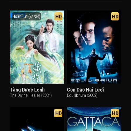
HD
HD
Hoàn Tất (24/24)
Tàng Dược Lệnh
Con Dao Hai Lưỡi
The Divine Healer (2024)
Equilibrium (2002)
HD
HD