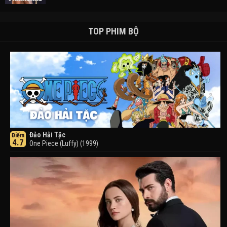
TOP PHIM BỘ
Đảo Hải Tặc
Điểm
4.7
One Piece (Luffy) (1999)