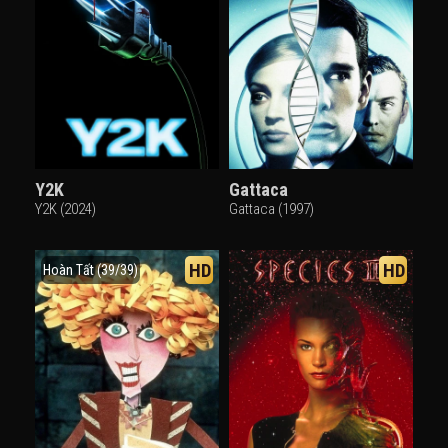
Y2K
Gattaca
Y2K (2024)
Gattaca (1997)
HD
HD
Hoàn Tất (39/39)